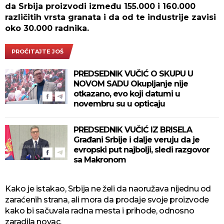
da Srbija proizvodi između 155.000 i 160.000
različitih vrsta granata i da od te industrije zavisi
oko 30.000 radnika.
PROČITAJTE JOŠ
PREDSEDNIK VUČIĆ O SKUPU U
NOVOM SADU Okupljanje nije
otkazano, evo koji datumi u
novembru su u opticaju
PREDSEDNIK VUČIĆ IZ BRISELA
Građani Srbije i dalje veruju da je
evropski put najbolji, sledi razgovor
sa Makronom
Kako je istakao, Srbija ne želi da naoružava nijednu od
zaraćenih strana, ali mora da prodaje svoje proizvode
kako bi sačuvala radna mesta i prihode, odnosno
zaradila novac.