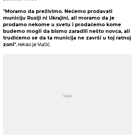
"
Moramo da preživimo. Nećemo prodavati
municiju Rusiji ni Ukrajini, ali moramo da je
prodamo nekome u svetu i prodaćemo kome
budemo mogli da bismo zaradili nešto novca, ali
trudićemo se da ta municija ne završi u toj ratnoj
zoni
", rekao je Vučić.