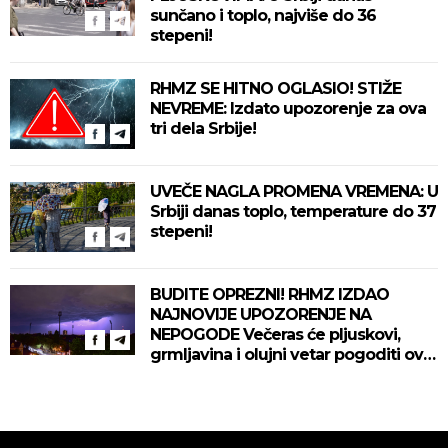
sunčano i toplo, najviše do 36
stepeni!
RHMZ SE HITNO OGLASIO! STIŽE
NEVREME: Izdato upozorenje za ova
tri dela Srbije!
UVEČE NAGLA PROMENA VREMENA: U
Srbiji danas toplo, temperature do 37
stepeni!
BUDITE OPREZNI! RHMZ IZDAO
NAJNOVIJE UPOZORENJE NA
NEPOGODE Večeras će pljuskovi,
grmljavina i olujni vetar pogoditi ove
delove zemlje!