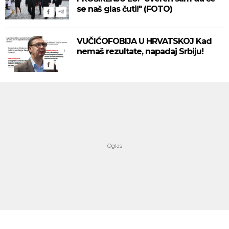
se naš glas čuti!" (FOTO)
VUČIĆOFOBIJA U HRVATSKOJ Kad
nemaš rezultate, napadaj Srbiju!