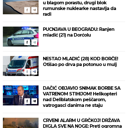
u blagom porastu, drugi blok
rumunske nuklearke nastavlja da
radi
PUCNJAVA U BEOGRADU: Ranjen
mladić (21) na Dorćolu
NESTAO MLADIĆ (28) KOD BORČE!
Otišao po drva pa potonuo u mulj
DAČIĆ OBJAVIO SNIMAK BORBE SA
VATRENOM STIHIJOM! Helikopteri
nad Deliblatskom peščarom,
vatrogasci danima ne staju
CRVENI ALARM U GRČKOJ! DRŽAVA
DIGLA SVE NA NOGE: Preti ogromna