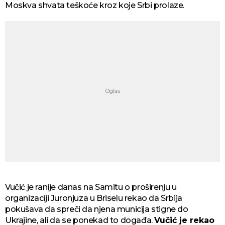
Moskva shvata teškoće kroz koje Srbi prolaze.
Vučić je ranije danas na Samitu o proširenju u
organizaciji Juronjuza u Briselu rekao da Srbija
pokušava da spreči da njena municija stigne do
Ukrajine, ali da se ponekad to događa.
Vučić je rekao