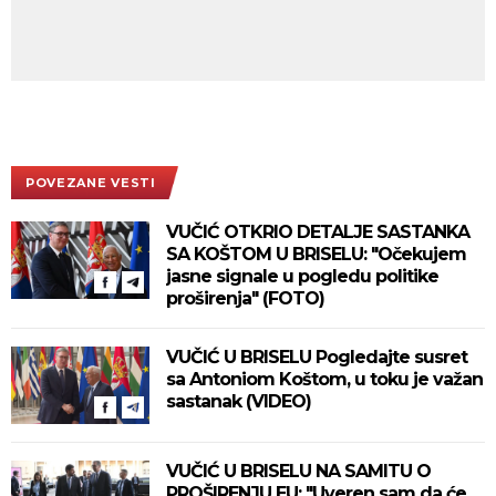
POVEZANE VESTI
VUČIĆ OTKRIO DETALJE SASTANKA
SA KOŠTOM U BRISELU: "Očekujem
jasne signale u pogledu politike
proširenja" (FOTO)
VUČIĆ U BRISELU Pogledajte susret
sa Antoniom Koštom, u toku je važan
sastanak (VIDEO)
VUČIĆ U BRISELU NA SAMITU O
PROŠIRENJU EU: "Uveren sam da će