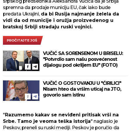
srpskog predsednika Aleksandra Vučića da je Srbija
spremna da prodaje municiju EU, čak iako bude
predata Ukrajini,
da bi Rusija najmanje želela da
vidi da od municije i oružja proizvedenog u
bratskoj Srbiji stradaju ruski vojnici.
PROČITAJTE JOŠ
VUČIĆ SA SORENSENOM U BRISELU:
"Potvrdio sam našu posvećenost
dijalogu pod okriljem EU" (FOTO)
VUČIĆ O GOSTOVANJU U "ĆIRILICI"
Nisam hteo da vršim uticaj na JTO,
govorio sam istinu
"
Razumemo kakav se neviđeni pritisak vrši na
Srbe. Tamo je veoma teška istorija
" naglasio je
Peskov, preneli su ruski mediji. Peskov je poručio da