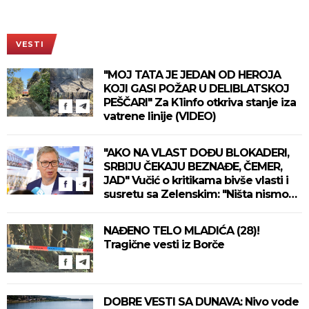
VESTI
"MOJ TATA JE JEDAN OD HEROJA
KOJI GASI POŽAR U DELIBLATSKOJ
PEŠČARI" Za K1info otkriva stanje iza
vatrene linije (VIDEO)
"AKO NA VLAST DOĐU BLOKADERI,
SRBIJU ČEKAJU BEZNAĐE, ČEMER,
JAD" Vučić o kritikama bivše vlasti i
susretu sa Zelenskim: "Ništa nismo
izgubili, ne uvodimo sankcije Rusiji"
(VIDEO)
NAĐENO TELO MLADIĆA (28)!
Tragične vesti iz Borče
DOBRE VESTI SA DUNAVA: Nivo vode