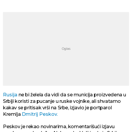
Rusija
ne bi želela da vidi da se municija proizvedena u
Srbiji koristi za pucanje u ruske vojnike, ali shvatamo
kakav se pritisak vrši na Srbe, izjavio je portparol
Kremlja
Dmitrij Peskov.
Peskov je rekao novinarima, komentarišući izjavu