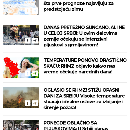
šta prve prognoze najavljuju za
predstojeću zimu
DANAS PRETEŽNO SUNČANO, ALI NE
U CELOJ SRBIJI: U ovim delovima
zemlje očekuju se intenzivni
pljuskovi s grmljavinom!
TEMPERATURE PONOVO DRASTIČNO
SKAČU: RHMZ objavio kakvo nas
vreme očekuje narednih dana!
OGLASIO SE RHMZ! STIŽU OPASNI
DANI ZA SRBIJU Visoke temperature
stvaraju idealne uslove za izbijanje i
širenje požara!
PONEGDE OBLAČNO SA
PLJUSKOVIMA: U Srbiji danas