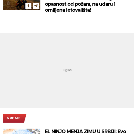
opasnost od požara, na udaru i
omiljena letovališta!
VREME
EL NINJO MENJA ZIMU U SRBIJI: Evo