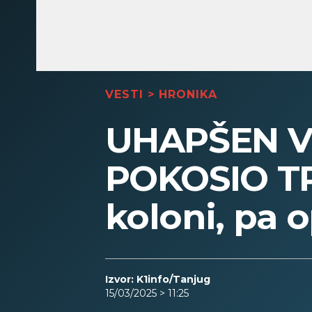
VESTI
>
HRONIKA
UHAPŠEN V
POKOSIO TR
koloni, pa o
Izvor: K1info/Tanjug
15/03/2025 > 11:25