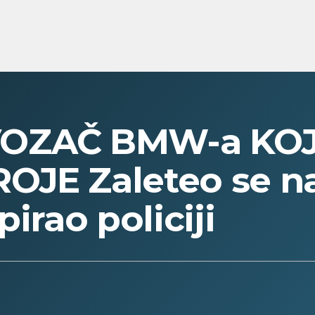
OZAČ BMW-a KOJI
OJE Zaleteo se n
pirao policiji