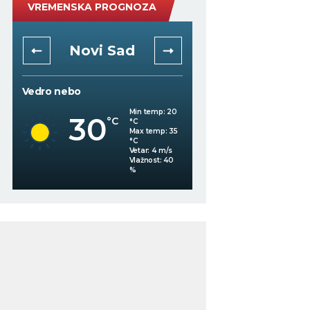
VREMENSKA PROGNOZA
Novi Sad
Niš
Vedro nebo
Vedro nebo
34
Min temp:
20
°C
30
°C
°C
Max temp:
35
°C
Vetar:
4
m/s
%
Vlažnost:
40
%