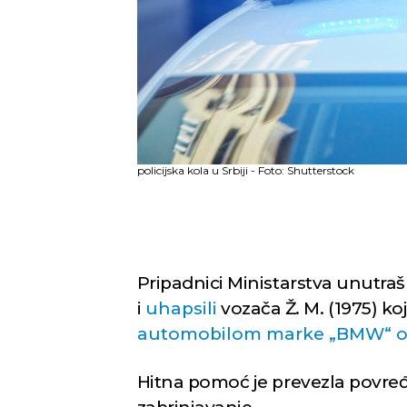
policijska kola u Srbiji - Foto: Shutterstock
Pripadnici Ministarstva unutra
i
uhapsili
vozača Ž. M. (1975) ko
automobilom marke „BMW“ ob
Hitna pomoć je prevezla povređ