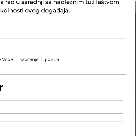
lja rad u saradnji sa nadležnim tužilaštvom
 okolnosti ovog događaja.
e Vode
hapšenje
policija
r