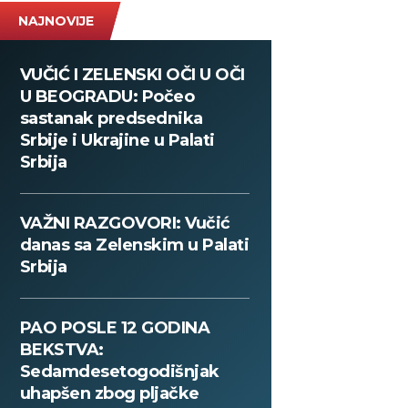
NAJNOVIJE
VUČIĆ I ZELENSKI OČI U OČI
U BEOGRADU: Počeo
sastanak predsednika
Srbije i Ukrajine u Palati
Srbija
VAŽNI RAZGOVORI: Vučić
danas sa Zelenskim u Palati
Srbija
PAO POSLE 12 GODINA
BEKSTVA:
Sedamdesetogodišnjak
uhapšen zbog pljačke