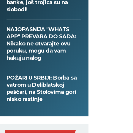
banke, još trojica su na
slobodi!
NAJOPASNIJA "WHATS
APP" PREVARA DO SADA:
Nikako ne otvarajte ovu
poruku, mogu da vam
hakuju nalog
POŽARI U SRBIJI: Borba sa
vatrom u Deliblatskoj
peščari, na Stolovima gori
nisko rastinje