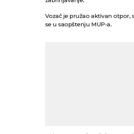
zabrinjavanje.
Vozač je pružao aktivan otpor, s
se u saopštenju MUP-a.