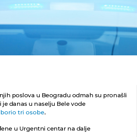
šnjih poslova u Beogradu odmah su pronašli
ji je danas u naselju Bele vode
orio tri osobe
.
ene u Urgentni centar na dalje