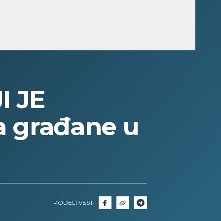
 JE
a građane u
PODELI VEST: