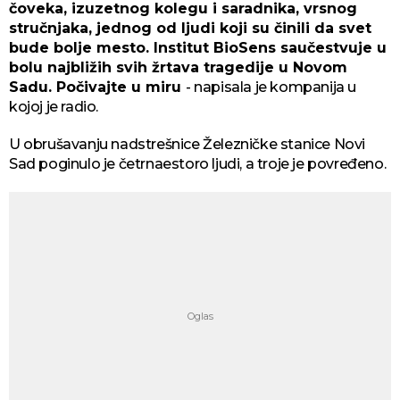
čoveka, izuzetnog kolegu i saradnika, vrsnog
stručnjaka, jednog od ljudi koji su činili da svet
bude bolje mesto. Institut BioSens saučestvuje u
bolu najbližih svih žrtava tragedije u Novom
Sadu. Počivajte u miru
- napisala je kompanija u
kojoj je radio.
U obrušavanju nadstrešnice Železničke stanice Novi
Sad poginulo je četrnaestoro ljudi, a troje je povređeno.