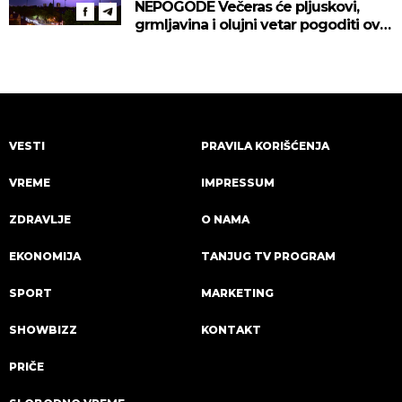
NEPOGODE Večeras će pljuskovi,
grmljavina i olujni vetar pogoditi ove
delove zemlje!
VESTI
PRAVILA KORIŠĆENJA
VREME
IMPRESSUM
ZDRAVLJE
O NAMA
EKONOMIJA
TANJUG TV PROGRAM
SPORT
MARKETING
SHOWBIZZ
KONTAKT
PRIČE