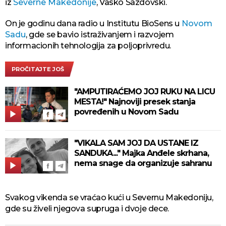
iz
Severne Makedonije
, Vasko Sazdovski.
On je godinu dana radio u Institutu BioSens u
Novom
Sadu
, gde se bavio istraživanjem i razvojem
informacionih tehnologija za poljoprivredu.
PROČITAJTE JOŠ
"AMPUTIRAĆEMO JOJ RUKU NA LICU
MESTA!" Najnoviji presek stanja
povređenih u Novom Sadu
"VIKALA SAM JOJ DA USTANE IZ
SANDUKA..." Majka Anđele skrhana,
nema snage da organizuje sahranu
Svakog vikenda se vraćao kući u Severnu Makedoniju,
gde su živeli njegova supruga i dvoje dece.