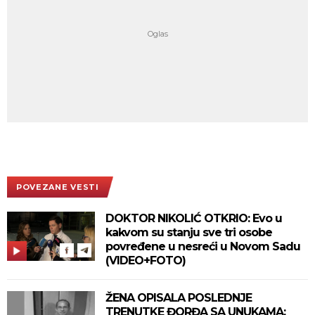
POVEZANE VESTI
DOKTOR NIKOLIĆ OTKRIO: Evo u
kakvom su stanju sve tri osobe
povređene u nesreći u Novom Sadu
(VIDEO+FOTO)
ŽENA OPISALA POSLEDNJE
TRENUTKE ĐORĐA SA UNUKAMA: