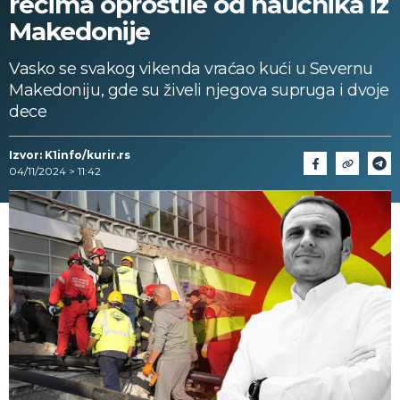
rečima oprostile od naučnika iz
Makedonije
Vasko se svakog vikenda vraćao kući u Severnu
Makedoniju, gde su živeli njegova supruga i dvoje
dece
Izvor: K1info/kurir.rs
04/11/2024 > 11:42