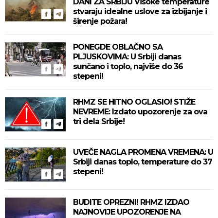
DANI ZA SRBIJU Visoke temperature
stvaraju idealne uslove za izbijanje i
širenje požara!
PONEGDE OBLAČNO SA
PLJUSKOVIMA: U Srbiji danas
sunčano i toplo, najviše do 36
stepeni!
RHMZ SE HITNO OGLASIO! STIŽE
NEVREME: Izdato upozorenje za ova
tri dela Srbije!
UVEČE NAGLA PROMENA VREMENA: U
Srbiji danas toplo, temperature do 37
stepeni!
BUDITE OPREZNI! RHMZ IZDAO
NAJNOVIJE UPOZORENJE NA