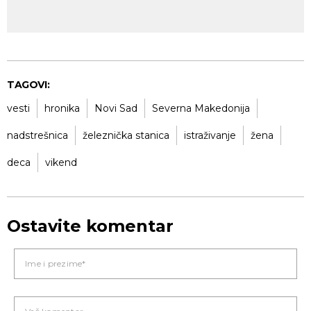
TAGOVI:
vesti
hronika
Novi Sad
Severna Makedonija
nadstrešnica
železnička stanica
istraživanje
žena
deca
vikend
Ostavite komentar