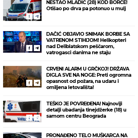
NESTAO MLADIĆ (28) KOD BORČE!
Otišao po drva pa potonuo u mulj
DAČIĆ OBJAVIO SNIMAK BORBE SA
VATRENOM STIHIJOM! Helikopteri
nad Deliblatskom peščarom,
vatrogasci danima ne staju
CRVENI ALARM U GRČKOJ! DRŽAVA
DIGLA SVE NA NOGE: Preti ogromna
opasnost od požara, na udaru i
omiljena letovališta!
TEŠKO JE POVREĐENA! Najnoviji
detalji ubadanja tinejdžerke (18) u
samom centru Beograda
PRONAĐENO TELO MUŠKARCA NA