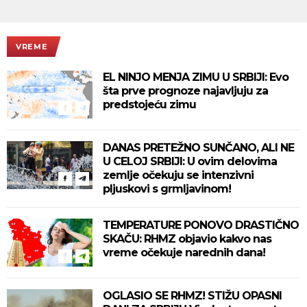
VREME
EL NINJO MENJA ZIMU U SRBIJI: Evo
šta prve prognoze najavljuju za
predstojeću zimu
DANAS PRETEŽNO SUNČANO, ALI NE
U CELOJ SRBIJI: U ovim delovima
zemlje očekuju se intenzivni
pljuskovi s grmljavinom!
TEMPERATURE PONOVO DRASTIČNO
SKAČU: RHMZ objavio kakvo nas
vreme očekuje narednih dana!
OGLASIO SE RHMZ! STIŽU OPASNI