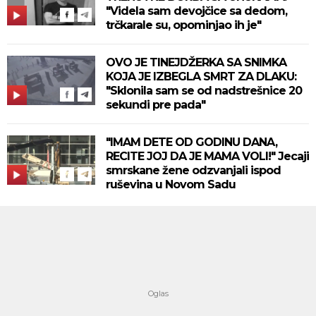
"Videla sam devojčice sa dedom,
trčkarale su, opominjao ih je"
OVO JE TINEJDŽERKA SA SNIMKA
KOJA JE IZBEGLA SMRT ZA DLAKU:
"Sklonila sam se od nadstrešnice 20
sekundi pre pada"
"IMAM DETE OD GODINU DANA,
RECITE JOJ DA JE MAMA VOLI!" Jecaji
smrskane žene odzvanjali ispod
ruševina u Novom Sadu