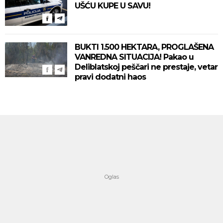
UŠĆU KUPE U SAVU!
BUKTI 1.500 HEKTARA, PROGLAŠENA
VANREDNA SITUACIJA! Pakao u
Deliblatskoj peščari ne prestaje, vetar
pravi dodatni haos