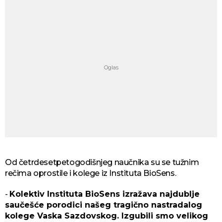
Od četrdesetpetogodišnjeg naučnika su se tužnim
rečima oprostile i kolege iz Instituta BioSens.
-
Kolektiv Instituta BioSens izražava najdublje
saučešće porodici našeg tragično nastradalog
kolege Vaska Sazdovskog. Izgubili smo velikog