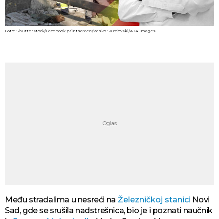
Foto: Shutterstock/Facebook printscreen/Vasko Sazdovski/ATA Images
Među stradalima u nesreći na
Železničkoj stanici
Novi
Sad, gde se srušila nadstrešnica, bio je i poznati naučnik