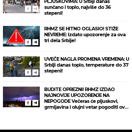
PLJUSKOVIMA: U Srbiji danas
sunčano i toplo, najviše do 36
stepeni!
RHMZ SE HITNO OGLASIO! STIŽE
NEVREME: Izdato upozorenje za ova
tri dela Srbije!
UVEČE NAGLA PROMENA VREMENA: U
Srbiji danas toplo, temperature do 37
stepeni!
BUDITE OPREZNI! RHMZ IZDAO
NAJNOVIJE UPOZORENJE NA
NEPOGODE Večeras će pljuskovi,
grmljavina i olujni vetar pogoditi ove
delove zemlje!