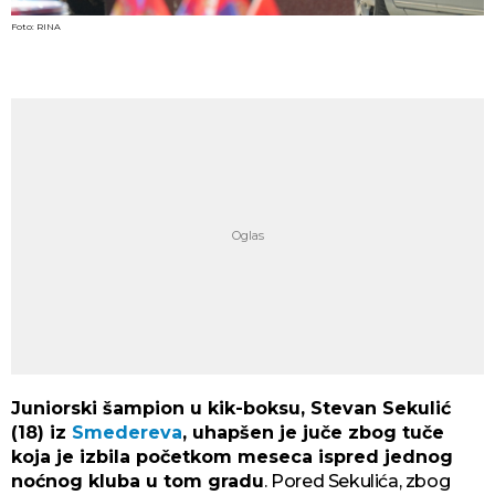
Foto: RINA
Juniorski šampion u kik-boksu, Stevan Sekulić
(18) iz
Smedereva
, uhapšen je juče zbog tuče
koja je izbila početkom meseca ispred jednog
noćnog kluba u tom gradu
. Pored Sekulića, zbog