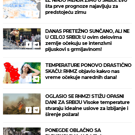
EL NINJO MENJA ZIMU U SRBIJI: Evo
šta prve prognoze najavljuju za
predstojeću zimu
DANAS PRETEŽNO SUNČANO, ALI NE
U CELOJ SRBIJI: U ovim delovima
zemlje očekuju se intenzivni
pljuskovi s grmljavinom!
TEMPERATURE PONOVO DRASTIČNO
SKAČU: RHMZ objavio kakvo nas
vreme očekuje narednih dana!
OGLASIO SE RHMZ! STIŽU OPASNI
DANI ZA SRBIJU Visoke temperature
stvaraju idealne uslove za izbijanje i
širenje požara!
PONEGDE OBLAČNO SA