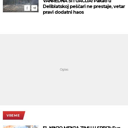
VANREDNA SITUACIJA! Pakao u
Deliblatskoj peščari ne prestaje, vetar
pravi dodatni haos
VREME