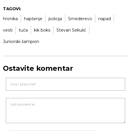
TAGOVI:
hronika
hapšenje
policija
Smederevo
napad
vesti
tuča
kik boks
Stevan Sekulić
Juniorski šampion
Ostavite komentar