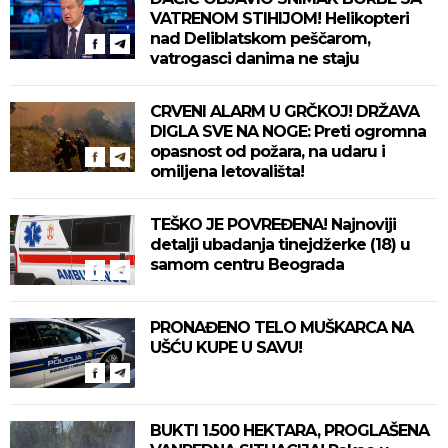
VATRENOM STIHIJOM! Helikopteri
nad Deliblatskom peščarom,
vatrogasci danima ne staju
CRVENI ALARM U GRČKOJ! DRŽAVA
DIGLA SVE NA NOGE: Preti ogromna
opasnost od požara, na udaru i
omiljena letovališta!
TEŠKO JE POVREĐENA! Najnoviji
detalji ubadanja tinejdžerke (18) u
samom centru Beograda
PRONAĐENO TELO MUŠKARCA NA
UŠĆU KUPE U SAVU!
BUKTI 1.500 HEKTARA, PROGLAŠENA