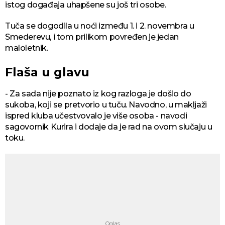
istog događaja uhapšene su još tri osobe.
Tuča se dogodila u noći između 1. i 2. novembra u
Smederevu, i tom prilikom povređen je jedan
maloletnik.
Flaša u glavu
- Za sada nije poznato iz kog razloga je došlo do
sukoba, koji se pretvorio u tuču. Navodno, u makljaži
ispred kluba učestvovalo je više osoba - navodi
sagovornik Kurira i dodaje da je rad na ovom slučaju u
toku.