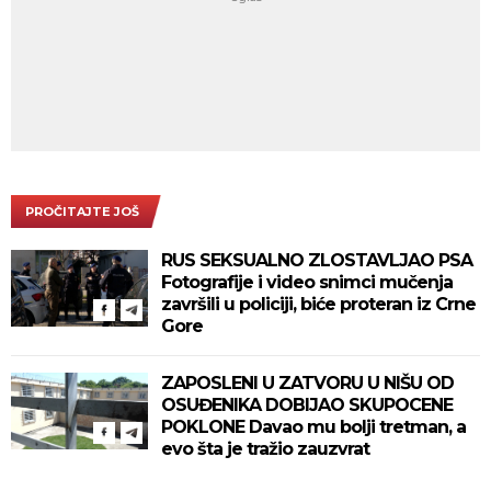
PROČITAJTE JOŠ
RUS SEKSUALNO ZLOSTAVLJAO PSA
Fotografije i video snimci mučenja
završili u policiji, biće proteran iz Crne
Gore
ZAPOSLENI U ZATVORU U NIŠU OD
OSUĐENIKA DOBIJAO SKUPOCENE
POKLONE Davao mu bolji tretman, a
evo šta je tražio zauzvrat