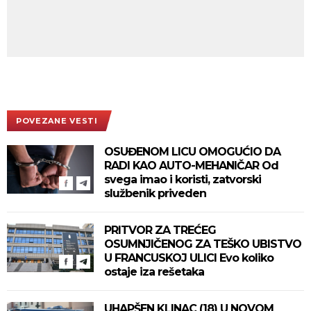
POVEZANE VESTI
OSUĐENOM LICU OMOGUĆIO DA
RADI KAO AUTO-MEHANIČAR Od
svega imao i koristi, zatvorski
službenik priveden
PRITVOR ZA TREĆEG
OSUMNJIČENOG ZA TEŠKO UBISTVO
U FRANCUSKOJ ULICI Evo koliko
ostaje iza rešetaka
UHAPŠEN KLINAC (18) U NOVOM