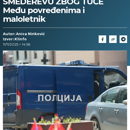
SMEDEREVU ZBOG TUČE
Među povređenima i
maloletnik
Autor: Anica Ninković
Izvor: K1info
11/11/2025 > 14:56