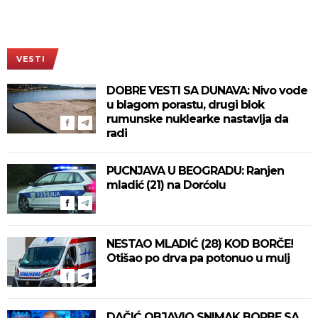
VESTI
DOBRE VESTI SA DUNAVA: Nivo vode
u blagom porastu, drugi blok
rumunske nuklearke nastavlja da
radi
PUCNJAVA U BEOGRADU: Ranjen
mladić (21) na Dorćolu
NESTAO MLADIĆ (28) KOD BORČE!
Otišao po drva pa potonuo u mulj
DAČIĆ OBJAVIO SNIMAK BORBE SA