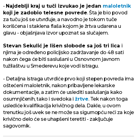
-
Najdeblji kraj u tuči izvukao je jedan
maloletnik
koji je zadobio telesne povrede
. Šta je bio povod
za tuču još se utvrđuje, a navodno je tokom tuče
korišćena i staklena flaša kojom je žrtva udarena u
glavu - objašnjava izvor upoznat sa slučajem.
Stevan Sekulić je lišen slobode sa još tri lica
i
njima je određeno policijsko zadržavanje do 48 sati
nakon čega će biti saslušani u Osnovnom javnom
tužilaštvu u Smederevu koje vodi istragu.
- Detaljna istraga utvrdiće prvo koji stepen povreda ima
oštećeni maloletnik, nakon pribavljene lekarske
dokumentacije, a zatim će uslediti saslušanja kako
osumnjičenih, tako i svedoka i
žrtve
. Tek nakon toga
uslediće kvalifikacija krivičnog dela. Dakle, u ovom
trenutku još uvek se ne može sa sigurnopću reći za koje
krivično delo će se uhapšeni teretiti - zaključuje
sagovornik.