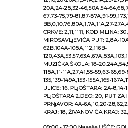
20A,24-28,32-46,50A,54-64,68,72
Novi Sad
67,73-75,79-81,87-87A,91-99,173,1
BB,0,10,76,80A,1,7A,11A,27-27A,
Vedro nebo
Mest
CRKVE: 2,11,1111, KOD MLINA: 30,
MIROSAVLjEVIĆA PUT: 2,8A-10A
33
Min temp:
23
°C
°C
62B,104A-108A,112,116B-
Max temp:
37
°C
120,43A,53,57,63A,67A,83A,103,11
Vetar:
2
m/s
Vlažnost:
33
%
MUZIČKA ŠKOLA: 18-20,24A,54,58
118A,11-11A,27,41,55-59,63-65,69-
135,139-149A,153-155A,165-167A,
ULICE: 16, PLjOŠTARA: 2A-8,14-18
PLjOŠTARA 2.DEO: 20, PUT ZA ILI
PRNjAVOR: 4A-6A,10,20-28,62,21
KRAJ: 18, ŽIVANOVIĆA KRAJ: 32
09:00 - 17:00 Naselje UŠĆE: GOL