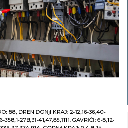
DO: 88, DREN DONjI KRAJ: 2-12,16-36,40-
358,1-27B,31-41,47,85,1111, GAVRIĆI: 6-8,12-
-33A,37-37A,91A, GORNjI KRAJ: 0,4-8,14-