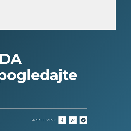
ADA
 pogledajte
PODELI VEST: