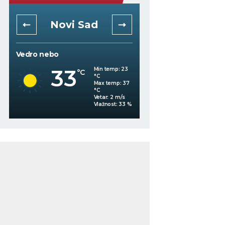
Novi Sad
Niš
Vedro nebo
Mestimično oblačno
33
Min temp:
23
°C
°C
30
°C
Max temp:
37
°C
Vetar:
2
m/s
%
Vlažnost:
33
%