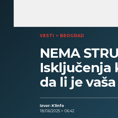
VESTI
>
BEOGRAD
NEMA STRU
Isključenja 
da li je vaš
Izvor: K1info
18/06/2025 > 06:42