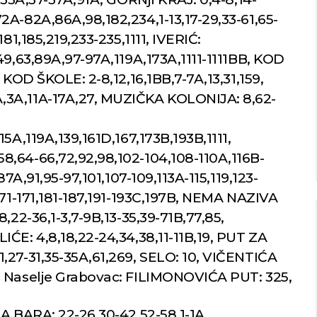
A-82A,86A,98,182,234,1-13,17-29,33-61,65-
Niš
Beograd
81,185,219,233-235,1111, IVERIĆ:
49,63,89A,97-97A,119A,173A,1111-1111BB, KOD
imično oblačno
Vedro nebo
 KOD ŠKOLE: 2-8,12,16,1BB,7-7A,13,31,159,
,3A,11A-17A,27, MUZIČKA KOLONIJA: 8,62-
30
Min temp:
22
Min temp:
23
°C
°C
°C
30
°C
Max temp:
36
Max temp:
37
°C
°C
5A,119A,139,161D,167,173B,193B,1111,
Vetar:
1
m/s
Vetar:
1
m/s
Vlažnost:
37
%
Vlažnost:
53
,64-66,72,92,98,102-104,108-110A,116B-
87A,91,95-97,101,107-109,113A-115,119,123-
171-171,181-187,191-193C,197B, NEMA NAZIVA
,22-36,1-3,7-9B,13-35,39-71B,77,85,
ĆE: 4,8,18,22-24,34,38,11-11B,19, PUT ZA
,27-31,35-35A,61,269, SELO: 10, VIČENTIĆA
, Naselje Grabovac: FILIMONOVIĆA PUT: 325,
A BARA: 22-26,30-42,52-58,1-1A,