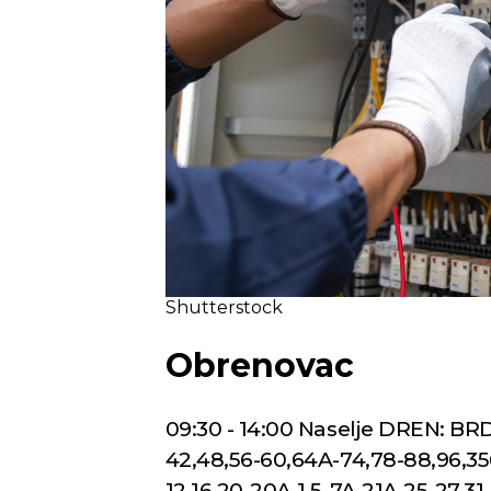
Shutterstock
Obrenovac
09:30 - 14:00 Naselje DREN: BR
42,48,56-60,64A-74,78-88,96,356-
12,16,20-20A,1,5-7A,21A,25-27,31