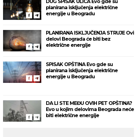
DUG SPISAK ULICA Evo gde su
planirana isključenja električne
energije u Beogradu
PLANIRANA ISKLJUČENJA STRUJE Ovi
delovi Beograda će biti bez
električne energije
SPISAK OPŠTINA Evo gde su
planirana isključenja električne
energije u Beogradu
DA LI STE MEĐU OVIH PET OPŠTINA?
Evo u kojim delovima Beograda neće
biti električne energije