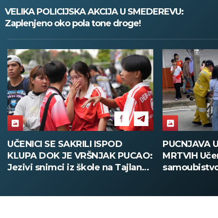
VELIKA POLICIJSKA AKCIJA U SMEDEREVU:
Zaplenjeno oko pola tone droge!
SPOD
PUCNJAVA U ŠKOLI, OSMORO
P
AK PUCAO:
MRTVIH Učenik izvršio napad, pa
P
 na Tajlandu
samoubistvo! Užasne scene sa
u
Tajlanda (FOTO)
T