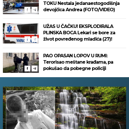
TOKU Nestala jedanaestogodišnja
devojčica Andrea (FOTO/VIDEO)
UŽAS U ČAČKU! EKSPLODIRALA
PLINSKA BOCA Lekari se bore za
život povređenog mladića (27)!
PAO OPASAN LOPOV U RUMI:
Terorisao meštane krađama, pa
pokušao da pobegne policiji