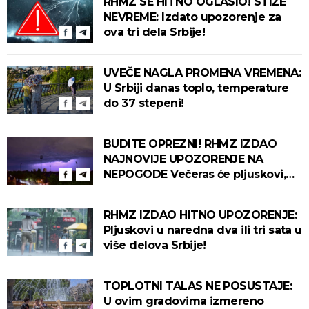
RHMZ SE HITNO OGLASIO! STIŽE
NEVREME: Izdato upozorenje za
ova tri dela Srbije!
UVEČE NAGLA PROMENA VREMENA:
U Srbiji danas toplo, temperature
do 37 stepeni!
BUDITE OPREZNI! RHMZ IZDAO
NAJNOVIJE UPOZORENJE NA
NEPOGODE Večeras će pljuskovi,
grmljavina i olujni vetar pogoditi
ove delove zemlje!
RHMZ IZDAO HITNO UPOZORENJE:
Pljuskovi u naredna dva ili tri sata u
više delova Srbije!
TOPLOTNI TALAS NE POSUSTAJE:
U ovim gradovima izmereno