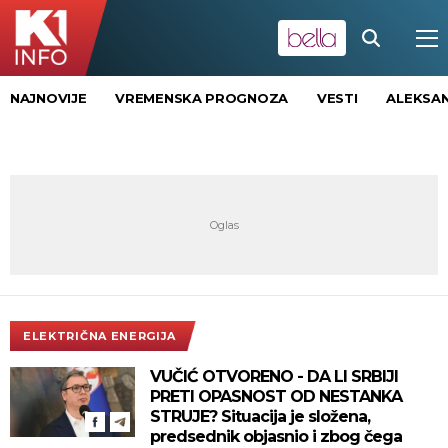
NAJNOVIJE
VREMENSKA PROGNOZA
VESTI
ALEKSAN
ELEKTRIČNA ENERGIJA
VUČIĆ OTVORENO - DA LI SRBIJI
PRETI OPASNOST OD NESTANKA
STRUJE? Situacija je složena,
predsednik objasnio i zbog čega