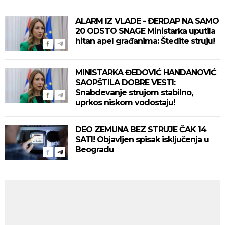
ALARM IZ VLADE - ĐERDAP NA SAMO
20 ODSTO SNAGE Ministarka uputila
hitan apel građanima: Štedite struju!
MINISTARKA ĐEDOVIĆ HANDANOVIĆ
SAOPŠTILA DOBRE VESTI:
Snabdevanje strujom stabilno,
uprkos niskom vodostaju!
DEO ZEMUNA BEZ STRUJE ČAK 14
SATI! Objavljen spisak isključenja u
Beogradu