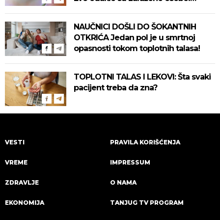
Pročitajte na vreme savete "Batuta"
za zaštitu!
NAUČNICI DOŠLI DO ŠOKANTNIH
OTKRIĆA Jedan pol je u smrtnoj
opasnosti tokom toplotnih talasa!
TOPLOTNI TALAS I LEKOVI: Šta svaki
pacijent treba da zna?
VESTI
PRAVILA KORIŠĆENJA
VREME
IMPRESSUM
ZDRAVLJE
O NAMA
EKONOMIJA
TANJUG TV PROGRAM