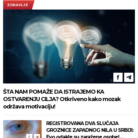
ZDRAVLJE
ŠTA NAM POMAŽE DA ISTRAJEMO KA
OSTVARENJU CILJA? Otkriveno kako mozak
održava motivaciju!
REGISTROVANA DVA SLUČAJA
GROZNICE ZAPADNOG NILA U SRBIJI:
Evo odakle su zaražene osobe!