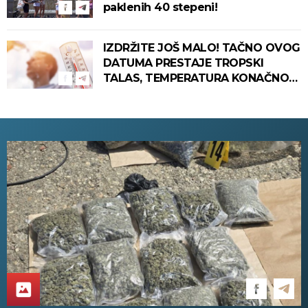
paklenih 40 stepeni!
IZDRŽITE JOŠ MALO! TAČNO OVOG
DATUMA PRESTAJE TROPSKI
TALAS, TEMPERATURA KONAČNO
PADA! Meteorolog otkrio kada u
Srbiju stiže zahlađenje!