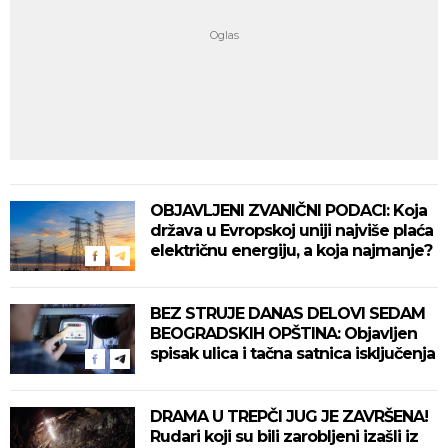
OBJAVLJENI ZVANIČNI PODACI: Koja
država u Evropskoj uniji najviše plaća
električnu energiju, a koja najmanje?
BEZ STRUJE DANAS DELOVI SEDAM
BEOGRADSKIH OPŠTINA: Objavljen
spisak ulica i tačna satnica isključenja
DRAMA U TREPČI JUG JE ZAVRŠENA!
Rudari koji su bili zarobljeni izašli iz