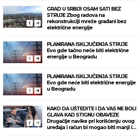
GRAD U SRBIJI OSAM SATI BEZ
STRUJE Zbog radova na
rekonstrukciji mreže građani bez
električne energije
PLANIRANA ISKLJUČENJA STRUJE
Evo gde tačno neče biti električne
energije u Beogradu
PLANIRANA ISKLJUČENJA STRUJE
Evo gde neće biti električne energije
u Beogradu
KAKO DA UŠTEDITE I DA VAS NE BOLI
GLAVA KAD STIGNU OBAVEZE
Drugačije navike pri korišćenju ovog
uređaja i račun bi mogao biti manji i
do 30%