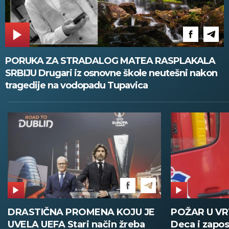
PORUKA ZA STRADALOG MATEA RASPLAKALA
SRBIJU Drugari iz osnovne škole neutešni nakon
tragedije na vodopadu Tupavica
U JE
POŽAR U VRTIĆU NA VOŽDOVCU
SINIŠ
ba
Deca i zaposleni evakuisani
DOBIO