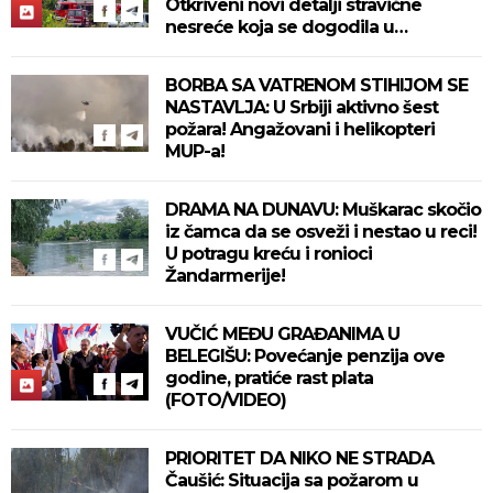
Otkriveni novi detalji stravične
nesreće koja se dogodila u
Bjelovaru! (FOTO)
BORBA SA VATRENOM STIHIJOM SE
NASTAVLJA: U Srbiji aktivno šest
požara! Angažovani i helikopteri
MUP-a!
DRAMA NA DUNAVU: Muškarac skočio
iz čamca da se osveži i nestao u reci!
U potragu kreću i ronioci
Žandarmerije!
VUČIĆ MEĐU GRAĐANIMA U
BELEGIŠU: Povećanje penzija ove
godine, pratiće rast plata
(FOTO/VIDEO)
PRIORITET DA NIKO NE STRADA
Čaušić: Situacija sa požarom u