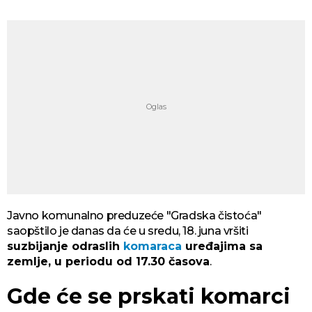
Javno komunalno preduzeće "Gradska čistoća"
saopštilo je danas da će u sredu, 18. juna vršiti
suzbijanje odraslih
komaraca
uređajima sa
zemlje, u periodu od 17.30 časova
.
Gde će se prskati komarci