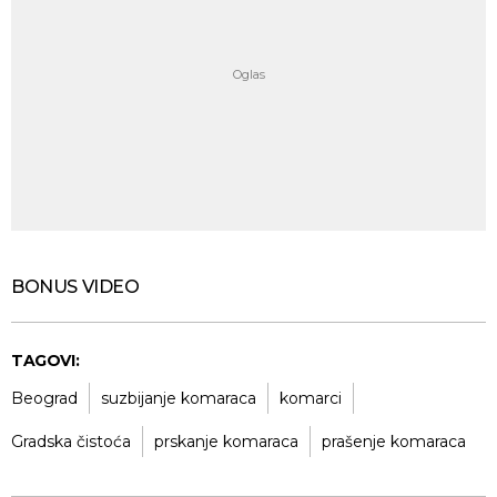
BONUS VIDEO
TAGOVI:
Beograd
suzbijanje komaraca
komarci
Gradska čistoća
prskanje komaraca
prašenje komaraca