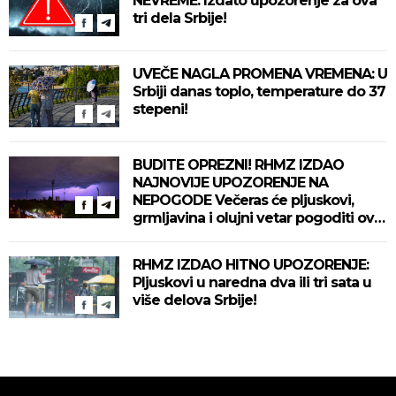
NEVREME: Izdato upozorenje za ova
tri dela Srbije!
UVEČE NAGLA PROMENA VREMENA: U
Srbiji danas toplo, temperature do 37
stepeni!
BUDITE OPREZNI! RHMZ IZDAO
NAJNOVIJE UPOZORENJE NA
NEPOGODE Večeras će pljuskovi,
grmljavina i olujni vetar pogoditi ove
delove zemlje!
RHMZ IZDAO HITNO UPOZORENJE:
Pljuskovi u naredna dva ili tri sata u
više delova Srbije!