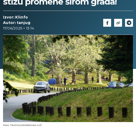
stižu promene širom grada!
Izvor: K1info
Autor: tanjug
17/06/2025 > 13:14
Foto: TANJUG/JADRANKA ILIĆ