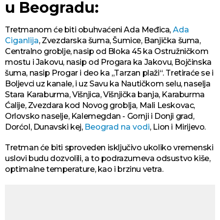
u Beogradu:
Tretmanom će biti obuhvaćeni Ada Međica,
Ada
Ciganlija
, Zvezdarska šuma, Šumice, Banjička šuma,
Centralno groblje, nasip od Bloka 45 ka Ostružničkom
mostu i Jakovu, nasip od Progara ka Jakovu, Bojčinska
šuma, nasip Progar i deo ka „Tarzan plaži“. Tretiraće se i
Boljevci uz kanale, i uz Savu ka Nautičkom selu, naselja
Stara Karaburma, Višnjica, Višnjička banja, Karaburma
Ćalije, Zvezdara kod Novog groblja, Mali Leskovac,
Orlovsko naselje, Kalemegdan - Gornji i Donji grad,
Dorćol, Dunavski kej,
Beograd na vodi
, Lion i Mirijevo.
Tretman će biti sproveden isključivo ukoliko vremenski
uslovi budu dozvolili, a to podrazumeva odsustvo kiše,
optimalne temperature, kao i brzinu vetra.