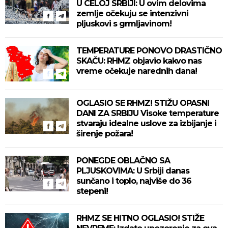
U CELOJ SRBIJI: U ovim delovima
zemlje očekuju se intenzivni
pljuskovi s grmljavinom!
TEMPERATURE PONOVO DRASTIČNO
SKAČU: RHMZ objavio kakvo nas
vreme očekuje narednih dana!
OGLASIO SE RHMZ! STIŽU OPASNI
DANI ZA SRBIJU Visoke temperature
stvaraju idealne uslove za izbijanje i
širenje požara!
PONEGDE OBLAČNO SA
PLJUSKOVIMA: U Srbiji danas
sunčano i toplo, najviše do 36
stepeni!
RHMZ SE HITNO OGLASIO! STIŽE