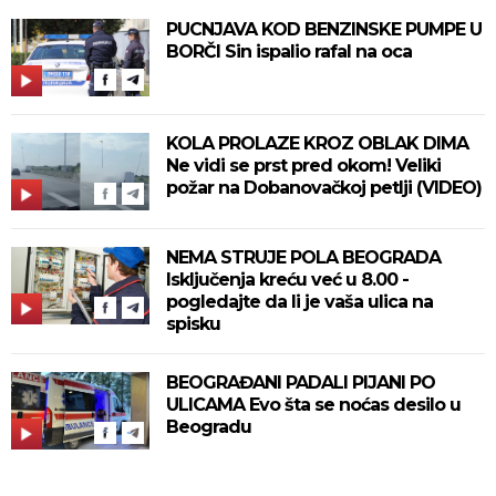
PUCNJAVA KOD BENZINSKE PUMPE U
BORČI Sin ispalio rafal na oca
KOLA PROLAZE KROZ OBLAK DIMA
Ne vidi se prst pred okom! Veliki
požar na Dobanovačkoj petlji (VIDEO)
NEMA STRUJE POLA BEOGRADA
Isključenja kreću već u 8.00 -
pogledajte da li je vaša ulica na
spisku
BEOGRAĐANI PADALI PIJANI PO
ULICAMA Evo šta se noćas desilo u
Beogradu