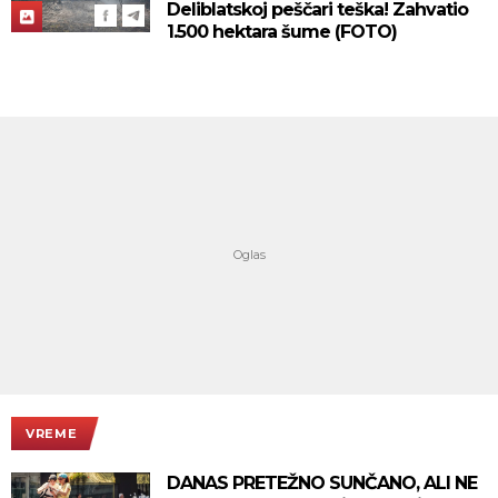
Deliblatskoj peščari teška! Zahvatio
1.500 hektara šume (FOTO)
VREME
DANAS PRETEŽNO SUNČANO, ALI NE