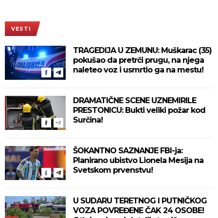
VESTI
TRAGEDIJA U ZEMUNU: Muškarac (35)
pokušao da pretrči prugu, na njega
naleteo voz i usmrtio ga na mestu!
DRAMATIČNE SCENE UZNEMIRILE
PRESTONICU: Bukti veliki požar kod
Surčina!
ŠOKANTNO SAZNANJE FBI-ja:
Planirano ubistvo Lionela Mesija na
Svetskom prvenstvu!
U SUDARU TERETNOG I PUTNIČKOG
VOZA POVREĐENE ČAK 24 OSOBE!