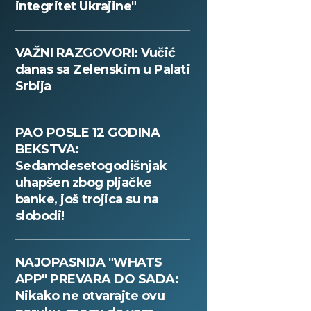
integritet Ukrajine"
VAŽNI RAZGOVORI: Vučić
danas sa Zelenskim u Palati
Srbija
PAO POSLE 12 GODINA
BEKSTVA:
Sedamdesetogodišnjak
uhapšen zbog pljačke
banke, još trojica su na
slobodi!
NAJOPASNIJA "WHATS
APP" PREVARA DO SADA:
Nikako ne otvarajte ovu