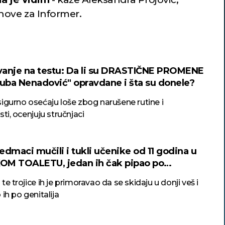
nove za Informer.
anje na testu: Da li su DRASTIČNE PROMENE
juba Nenadović" opravdane i šta su donele?
igurno osećaju loše zbog narušene rutine i
sti, ocenjuju stručnjaci
edmaci mučili i tukli učenike od 11 godina u
M TOALETU, jedan ih čak pipao po
ijama
te trojice ih je primoravao da se skidaju u donji veš i
 ih po genitalija