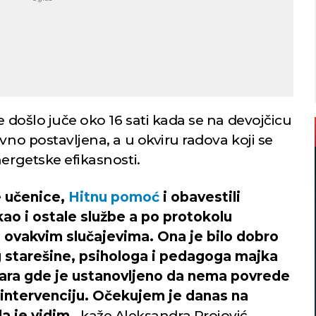
e došlo juče oko 16 sati kada se na devojčicu
vno postavljena, a u okviru radova koji se
nergetske efikasnosti.
e učenice,
Hitnu pomoć
i obavestili
kao i ostale službe a po protokolu
ovakvim slučajevima. Ona je bilo dobro
og starešine, psihologa i pedagoga majka
kara gde je ustanovljeno da nema povrede
 intervenciju. Očekujem je danas na
a je vidim
- kaže Aleksandra Projović,