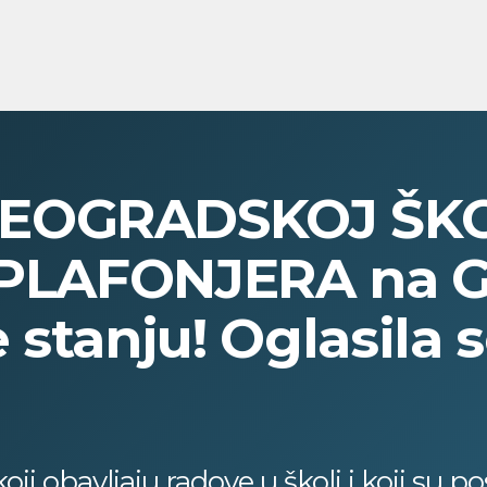
EOGRADSKOJ ŠKOL
a PLAFONJERA na 
 stanju! Oglasila 
i obavljaju radove u školi i koji su pos