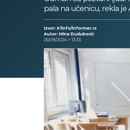
pala na učenicu, rekla je
Izvor: K1info/informer.rs
Autor: Mina Duduković
25/09/2024 > 13:33