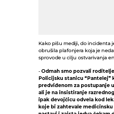
Kako pišu mediji, do incidenta j
obrušila plafonjera koja je neda
sprovode u cilju ostvarivanja e
-
Odmah smo pozvali roditelj
Policijsku stanicu “Pantelej” 
predviđenom za postupanje u 
ali je na insistiranje razredn
ipak devojčicu odvela kod le
koje bi zahtevale medicinsku
nastavi i zaista jedva čekam d