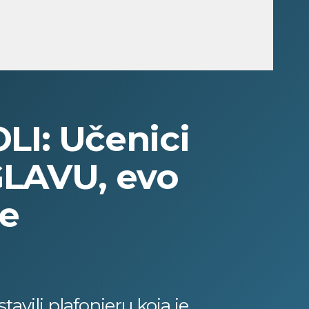
I: Učenici
GLAVU, evo
se
tavili plafonjeru koja je