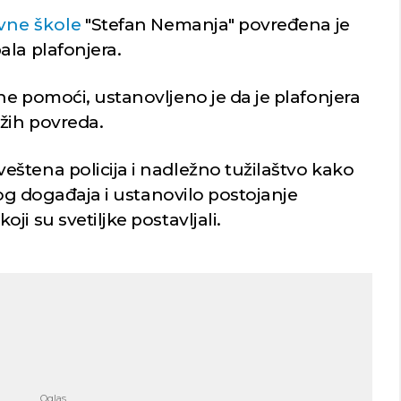
ne škole
"Stefan Nemanja" povređena je
ala plafonjera.
e pomoći, ustanovljeno je da je plafonjera
žih povreda.
štena policija i nadležno tužilaštvo kako
vog događaja i ustanovilo postojanje
i su svetiljke postavljali.