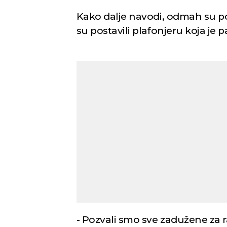
Kako dalje navodi, odmah su pozv
su postavili plafonjeru koja je 
Novi Sad
Vedro nebo
Vedr
32
Min temp:
20
°C
°C
Max temp:
35
°C
Vetar:
4
m/s
Vlažnost:
33
%
- Pozvali smo sve zadužene za r