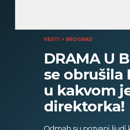
VESTI
>
BEOGRAD
DRAMA U B
se obrušil
u kakvom je
direktorka!
Odmah su pozvani ljudi koj