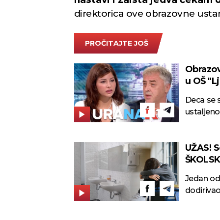
direktorica ove obrazovne usta
PROČITAJTE JOŠ
Obrazov
u OŠ "L
Deca se s
ustaljeno
UŽAS! S
ŠKOLSKO
genital
Jedan od 
dodirivao