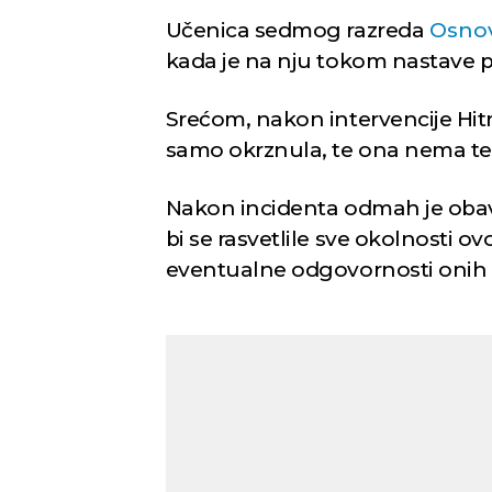
Učenica sedmog razreda
Osnov
kada je na nju tokom nastave p
Srećom, nakon intervencije Hitn
samo okrznula, te ona nema te
Nakon incidenta odmah je obave
bi se rasvetlile sve okolnosti o
eventualne odgovornosti onih koj