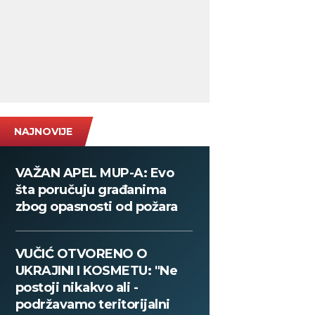
NAJNOVIJE
VAŽAN APEL MUP-A: Evo
šta poručuju građanima
zbog opasnosti od požara
VUČIĆ OTVORENO O
UKRAJINI I KOSMETU: "Ne
postoji nikakvo ali -
podržavamo teritorijalni