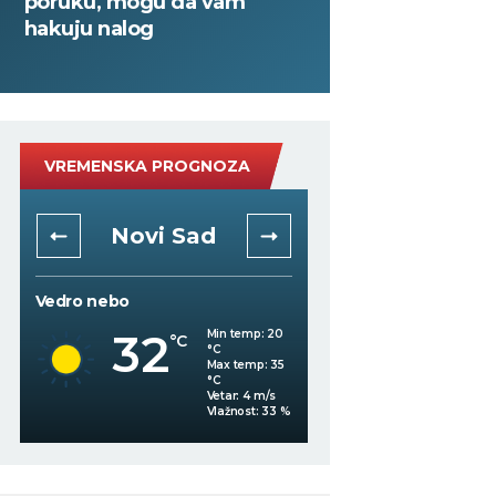
poruku, mogu da vam
hakuju nalog
VREMENSKA PROGNOZA
Novi Sad
Niš
Vedro nebo
Vedro nebo
32
35
Min temp:
20
°C
°C
°C
Max temp:
35
°C
Vetar:
4
m/s
%
Vlažnost:
33
%