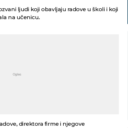
ani ljudi koji obavljaju radove u školi i koji
pala na učenicu.
Niš
Beograd
o nebo
Vedro nebo
35
31
Min temp:
22
Min temp:
21
°C
°C
°C
°C
Max temp:
36
Max temp:
35
°C
°C
Vetar:
7
m/s
Vetar:
5
m/s
Vlažnost:
29
%
Vlažnost:
42
adove, direktora firme i njegove