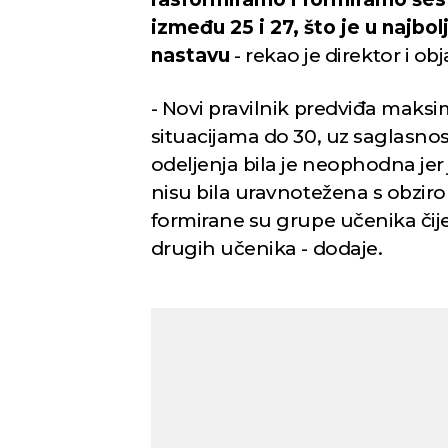
između 25 i 27, što je u najb
nastavu
- rekao je direktor i ob
i Sad
Niš
- Novi pravilnik predviđa maksi
situacijama do 30, uz saglasno
lačno
Mestimično oblačno
Mest
odeljenja bila je neophodna jer 
6
nisu bila uravnotežena s obzi
Min temp:
23
Min temp:
22
°C
°C
°C
26
°C
formirane su grupe učenika či
Max temp:
37
Max temp:
36
°C
°C
drugih učenika - dodaje.
Vetar:
2
m/s
Vetar:
0
m/s
Vlažnost:
43
%
Vlažnost:
49
%