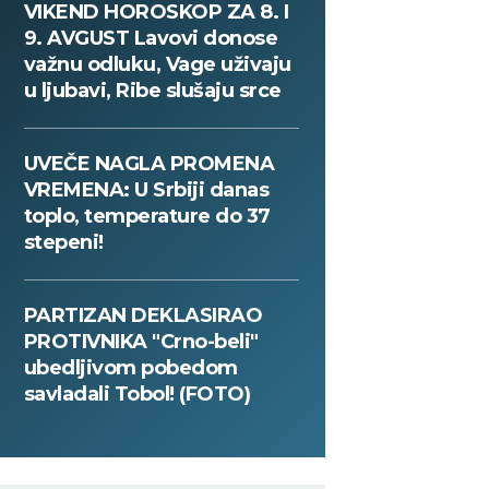
VIKEND HOROSKOP ZA 8. I
9. AVGUST Lavovi donose
važnu odluku, Vage uživaju
u ljubavi, Ribe slušaju srce
UVEČE NAGLA PROMENA
VREMENA: U Srbiji danas
toplo, temperature do 37
stepeni!
PARTIZAN DEKLASIRAO
PROTIVNIKA "Crno-beli"
ubedljivom pobedom
savladali Tobol! (FOTO)