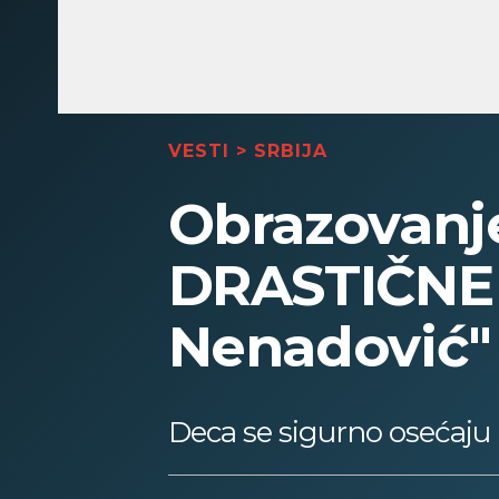
VESTI
>
SRBIJA
Obrazovanje 
DRASTIČNE
Nenadović" 
Deca se sigurno osećaju l