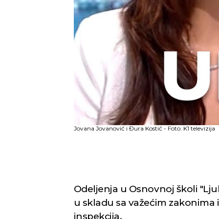
Jovana Jovanović i Đura Kostić - Foto: K1 televizija
Odeljenja u Osnovnoj školi "Lj
u skladu sa važećim zakonima i
inspekcija.