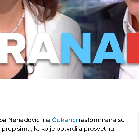
uba Nenadović" na
Čukarici
rasformirana su
 propisima, kako je potvrdila prosvetna