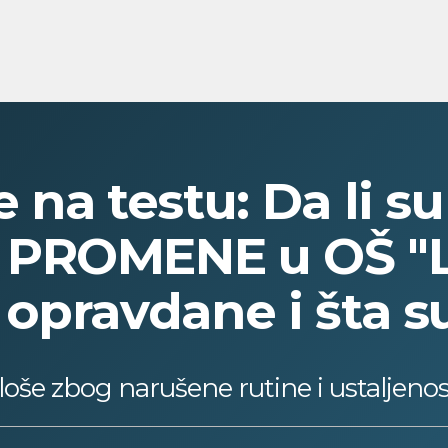
na testu: Da li su
 PROMENE u OŠ "L
opravdane i šta s
oše zbog narušene rutine i ustaljenost