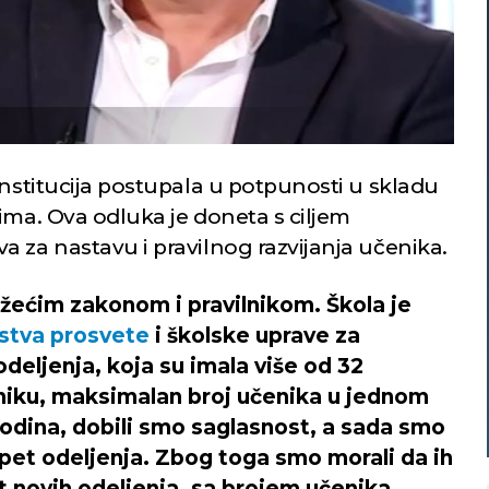
institucija postupala u potpunosti u skladu
ima. Ova odluka je doneta s ciljem
 za nastavu i pravilnog razvijanja učenika.
žećim zakonom i pravilnikom. Škola je
stva prosvete
i školske uprave za
deljenja, koja su imala više od 32
niku, maksimalan broj učenika u jednom
 godina, dobili smo saglasnost, a sada smo
 pet odeljenja. Zbog toga smo morali da ih
 novih odeljenja, sa brojem učenika