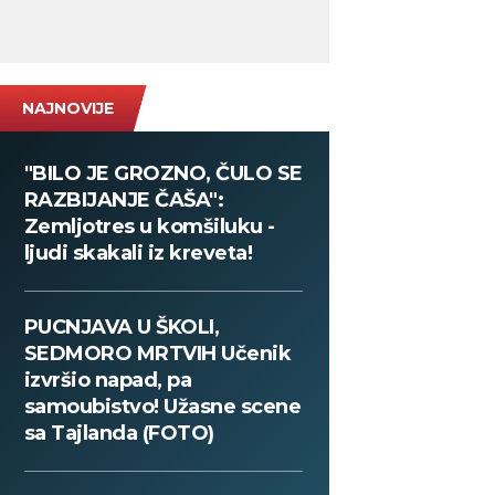
NAJNOVIJE
"BILO JE GROZNO, ČULO SE
RAZBIJANJE ČAŠA":
Zemljotres u komšiluku -
ljudi skakali iz kreveta!
PUCNJAVA U ŠKOLI,
SEDMORO MRTVIH Učenik
izvršio napad, pa
samoubistvo! Užasne scene
sa Tajlanda (FOTO)