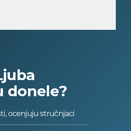
juba
u donele?
i, ocenjuju stručnjaci