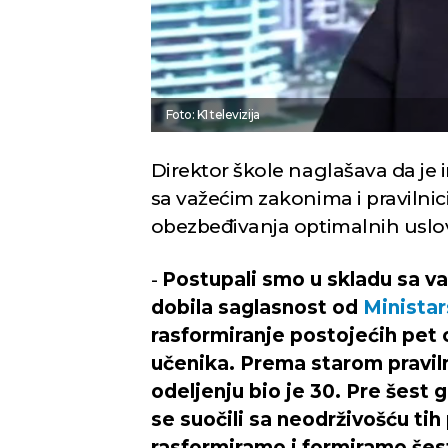
Foto: K1 televizija
Direktor škole naglašava da je 
sa važećim zakonima i pravilnic
obezbeđivanja optimalnih uslova
-
Postupali smo u skladu sa va
dobila saglasnost od
Ministar
rasformiranje postojećih pet o
učenika. Prema starom pravil
odeljenju bio je 30. Pre šest
se suočili sa neodrživošću tih
rasformiramo i formiramo šest