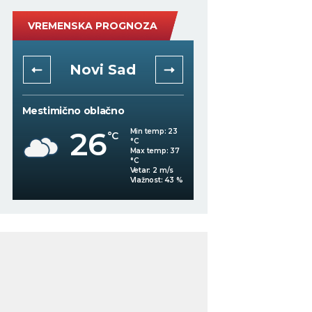
VREMENSKA PROGNOZA
Niš
Beogra
Mestimično oblačno
Mestimično oblačno
27
Min temp:
22
°C
°C
26
°C
Max temp:
36
°C
Vetar:
0
m/s
%
Vlažnost:
49
%