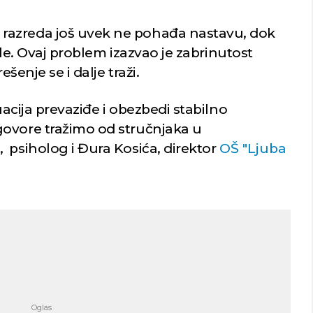
razreda još uvek ne pohađa nastavu, dok
kole. Ovaj problem izazvao je zabrinutost
ešenje se i dalje traži.
tuacija prevaziđe i obezbedi stabilno
govore tražimo od stručnjaka u
 psiholog i Đura Kosića, direktor
OŠ "Ljuba