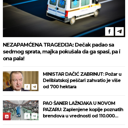
NEZAPAMĆENA TRAGEDIJA: Dečak padao sa
sedmog sprata, majka pokušala da ga spasi, pa i
ona pala!
MINISTAR DAČIĆ ZABRINUT: Požar u
Deliblatskoj peščari zahvatio je više
od 700 hektara
PAO ŠANER LAŽNJAKA U NOVOM
PAZARU: Zaplenjene kopije poznatih
brendova u vrednosti od 110.000
evra! (FOTO)