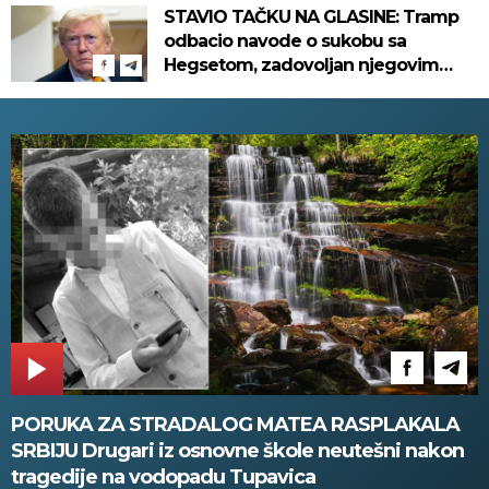
STAVIO TAČKU NA GLASINE: Tramp
odbacio navode o sukobu sa
Hegsetom, zadovoljan njegovim
radom u Pentagonu
PORUKA ZA STRADALOG MATEA RASPLAKALA
SRBIJU Drugari iz osnovne škole neutešni nakon
tragedije na vodopadu Tupavica