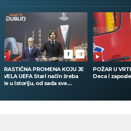
POŽAR U VRTIĆU NA VOŽDOVCU
SINIŠA MAL
Deca i zaposleni evakuisani
DOBIO NAJN
PATIKA Evo k
su posebne 