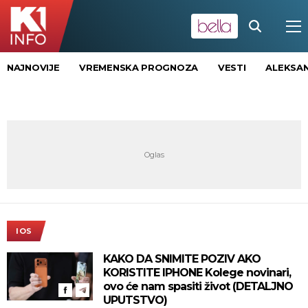
NAJNOVIJE
VREMENSKA PROGNOZA
VESTI
ALEKSAN
IOS
KAKO DA SNIMITE POZIV AKO
KORISTITE IPHONE Kolege novinari,
ovo će nam spasiti život (DETALJNO
UPUTSTVO)