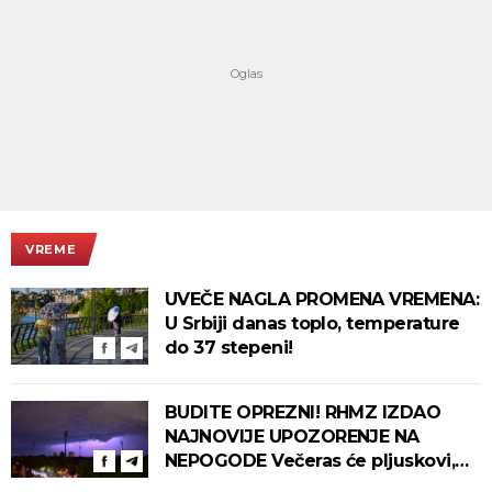
VREME
UVEČE NAGLA PROMENA VREMENA:
U Srbiji danas toplo, temperature
do 37 stepeni!
BUDITE OPREZNI! RHMZ IZDAO
NAJNOVIJE UPOZORENJE NA
NEPOGODE Večeras će pljuskovi,
grmljavina i olujni vetar pogoditi