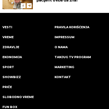
pacijent treba da zna?
VESTI
PRAVILA KORIŠĆENJA
VREME
IMPRESSUM
ZDRAVLJE
O NAMA
EKONOMIJA
TANJUG TV PROGRAM
SPORT
MARKETING
SHOWBIZZ
KONTAKT
PRIČE
SLOBODNO VREME
FUN BOX