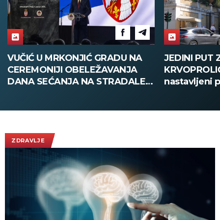
JEDINI PUT ZA OKONČANJE
OVO JE TR
KRVOPROLIĆA U Rimu
NAJPOSEĆEN
nastavljeni pregovori Libana i
SRBIJI: Prek
Izraela o kraju rata! (FOTO)
vikend pohrl
vidikovac, e
plaćate ulaz
ZDRAVLJE