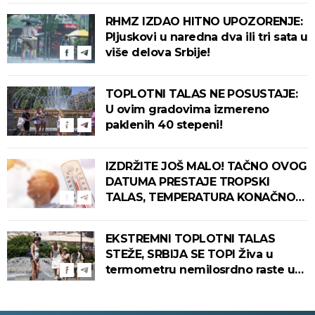
ove delove zemlje!
RHMZ IZDAO HITNO UPOZORENJE:
Pljuskovi u naredna dva ili tri sata u
više delova Srbije!
TOPLOTNI TALAS NE POSUSTAJE:
U ovim gradovima izmereno
paklenih 40 stepeni!
IZDRŽITE JOŠ MALO! TAČNO OVOG
DATUMA PRESTAJE TROPSKI
TALAS, TEMPERATURA KONAČNO
PADA! Meteorolog otkrio kada u
Srbiju stiže zahlađenje!
EKSTREMNI TOPLOTNI TALAS
STEŽE, SRBIJA SE TOPI Živa u
termometru nemilosrdno raste u
ovim gradovima