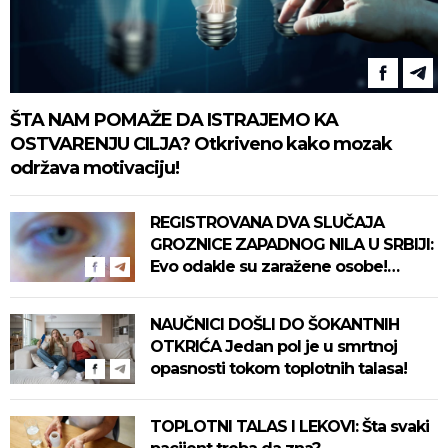
ŠTA NAM POMAŽE DA ISTRAJEMO KA
OSTVARENJU CILJA? Otkriveno kako mozak
održava motivaciju!
REGISTROVANA DVA SLUČAJA
GROZNICE ZAPADNOG NILA U SRBIJI:
Evo odakle su zaražene osobe!
Pročitajte na vreme savete "Batuta"
za zaštitu!
NAUČNICI DOŠLI DO ŠOKANTNIH
OTKRIĆA Jedan pol je u smrtnoj
opasnosti tokom toplotnih talasa!
TOPLOTNI TALAS I LEKOVI: Šta svaki