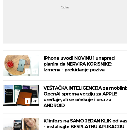
iPhone uvodi NOVINU i unapred
planira da NERVIRA KORISNIKE:
Izmena - prekidanje poziva
VEŠTAČKA INTELIGENCIJA za mobilni:
OpenAI sprema verziju za APPLE
uređaje, ali se očekuje i ona za
ANDROID
K1info.rs na SAMO JEDAN KLIK od vas
- instalirajte BESPLATNU APLIKACIJU