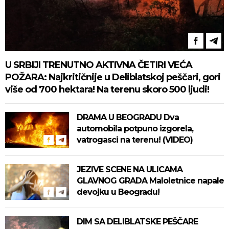
U SRBIJI TRENUTNO AKTIVNA ČETIRI VEĆA
POŽARA: Najkritičnije u Deliblatskoj peščari, gori
više od 700 hektara! Na terenu skoro 500 ljudi!
DRAMA U BEOGRADU Dva
automobila potpuno izgorela,
vatrogasci na terenu! (VIDEO)
JEZIVE SCENE NA ULICAMA
GLAVNOG GRADA Maloletnice napale
devojku u Beogradu!
DIM SA DELIBLATSKE PEŠČARE