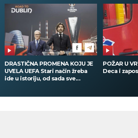
POŽAR U VRTIĆU NA VOŽDOVCU
SINIŠA MAL
Deca i zaposleni evakuisani
DOBIO NAJN
PATIKA Evo k
su posebne 