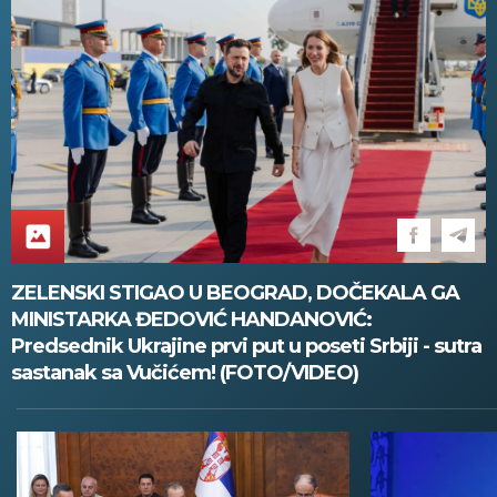
ZELENSKI STIGAO U BEOGRAD, DOČEKALA GA
MINISTARKA ĐEDOVIĆ HANDANOVIĆ:
Predsednik Ukrajine prvi put u poseti Srbiji - sutra
sastanak sa Vučićem! (FOTO/VIDEO)