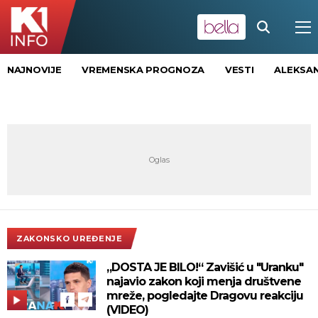
NAJNOVIJE
VREMENSKA PROGNOZA
VESTI
ALEKSAN
ZAKONSKO UREĐENJE
„DOSTA JE BILO!“ Zavišić u "Uranku"
najavio zakon koji menja društvene
mreže, pogledajte Dragovu reakciju
(VIDEO)