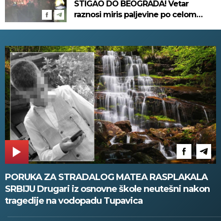
STIGAO DO BEOGRADA! Vetar
raznosi miris paljevine po celom
gradu, ne može da se diše! (VIDEO)
PORUKA ZA STRADALOG MATEA RASPLAKALA
SRBIJU Drugari iz osnovne škole neutešni nakon
tragedije na vodopadu Tupavica