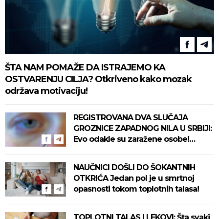
ŠTA NAM POMAŽE DA ISTRAJEMO KA
OSTVARENJU CILJA? Otkriveno kako mozak
održava motivaciju!
REGISTROVANA DVA SLUČAJA
GROZNICE ZAPADNOG NILA U SRBIJI:
Evo odakle su zaražene osobe!
Pročitajte na vreme savete "Batuta"
za zaštitu!
NAUČNICI DOŠLI DO ŠOKANTNIH
OTKRIĆA Jedan pol je u smrtnoj
opasnosti tokom toplotnih talasa!
TOPLOTNI TALAS I LEKOVI: Šta svaki