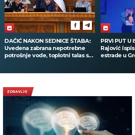
PRVI PUT U ISTORIJI! Boban
UČENICI SE 
Rajović ispisao novu stranicu
KLUPA DOK 
estrade u Grčkoj, a usred
Jezivi snimc
nastupa pozvao Acu Pejovića!
(UZNEMIRUJ
(VIDEO)
ZDRAVLJE