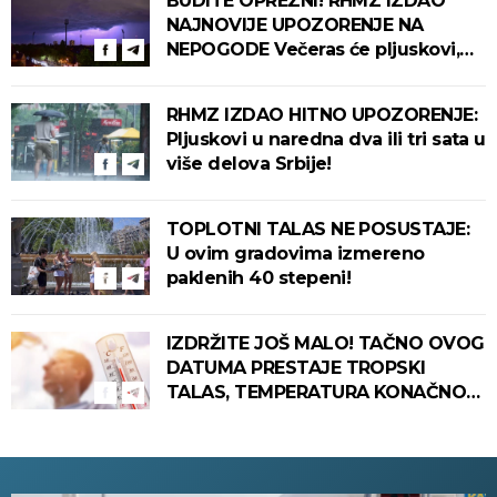
BUDITE OPREZNI! RHMZ IZDAO
NAJNOVIJE UPOZORENJE NA
NEPOGODE Večeras će pljuskovi,
grmljavina i olujni vetar pogoditi
ove delove zemlje!
RHMZ IZDAO HITNO UPOZORENJE:
Pljuskovi u naredna dva ili tri sata u
više delova Srbije!
TOPLOTNI TALAS NE POSUSTAJE:
U ovim gradovima izmereno
paklenih 40 stepeni!
IZDRŽITE JOŠ MALO! TAČNO OVOG
DATUMA PRESTAJE TROPSKI
TALAS, TEMPERATURA KONAČNO
PADA! Meteorolog otkrio kada u
Srbiju stiže zahlađenje!