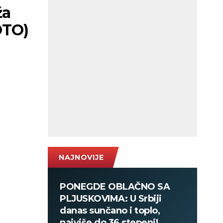
ža
OTO)
NAJNOVIJE
PONEGDE OBLAČNO SA
PLJUSKOVIMA: U Srbiji
danas sunčano i toplo,
najviše do 36 stepeni!