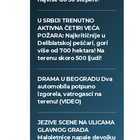
U SRBIJI TRENUTNO
AKTIVNA ČETIRI VEĆA
POŽARA: Najkritičnije u
Deliblatskoj peščari, gori
više od 700 hektara! Na
terenu skoro 500 ljudi!
DRAMA U BEOGRADU Dva
automobila potpuno
izgorela, vatrogasci na
terenu! (VIDEO)
JEZIVE SCENE NA ULICAMA
GLAVNOG GRADA
Maloletnice napale devojku