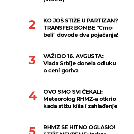
KO JOŠ STIŽE U PARTIZAN?
TRANSFER BOMBE "Crno-
beli" dovode dva pojačanja!
VAŽI DO 16. AVGUSTA:
Vlada Srbije donela odluku
o ceni goriva
OVO SMO SVI ČEKALI:
Meteorolog RHMZ-a otkrio
kada stižu kiša i zahlađenje
RHMZ SE HITNO OGLASIO!