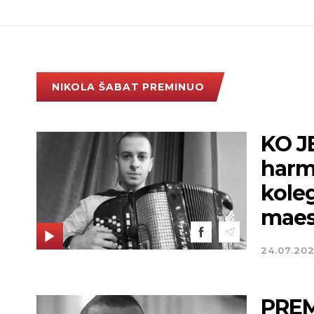
NIKOLA ŠABAT PREMINUO
KO J
harm
koleg
maes
24.07.20
PRE