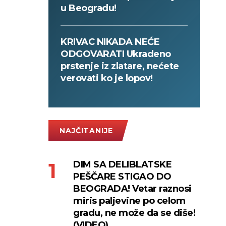
u Beogradu!
KRIVAC NIKADA NEĆE
ODGOVARATI Ukradeno
prstenje iz zlatare, nećete
verovati ko je lopov!
NAJČITANIJE
DIM SA DELIBLATSKE
PEŠČARE STIGAO DO
BEOGRADA! Vetar raznosi
miris paljevine po celom
gradu, ne može da se diše!
(VIDEO)