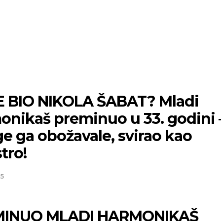
E BIO NIKOLA ŠABAT? Mladi
onikaš preminuo u 33. godini 
e ga obožavale, svirao kao
tro!
25
MINUO MLADI HARMONIKAŠ