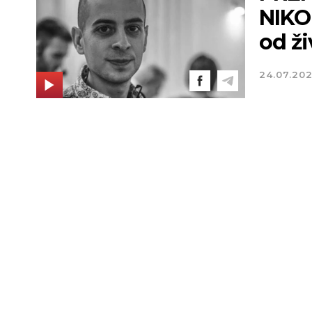
NIKO
od ži
24.07.20