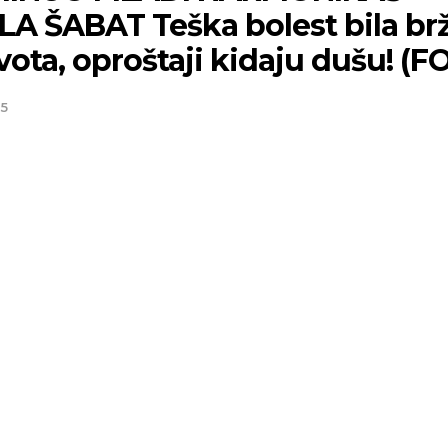
LA ŠABAT Teška bolest bila br
vota, oproštaji kidaju dušu! (F
25