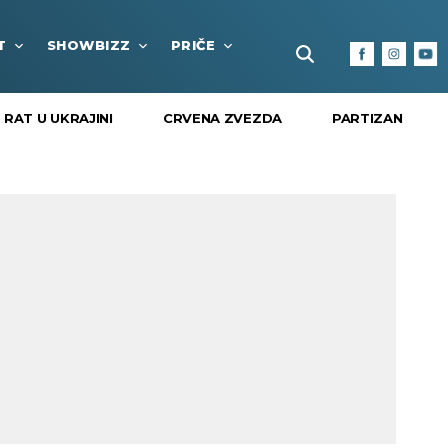
T
SHOWBIZZ
PRIČE
FUN BOX
KULTURA I
RAT U UKRAJINI
CRVENA ZVEZDA
PARTIZAN