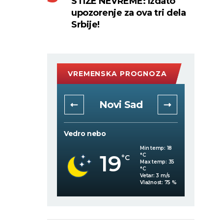
STIŽE NEVREME: Izdato
upozorenje za ova tri dela
Srbije!
VREMENSKA PROGNOZA
rad
Novi Sad
Vedro nebo
Vedro 
Min temp:
19
Min temp:
18
19
°C
°C
C
°C
Max temp:
35
Max temp:
35
°C
°C
Vetar:
2
m/s
Vetar:
3
m/s
Vlažnost:
73
%
Vlažnost:
75
%