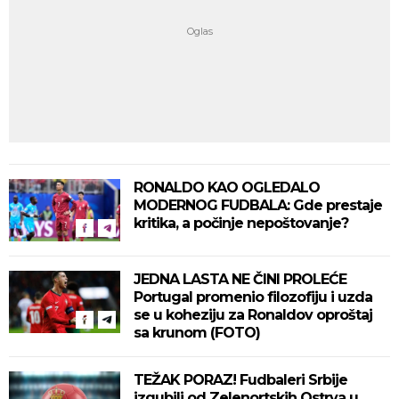
RONALDO KAO OGLEDALO
MODERNOG FUDBALA: Gde prestaje
kritika, a počinje nepoštovanje?
JEDNA LASTA NE ČINI PROLEĆE
Portugal promenio filozofiju i uzda
se u koheziju za Ronaldov oproštaj
sa krunom (FOTO)
TEŽAK PORAZ! Fudbaleri Srbije
izgubili od Zelenortskih Ostrva u