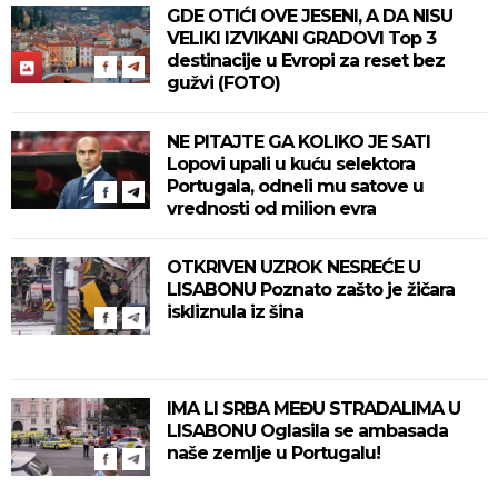
GDE OTIĆI OVE JESENI, A DA NISU
VELIKI IZVIKANI GRADOVI Top 3
destinacije u Evropi za reset bez
gužvi (FOTO)
NE PITAJTE GA KOLIKO JE SATI
Lopovi upali u kuću selektora
Portugala, odneli mu satove u
vrednosti od milion evra
OTKRIVEN UZROK NESREĆE U
LISABONU Poznato zašto je žičara
iskliznula iz šina
IMA LI SRBA MEĐU STRADALIMA U
LISABONU Oglasila se ambasada
naše zemlje u Portugalu!