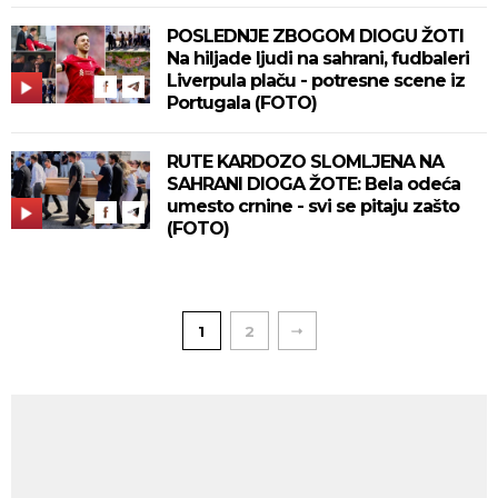
POSLEDNJE ZBOGOM DIOGU ŽOTI
Na hiljade ljudi na sahrani, fudbaleri
Liverpula plaču - potresne scene iz
Portugala (FOTO)
RUTE KARDOZO SLOMLJENA NA
SAHRANI DIOGA ŽOTE: Bela odeća
umesto crnine - svi se pitaju zašto
(FOTO)
1
2