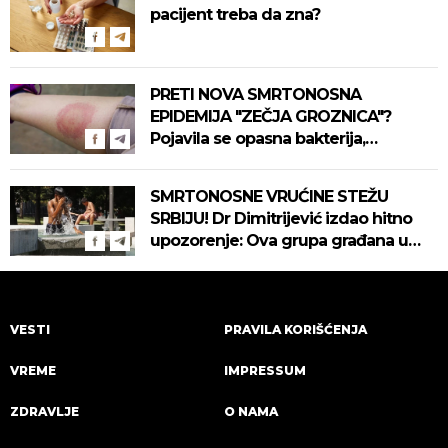
pacijent treba da zna?
PRETI NOVA SMRTONOSNA
EPIDEMIJA "ZEČJA GROZNICA"?
Pojavila se opasna bakterija,
pogledajte kako se prenosi
SMRTONOSNE VRUĆINE STEŽU
SRBIJU! Dr Dimitrijević izdao hitno
upozorenje: Ova grupa građana u
najvećoj opasnosti! (VIDEO)
VESTI
PRAVILA KORIŠĆENJA
VREME
IMPRESSUM
ZDRAVLJE
O NAMA