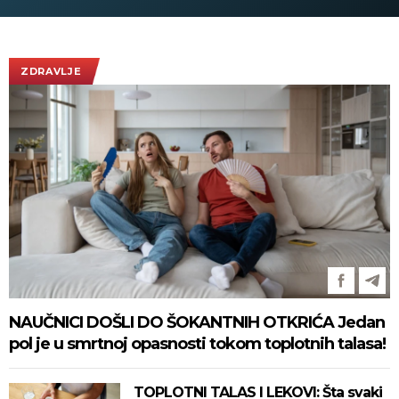
ZDRAVLJE
NAUČNICI DOŠLI DO ŠOKANTNIH OTKRIĆA Jedan
pol je u smrtnoj opasnosti tokom toplotnih talasa!
TOPLOTNI TALAS I LEKOVI: Šta svaki