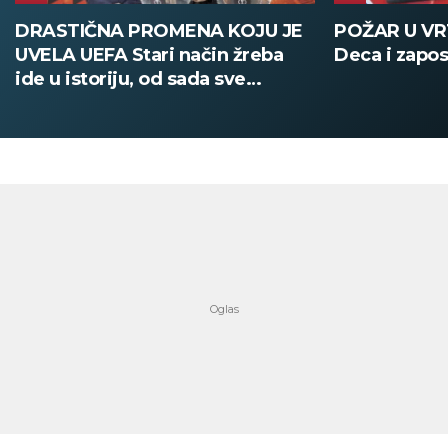
POŽAR U VRTIĆU NA VOŽDOVCU
SINIŠA MAL
Deca i zaposleni evakuisani
DOBIO NAJN
PATIKA Evo k
su posebne 