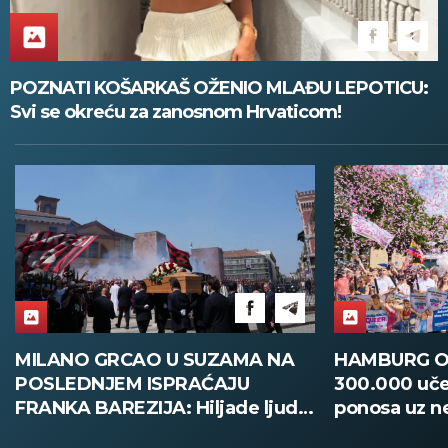
POZNATI KOŠARKAŠ OŽENIO MLAĐU LEPOTICU:
Svi se okreću za zanosnom Hrvaticom!
HAMBURG OBORIO REKORD:
DAČIĆ ISPR
300.000 učesnika na Paradi
FRANCUSKU: S
ponosa uz neviđene mere
pomoć u borb
bezbednosti! (FOTO)
stihije! (FOT