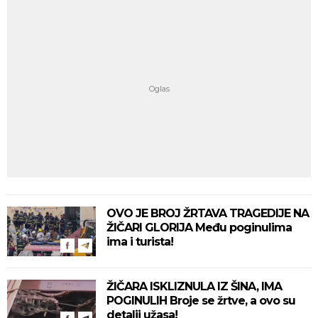
OVO JE BROJ ŽRTAVA TRAGEDIJE NA
ŽIČARI GLORIJA Među poginulima
ima i turista!
ŽIČARA ISKLIZNULA IZ ŠINA, IMA
POGINULIH Broje se žrtve, a ovo su
detalji užasa!