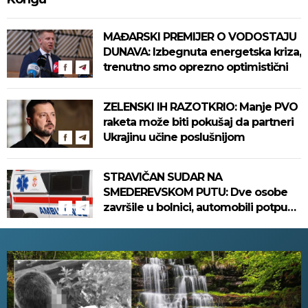
MAĐARSKI PREMIJER O VODOSTAJU
DUNAVA: Izbegnuta energetska kriza,
trenutno smo oprezno optimistični
ZELENSKI IH RAZOTKRIO: Manje PVO
raketa može biti pokušaj da partneri
Ukrajinu učine poslušnijom
STRAVIČAN SUDAR NA
SMEDEREVSKOM PUTU: Dve osobe
završile u bolnici, automobili potpuno
uništeni!