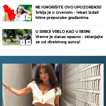
NE IGNORIŠITE OVO UPOZORENJE!
Srbija je u crvenom - lekari izdali
hitne preporuke građanima
U SRBIJI VRELO KAO U RERNI
Vreme je danas opasno - sklanjajte
se od direktnog sunca!