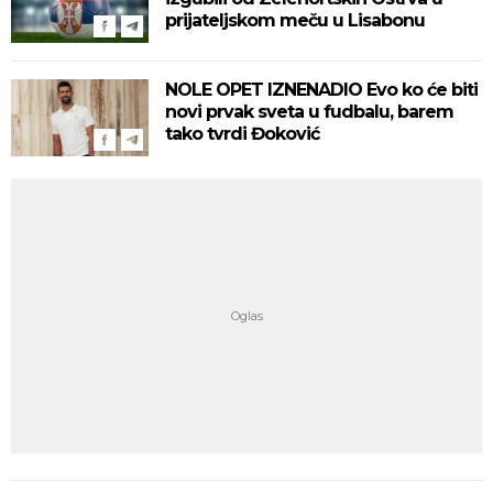
prijateljskom meču u Lisabonu
NOLE OPET IZNENADIO Evo ko će biti
novi prvak sveta u fudbalu, barem
tako tvrdi Đoković