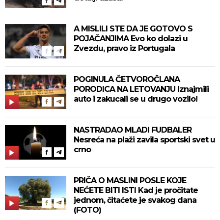
A MISLILI STE DA JE GOTOVO S
POJAČANJIMA Evo ko dolazi u
Zvezdu, pravo iz Portugala
POGINULA ČETVOROČLANA
PORODICA NA LETOVANJU Iznajmili
auto i zakucali se u drugo vozilo!
NASTRADAO MLADI FUDBALER
Nesreća na plaži zavila sportski svet u
crno
PRIČA O MASLINI POSLE KOJE
NEĆETE BITI ISTI Kad je pročitate
jednom, čitaćete je svakog dana
(FOTO)