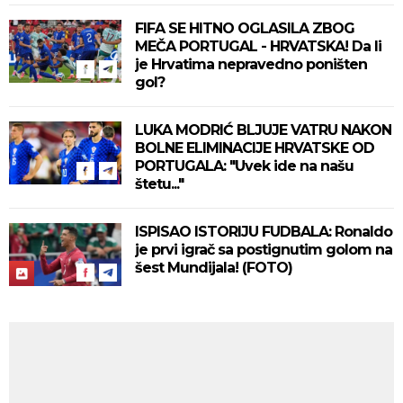
FIFA SE HITNO OGLASILA ZBOG
MEČA PORTUGAL - HRVATSKA! Da li
je Hrvatima nepravedno poništen
gol?
LUKA MODRIĆ BLJUJE VATRU NAKON
BOLNE ELIMINACIJE HRVATSKE OD
PORTUGALA: "Uvek ide na našu
štetu..."
ISPISAO ISTORIJU FUDBALA: Ronaldo
je prvi igrač sa postignutim golom na
šest Mundijala! (FOTO)