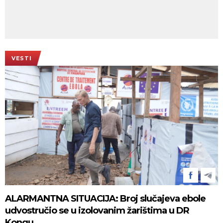
VESTI
ALARMANTNA SITUACIJA: Broj slučajeva ebole
udvostručio se u izolovanim žarištima u DR
Kongu