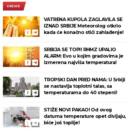
VREME
VATRENA KUPOLA ZAGLAVILA SE
IZNAD SRBIJE Meteorolog otkrio
kada će konačno stići zahlađenje!
SRBIJA SE TOPI! RHMZ UPALIO
ALARM: Evo u kojim gradovima je
izmerena najviša temperatura!
TROPSKI DAN PRED NAMA: U Srbiji
se nastavlja toplotni talas, sa
temperaturama do 40 stepeni!
STIŽE NOVI PAKAO! Od ovog
datuma temperature opet divljaju,
biće još toplije!