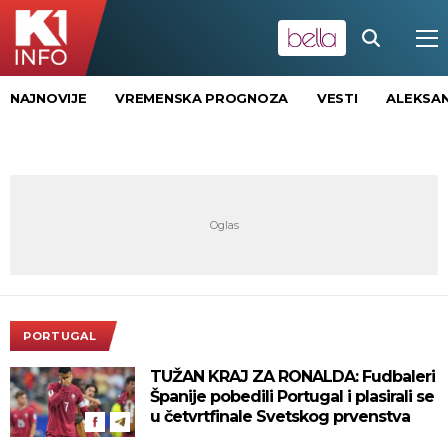
NAJNOVIJE
VREMENSKA PROGNOZA
VESTI
ALEKSAN
PORTUGAL
TUŽAN KRAJ ZA RONALDA: Fudbaleri
Španije pobedili Portugal i plasirali se
u četvrtfinale Svetskog prvenstva