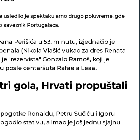
 usledilo je spektakularno drugo poluvreme, gde
io saveznik Portugalaca.
na Perišića u 53. minutu, izjednačio je
 penala (Nikola Vlašić vukao za dres Renata
je "rezervista" Gonzalo Ramoš, koji je
 posle centaršuta Rafaela Leaa.
ri gola, Hrvati propuštali
o pogotke Ronaldu, Petru Sučiću i Igoru
godio stativu, a imao je još jednu sjajnu