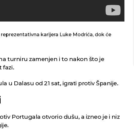
o nebo
Vedro nebo
27
Min temp:
22
Min temp:
21
°C
32
°C
°C
°C
reprezentativna karijera Luke Modrića, dok će
Max temp:
36
Max temp:
35
°C
°C
Vetar:
7
m/s
Vetar:
1
m/s
Vlažnost:
40
Vlažnost:
57
%
 na turniru zamenjen i to nakon što je
fazi.
ula u Dalasu od 21 sat, igrati protiv Španije.
i
tiv Portugala otvorio dušu, a izneo je i niz
ije.