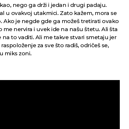
ao, nego ga drži i jedan i drugi padaju.
l u ovakvoj utakmici. Zato kažem, mora se
to. Ako je negde gde ga možeš tretirati ovako
to me nervira i uvek ide na našu štetu. Ali šta
 na to vaditi. Ali me takve stvari smetaju jer
raspoloženje za sve što radiš, odričeš se,
 u miks zoni.