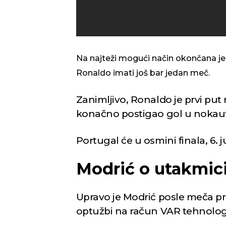
Vedro nebo
Vedr
29
Min temp:
20
°C
°C
Na najteži mogući način okončana je 
Max temp:
35
°C
Ronaldo imati još bar jedan meč.
Vetar:
4
m/s
Vlažnost:
41
%
Zanimljivo, Ronaldo je prvi put
konačno postigao gol u nokaut 
Portugal će u osmini finala, 6. j
Modrić o utakmic
Upravo je Modrić posle meča pro
optužbi na račun VAR tehnolog