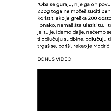
"Oba se guraju, nije ga on povuk
Zbog toga ne možeš suditi pena
koristiti ako je greška 200 ods
i onako, nemaš šta ulaziti tu. I 
je, tu je. Idemo dalje, nećemo se
ti odlučuju sudbine, odlučuju ti 
trgaš se, boriš", rekao je Modrić
BONUS VIDEO