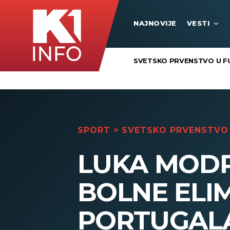
NAJNOVIJE
VESTI
SVETSKO PRVENSTVO U F
SPORT
>
SVETSKO PRVENSTVO 
LUKA MODR
BOLNE ELI
PORTUGALA: 