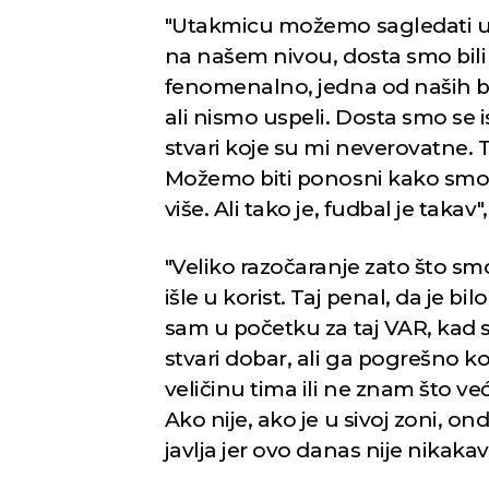
"Utakmicu možemo sagledati u 
na našem nivou, dosta smo bili
fenomenalno, jedna od naših bol
ali nismo uspeli. Dosta smo se 
stvari koje su mi neverovatne. 
Možemo biti ponosni kako smo 
više. Ali tako je, fudbal je takav
"Veliko razočaranje zato što sm
išle u korist. Taj penal, da je b
sam u početku za taj VAR, kad s
stvari dobar, ali ga pogrešno kor
veličinu tima ili ne znam što v
Ako nije, ako je u sivoj zoni, o
javlja jer ovo danas nije nikaka