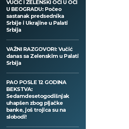
VUČIĆ I ZELENSKI OČI U OČI
U BEOGRADU: Počeo
sastanak predsednika
Srbije i Ukrajine u Palati
Srbija
VAŽNI RAZGOVORI: Vučić
danas sa Zelenskim u Palati
Srbija
PAO POSLE 12 GODINA
BEKSTVA:
Sedamdesetogodišnjak
uhapšen zbog pljačke
banke, još trojica su na
slobodi!