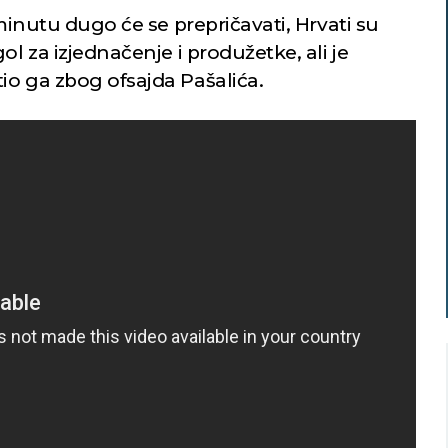
 minutu dugo će se prepričavati, Hrvati su
ol za izjednačenje i produžetke, ali je
io ga zbog ofsajda Pašalića.
Niš
Beograd