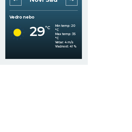
Vedro nebo
Vedro nebo
29
Min temp:
20
°C
32
°C
°C
Max temp:
35
°C
Vetar:
4
m/s
%
Vlažnost:
41
%