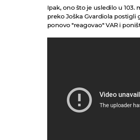
Ipak, ono što je usledilo u 103.
preko Joška Gvardiola postigli g
ponovo "reagovao" VAR i poništ
Novi Sad