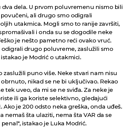
dva dela. U prvom poluvremenu nismo bili
 povučeni, ali drugo smo odigrali
jih utakmica. Mogli smo to ranije završiti,
ispromašivali i onda su se dogodile neke
Teško je nešto pametno reći ovako vruć.
odigrali drugo poluvreme, zaslužili smo
", istakao je Modrić o utakmici.
o zaslužili puno više. Neke stvari nam nisu
ilo obrnuto, nikad se ne bi uključivao. Rekao
e tek uveo, da mi se ne sviđa. Za neke je
iste ili ga koriste selektivno, gledajući
eć. Ako je 200 odsto neka greška, onda uđeš.
nda nemaš šta ulaziti, nema šta VAR da se
v penal", istakao je Luka Modrić.