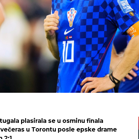
ugala plasirala se u osminu finala
e večeras u Torontu posle epske drame
 2:1.