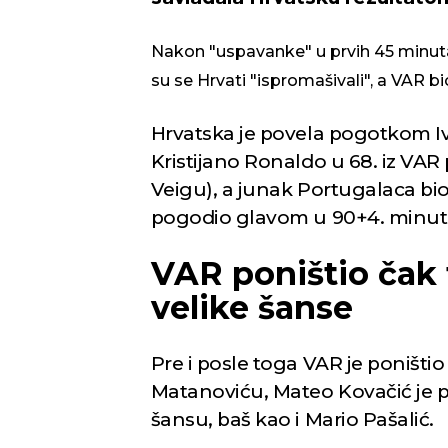
Nakon "uspavanke" u prvih 45 minuta
su se Hrvati "ispromašivali", a VAR b
Hrvatska je povela pogotkom Iva
Kristijano Ronaldo u 68. iz VAR
Veigu), a junak Portugalaca bio 
pogodio glavom u 90+4. minutu
VAR poništio čak t
velike šanse
Pre i posle toga VAR je poništi
Matanoviću, Mateo Kovačić je po
šansu, baš kao i Mario Pašalić.