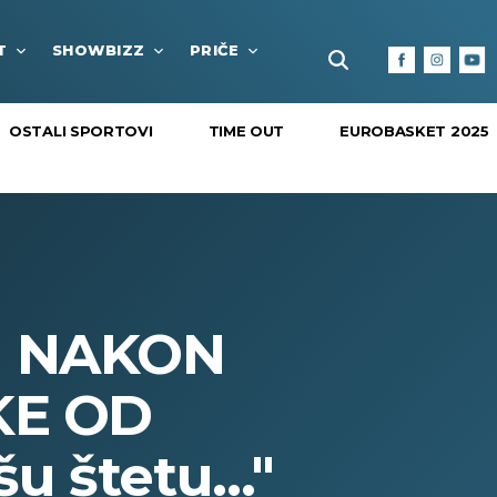
T
SHOWBIZZ
PRIČE
FUN BOX
KULTURA I
OSTALI SPORTOVI
TIME OUT
EUROBASKET 2025
U NAKON
KE OD
 štetu..."