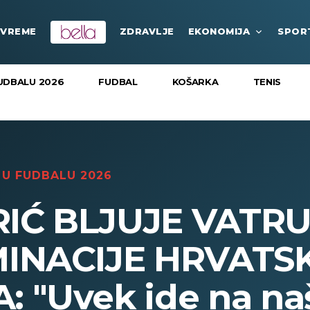
VREME
ZDRAVLJE
EKONOMIJA
SPOR
UDBALU 2026
FUDBAL
KOŠARKA
TENIS
U FUDBALU 2026
IĆ BLJUJE VATR
MINACIJE HRVATS
"Uvek ide na našu