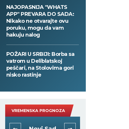
NAJOPASNIJA "WHATS
APP" PREVARA DO SADA:
Nikako ne otvarajte ovu
poruku, mogu da vam
hakuju nalog
POŽARI U SRBIJI: Borba sa
vatrom u Deliblatskoj
peščari, na Stolovima gori
nisko rastinje
VREMENSKA PROGNOZA
Novi Sad
Niš