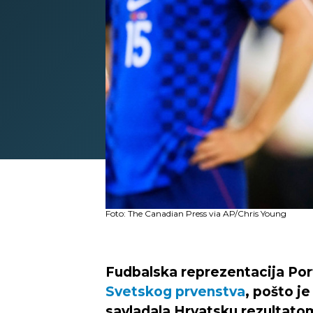
Foto: The Canadian Press via AP/Chris Young
Fudbalska reprezentacija Port
Svetskog prvenstva
, pošto j
savladala Hrvatsku rezultatom