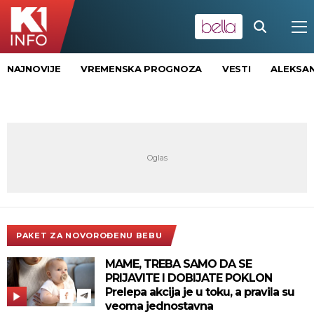
NAJNOVIJE
VREMENSKA PROGNOZA
VESTI
ALEKSAN
PAKET ZA NOVOROĐENU BEBU
MAME, TREBA SAMO DA SE
PRIJAVITE I DOBIJATE POKLON
Prelepa akcija je u toku, a pravila su
veoma jednostavna