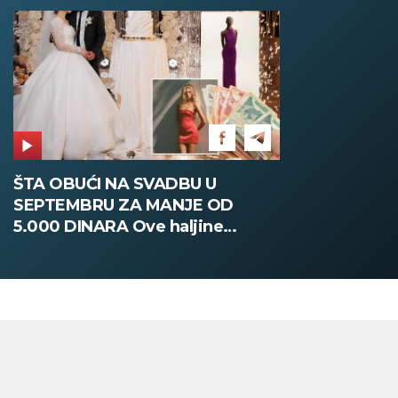
ŠTA OBUĆI NA SVADBU U
SEPTEMBRU ZA MANJE OD
5.000 DINARA Ove haljine
oduzimaju dah, a ne probijaju
budžet (FOTO)