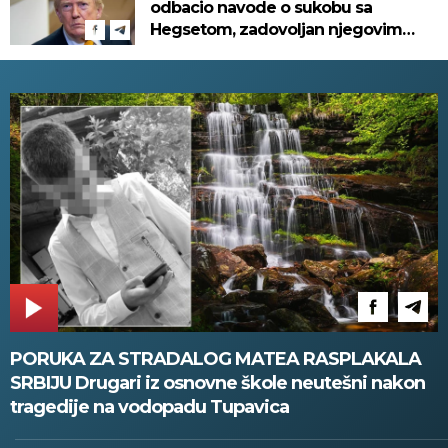
odbacio navode o sukobu sa
Hegsetom, zadovoljan njegovim
radom u Pentagonu
PORUKA ZA STRADALOG MATEA RASPLAKALA
SRBIJU Drugari iz osnovne škole neutešni nakon
tragedije na vodopadu Tupavica