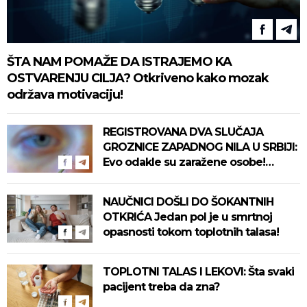
ŠTA NAM POMAŽE DA ISTRAJEMO KA
OSTVARENJU CILJA? Otkriveno kako mozak
održava motivaciju!
REGISTROVANA DVA SLUČAJA
GROZNICE ZAPADNOG NILA U SRBIJI:
Evo odakle su zaražene osobe!
Pročitajte na vreme savete "Batuta"
za zaštitu!
NAUČNICI DOŠLI DO ŠOKANTNIH
OTKRIĆA Jedan pol je u smrtnoj
opasnosti tokom toplotnih talasa!
TOPLOTNI TALAS I LEKOVI: Šta svaki
pacijent treba da zna?