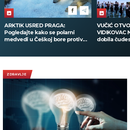
ARKTIK USRED PRAGA:
VUČIĆ OTVO
Pogledajte kako se polarni
VIDIKOVAC 
medvedi u Češkoj bore protiv
dobila čudes
tropskih vrućina! (FOTO)
atrakciju: "T
(VIDEO)
ZDRAVLJE