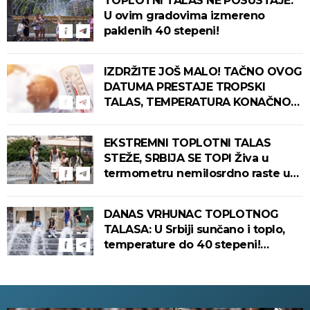
TOPLOTNI TALAS NE POSUSTAJE:
U ovim gradovima izmereno
paklenih 40 stepeni!
IZDRŽITE JOŠ MALO! TAČNO OVOG
DATUMA PRESTAJE TROPSKI
TALAS, TEMPERATURA KONAČNO
PADA! Meteorolog otkrio kada u
Srbiju stiže zahlađenje!
EKSTREMNI TOPLOTNI TALAS
STEŽE, SRBIJA SE TOPI Živa u
termometru nemilosrdno raste u
ovim gradovima
DANAS VRHUNAC TOPLOTNOG
TALASA: U Srbiji sunčano i toplo,
temperature do 40 stepeni!
Tropska noć pred nama!