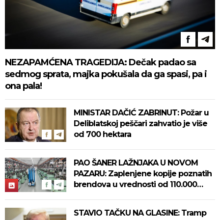
NEZAPAMĆENA TRAGEDIJA: Dečak padao sa
sedmog sprata, majka pokušala da ga spasi, pa i
ona pala!
MINISTAR DAČIĆ ZABRINUT: Požar u
Deliblatskoj peščari zahvatio je više
od 700 hektara
PAO ŠANER LAŽNJAKA U NOVOM
PAZARU: Zaplenjene kopije poznatih
brendova u vrednosti od 110.000
evra! (FOTO)
STAVIO TAČKU NA GLASINE: Tramp