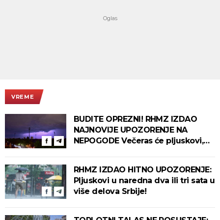
VREME
BUDITE OPREZNI! RHMZ IZDAO
NAJNOVIJE UPOZORENJE NA
NEPOGODE Večeras će pljuskovi,
grmljavina i olujni vetar pogoditi
ove delove zemlje!
RHMZ IZDAO HITNO UPOZORENJE:
Pljuskovi u naredna dva ili tri sata u
više delova Srbije!