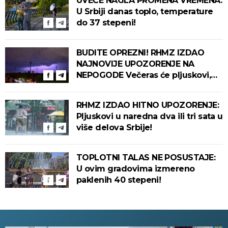
UVEČE NAGLA PROMENA VREMENA:
U Srbiji danas toplo, temperature
do 37 stepeni!
BUDITE OPREZNI! RHMZ IZDAO
NAJNOVIJE UPOZORENJE NA
NEPOGODE Večeras će pljuskovi,
grmljavina i olujni vetar pogoditi
ove delove zemlje!
RHMZ IZDAO HITNO UPOZORENJE:
Pljuskovi u naredna dva ili tri sata u
više delova Srbije!
TOPLOTNI TALAS NE POSUSTAJE:
U ovim gradovima izmereno
paklenih 40 stepeni!