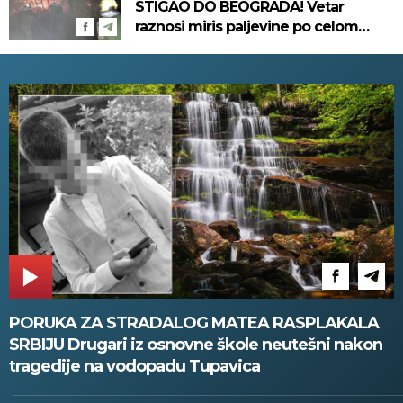
STIGAO DO BEOGRADA! Vetar
raznosi miris paljevine po celom
gradu, ne može da se diše! (VIDEO)
PORUKA ZA STRADALOG MATEA RASPLAKALA
SRBIJU Drugari iz osnovne škole neutešni nakon
tragedije na vodopadu Tupavica