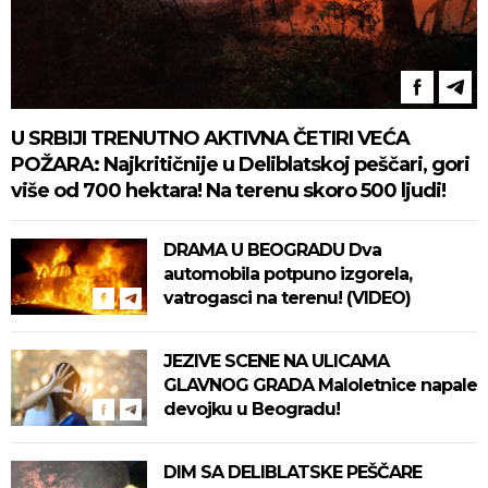
U SRBIJI TRENUTNO AKTIVNA ČETIRI VEĆA
POŽARA: Najkritičnije u Deliblatskoj peščari, gori
više od 700 hektara! Na terenu skoro 500 ljudi!
DRAMA U BEOGRADU Dva
automobila potpuno izgorela,
vatrogasci na terenu! (VIDEO)
JEZIVE SCENE NA ULICAMA
GLAVNOG GRADA Maloletnice napale
devojku u Beogradu!
DIM SA DELIBLATSKE PEŠČARE