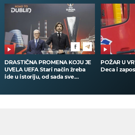
POŽAR U VRTIĆU NA VOŽDOVCU
SINIŠA MA
Deca i zaposleni evakuisani
DOBIO NAJ
PATIKA Evo
su posebne