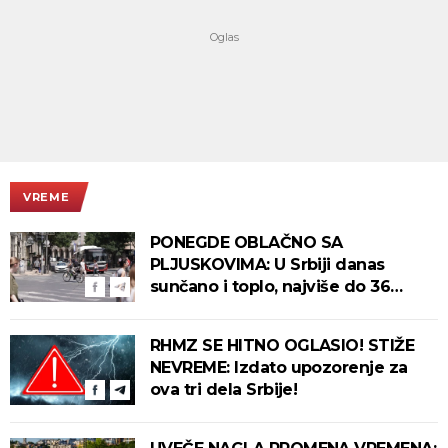
VREME
PONEGDE OBLAČNO SA
PLJUSKOVIMA: U Srbiji danas
sunčano i toplo, najviše do 36
stepeni!
RHMZ SE HITNO OGLASIO! STIŽE
NEVREME: Izdato upozorenje za
ova tri dela Srbije!