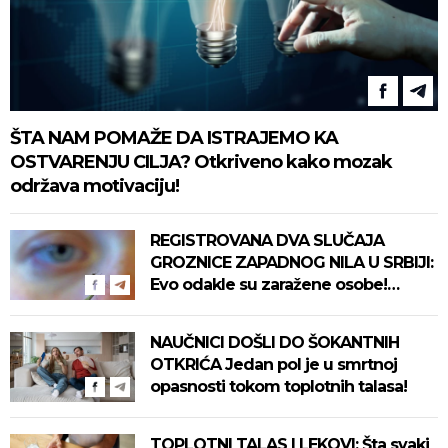
ŠTA NAM POMAŽE DA ISTRAJEMO KA
OSTVARENJU CILJA? Otkriveno kako mozak
održava motivaciju!
REGISTROVANA DVA SLUČAJA
GROZNICE ZAPADNOG NILA U SRBIJI:
Evo odakle su zaražene osobe!
Pročitajte na vreme savete "Batuta"
za zaštitu!
NAUČNICI DOŠLI DO ŠOKANTNIH
OTKRIĆA Jedan pol je u smrtnoj
opasnosti tokom toplotnih talasa!
TOPLOTNI TALAS I LEKOVI: Šta svaki