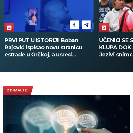
UČENICI SE SAKRILI ISPOD
PUCNJAVA
KLUPA DOK JE VRŠNJAK PUCAO:
MRTVIH Uč
Jezivi snimci iz škole na Tajlandu
samoubist
(UZNEMIRUJUĆE)
Tajlanda 
ZDRAVLJE