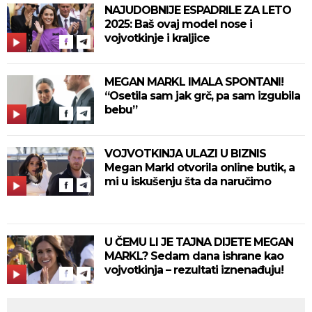
NAJUDOBNIJE ESPADRILE ZA LETO
2025: Baš ovaj model nose i
vojvotkinje i kraljice
MEGAN MARKL IMALA SPONTANI!
“Osetila sam jak grč, pa sam izgubila
bebu”
VOJVOTKINJA ULAZI U BIZNIS
Megan Markl otvorila online butik, a
mi u iskušenju šta da naručimo
U ČEMU LI JE TAJNA DIJETE MEGAN
MARKL? Sedam dana ishrane kao
vojvotkinja – rezultati iznenađuju!