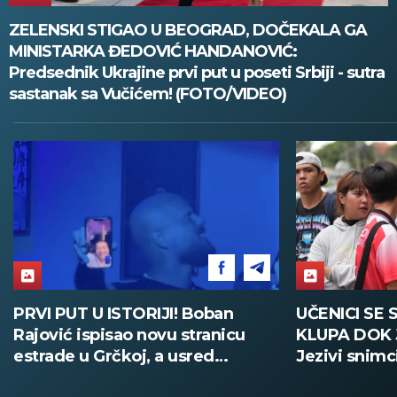
ZELENSKI STIGAO U BEOGRAD, DOČEKALA GA
MINISTARKA ĐEDOVIĆ HANDANOVIĆ:
Predsednik Ukrajine prvi put u poseti Srbiji - sutra
sastanak sa Vučićem! (FOTO/VIDEO)
PRVI PUT U ISTORIJI! Boban
UČENICI SE 
Rajović ispisao novu stranicu
KLUPA DOK 
estrade u Grčkoj, a usred
Jezivi snimc
nastupa pozvao Acu Pejovića!
(UZNEMIRUJ