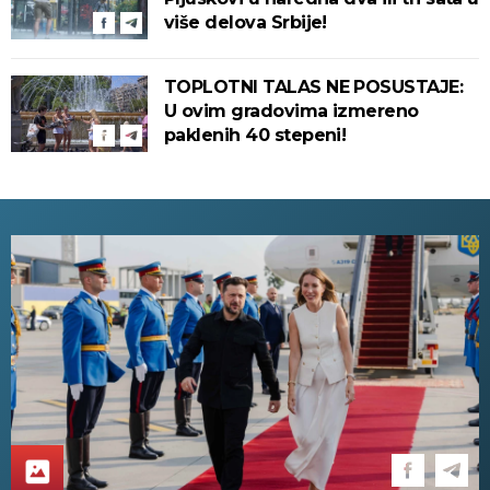
više delova Srbije!
TOPLOTNI TALAS NE POSUSTAJE:
U ovim gradovima izmereno
paklenih 40 stepeni!