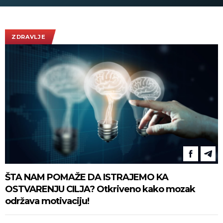
(VIDEO)
ZDRAVLJE
ŠTA NAM POMAŽE DA ISTRAJEMO KA
OSTVARENJU CILJA? Otkriveno kako mozak
održava motivaciju!