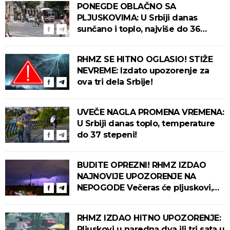
PONEGDE OBLAČNO SA
PLJUSKOVIMA: U Srbiji danas
sunčano i toplo, najviše do 36
stepeni!
RHMZ SE HITNO OGLASIO! STIŽE
NEVREME: Izdato upozorenje za
ova tri dela Srbije!
UVEČE NAGLA PROMENA VREMENA:
U Srbiji danas toplo, temperature
do 37 stepeni!
BUDITE OPREZNI! RHMZ IZDAO
NAJNOVIJE UPOZORENJE NA
NEPOGODE Večeras će pljuskovi,
grmljavina i olujni vetar pogoditi
ove delove zemlje!
RHMZ IZDAO HITNO UPOZORENJE:
Pljuskovi u naredna dva ili tri sata u