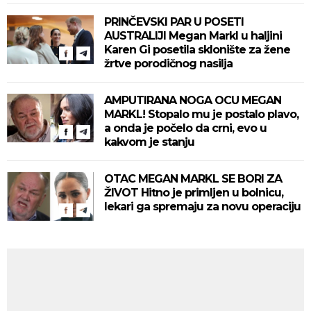
PRINČEVSKI PAR U POSETI
AUSTRALIJI Megan Markl u haljini
Karen Gi posetila sklonište za žene
žrtve porodičnog nasilja
AMPUTIRANA NOGA OCU MEGAN
MARKL! Stopalo mu je postalo plavo,
a onda je počelo da crni, evo u
kakvom je stanju
OTAC MEGAN MARKL SE BORI ZA
ŽIVOT Hitno je primljen u bolnicu,
lekari ga spremaju za novu operaciju