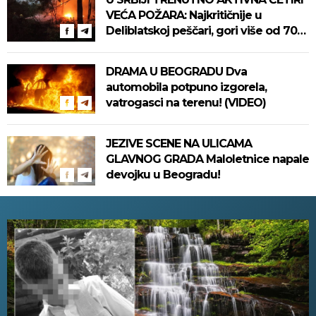
VEĆA POŽARA: Najkritičnije u
Deliblatskoj peščari, gori više od 700
hektara! Na terenu skoro 500 ljudi!
DRAMA U BEOGRADU Dva
automobila potpuno izgorela,
vatrogasci na terenu! (VIDEO)
JEZIVE SCENE NA ULICAMA
GLAVNOG GRADA Maloletnice napale
devojku u Beogradu!