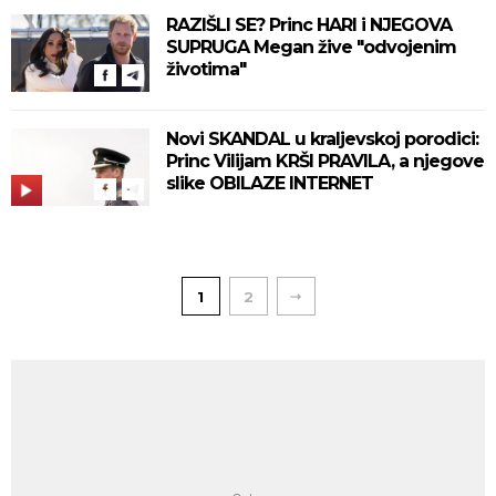
RAZIŠLI SE? Princ HARI i NJEGOVA
SUPRUGA Megan žive "odvojenim
životima"
Novi SKANDAL u kraljevskoj porodici:
Princ Vilijam KRŠI PRAVILA, a njegove
slike OBILAZE INTERNET
1
2