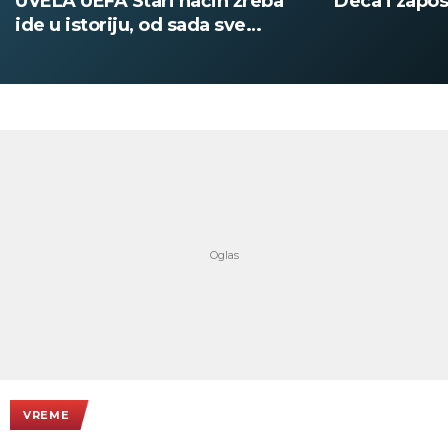
UVELA UEFA Stari način žreba
Deca i zapos
ide u istoriju, od sada sve
digitalno
VREME