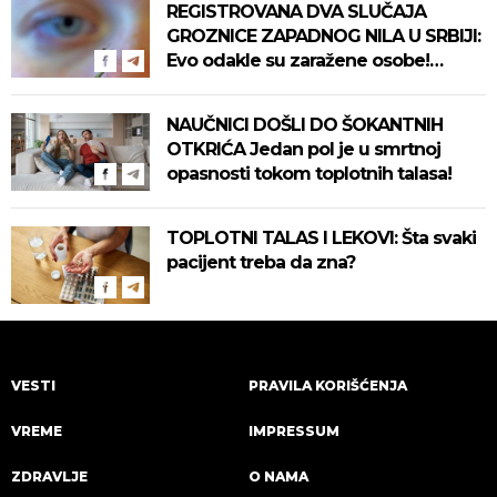
REGISTROVANA DVA SLUČAJA
GROZNICE ZAPADNOG NILA U SRBIJI:
Evo odakle su zaražene osobe!
Pročitajte na vreme savete "Batuta"
za zaštitu!
NAUČNICI DOŠLI DO ŠOKANTNIH
OTKRIĆA Jedan pol je u smrtnoj
opasnosti tokom toplotnih talasa!
TOPLOTNI TALAS I LEKOVI: Šta svaki
pacijent treba da zna?
VESTI
PRAVILA KORIŠĆENJA
VREME
IMPRESSUM
ZDRAVLJE
O NAMA