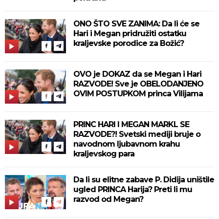
ONO ŠTO SVE ZANIMA: Da li će se
Hari i Megan pridružiti ostatku
kraljevske porodice za Božić?
OVO je DOKAZ da se Megan i Hari
RAZVODE! Sve je OBELODANJENO
OVIM POSTUPKOM princa Vilijama
PRINC HARI I MEGAN MARKL SE
RAZVODE?! Svetski mediji bruje o
navodnom ljubavnom krahu
kraljevskog para
Da li su elitne zabave P. Didija uništile
ugled PRINCA Harija? Preti li mu
razvod od Megan?