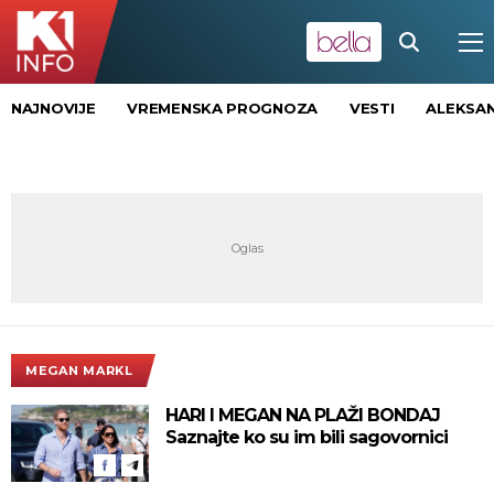
NAJNOVIJE
VREMENSKA PROGNOZA
VESTI
ALEKSAN
MEGAN MARKL
HARI I MEGAN NA PLAŽI BONDAJ
Saznajte ko su im bili sagovornici