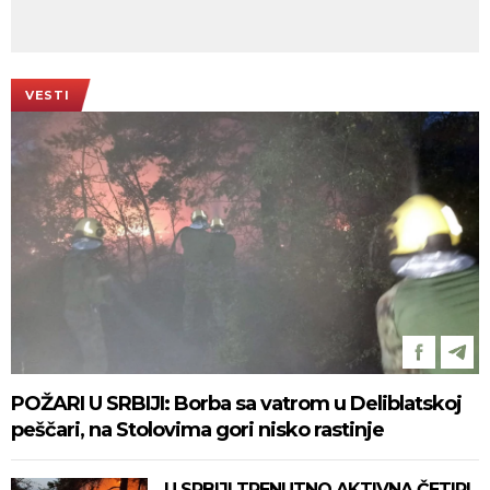
VESTI
POŽARI U SRBIJI: Borba sa vatrom u Deliblatskoj
peščari, na Stolovima gori nisko rastinje
U SRBIJI TRENUTNO AKTIVNA ČETIRI