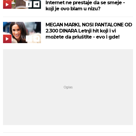
Internet ne prestaje da se smeje -
koji je ovo blam u nizu?
MEGAN MARKL NOSI PANTALONE OD
2.300 DINARA Letnji hit koji i vi
možete da priuštite - evo i gde!