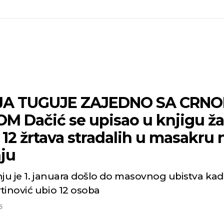
JA TUGUJE ZAJEDNO SA CRN
M Dačić se upisao u knjigu ža
12 žrtava stradalih u masakru 
nju
nju je 1. januara došlo do masovnog ubistva kad
tinović ubio 12 osoba
5