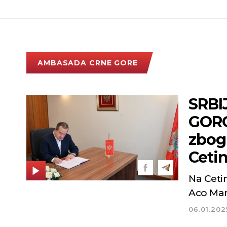
AMBASADA CRNE GORE
SRBI
GORO
zbog 
Ceti
Na Ceti
Aco Mar
06.01.202