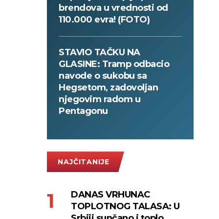
brendova u vrednosti od
110.000 evra! (FOTO)
STAVIO TAČKU NA
GLASINE: Tramp odbacio
navode o sukobu sa
Hegsetom, zadovoljan
njegovim radom u
Pentagonu
NAJČITANIJE
DANAS VRHUNAC
TOPLOTNOG TALASA: U
Srbiji sunčano i toplo,