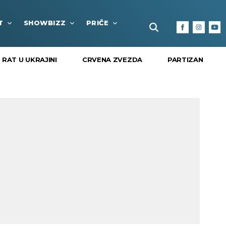
T
SHOWBIZZ
PRIČE
FUN BOX
KULTURA I
RAT U UKRAJINI
CRVENA ZVEZDA
PARTIZAN