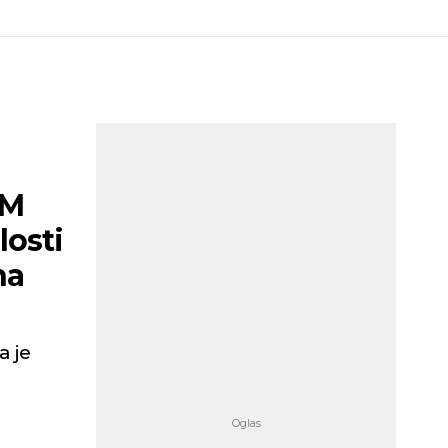
OM
losti
na
a je