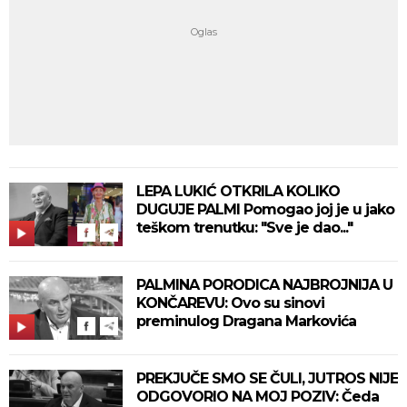
LEPA LUKIĆ OTKRILA KOLIKO
DUGUJE PALMI Pomogao joj je u jako
teškom trenutku: "Sve je dao..."
PALMINA PORODICA NAJBROJNIJA U
KONČAREVU: Ovo su sinovi
preminulog Dragana Markovića
PREKJUČE SMO SE ČULI, JUTROS NIJE
ODGOVORIO NA MOJ POZIV: Čeda