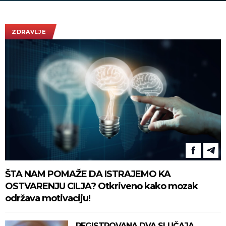
ZDRAVLJE
ŠTA NAM POMAŽE DA ISTRAJEMO KA
OSTVARENJU CILJA? Otkriveno kako mozak
održava motivaciju!
REGISTROVANA DVA SLUČAJA