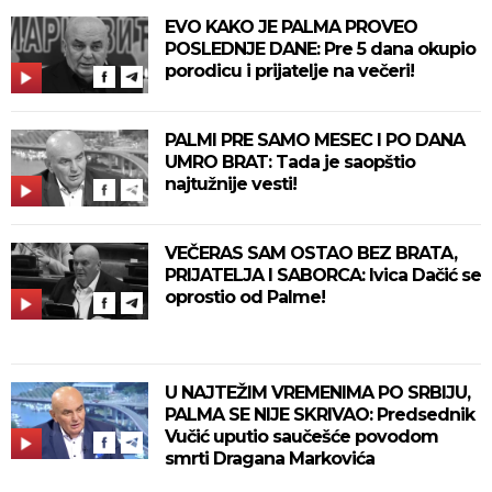
EVO KAKO JE PALMA PROVEO
POSLEDNJE DANE: Pre 5 dana okupio
porodicu i prijatelje na večeri!
PALMI PRE SAMO MESEC I PO DANA
UMRO BRAT: Tada je saopštio
najtužnije vesti!
VEČERAS SAM OSTAO BEZ BRATA,
PRIJATELJA I SABORCA: Ivica Dačić se
oprostio od Palme!
U NAJTEŽIM VREMENIMA PO SRBIJU,
PALMA SE NIJE SKRIVAO: Predsednik
Vučić uputio saučešće povodom
smrti Dragana Markovića