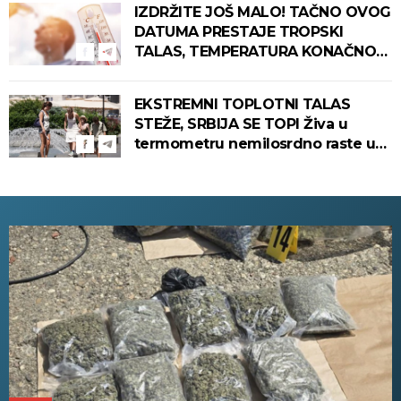
IZDRŽITE JOŠ MALO! TAČNO OVOG
DATUMA PRESTAJE TROPSKI
TALAS, TEMPERATURA KONAČNO
PADA! Meteorolog otkrio kada u
Srbiju stiže zahlađenje!
EKSTREMNI TOPLOTNI TALAS
STEŽE, SRBIJA SE TOPI Živa u
termometru nemilosrdno raste u
ovim gradovima