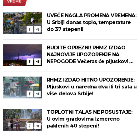
VREME
UVEČE NAGLA PROMENA VREMENA:
U Srbiji danas toplo, temperature
do 37 stepeni!
BUDITE OPREZNI! RHMZ IZDAO
NAJNOVIJE UPOZORENJE NA
NEPOGODE Večeras će pljuskovi,
grmljavina i olujni vetar pogoditi
ove delove zemlje!
RHMZ IZDAO HITNO UPOZORENJE:
Pljuskovi u naredna dva ili tri sata u
više delova Srbije!
TOPLOTNI TALAS NE POSUSTAJE:
U ovim gradovima izmereno
paklenih 40 stepeni!