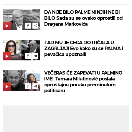
DA NIJE BILO PALME NI NJIH NE BI
BILO Sada su se ovako oprostili od
Dragana Markovića
TAD MU JE CECA DOTRČALA U
ZAGRLJAJ! Evo kako su se PALMA i
pevačica upoznali!
VEČERAS ĆE ZAPEVATI U PALMINO
IME! Tamara Milutinović poslala
oproštajnu poruku preminulom
političaru