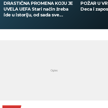
POŽAR U VRTIĆU NA VOŽDOVCU
SINIŠA MAL
Deca i zaposleni evakuisani
DOBIO NAJN
PATIKA Evo k
su posebne 