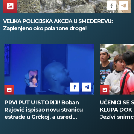
VELIKA POLICIJSKA AKCIJA U SMEDEREVU:
Zaplenjeno oko pola tone droge!
UČENICI SE SAKRILI ISPOD
PUCNJAVA U
KLUPA DOK JE VRŠNJAK PUCAO:
MRTVIH Učen
Jezivi snimci iz škole na Tajlandu
samoubistvo
(UZNEMIRUJUĆE)
Tajlanda (F