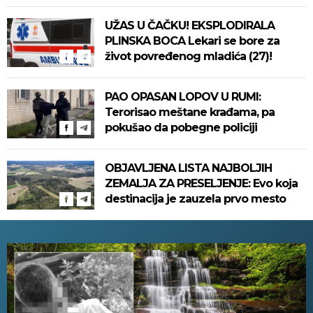
UŽAS U ČAČKU! EKSPLODIRALA
PLINSKA BOCA Lekari se bore za
život povređenog mladića (27)!
PAO OPASAN LOPOV U RUMI:
Terorisao meštane krađama, pa
pokušao da pobegne policiji
OBJAVLJENA LISTA NAJBOLJIH
ZEMALJA ZA PRESELJENJE: Evo koja
destinacija je zauzela prvo mesto