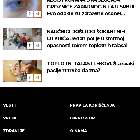
GROZNICE ZAPADNOG NILA U SRBIJI:
Evo odakle su zaražene osobe!
Pročitajte na vreme savete "Batuta"
za zaštitu!
NAUČNICI DOŠLI DO ŠOKANTNIH
OTKRIĆA Jedan pol je u smrtnoj
opasnosti tokom toplotnih talasa!
TOPLOTNI TALAS I LEKOVI: Šta svaki
pacijent treba da zna?
VESTI
PRAVILA KORIŠĆENJA
VREME
IMPRESSUM
ZDRAVLJE
O NAMA