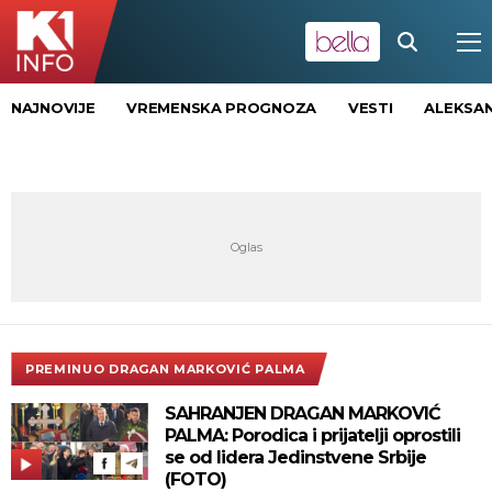
NAJNOVIJE
VREMENSKA PROGNOZA
VESTI
ALEKSAN
PREMINUO DRAGAN MARKOVIĆ PALMA
SAHRANJEN DRAGAN MARKOVIĆ
PALMA: Porodica i prijatelji oprostili
se od lidera Jedinstvene Srbije
(FOTO)