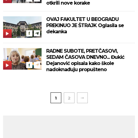
otkrili nove korake
OVAJ FAKULTET U BEOGRADU
PREKINUO JE ŠTRAJK Oglasila se
dekanka
RADNE SUBOTE, PRETČASOVI,
SEDAM ČASOVA DNEVNO... Đukić
Dejanović opisala kako škole
nadoknađuju propušteno
1
2