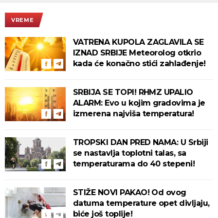
VREME
VATRENA KUPOLA ZAGLAVILA SE
IZNAD SRBIJE Meteorolog otkrio
kada će konačno stići zahlađenje!
SRBIJA SE TOPI! RHMZ UPALIO
ALARM: Evo u kojim gradovima je
izmerena najviša temperatura!
TROPSKI DAN PRED NAMA: U Srbiji
se nastavlja toplotni talas, sa
temperaturama do 40 stepeni!
STIŽE NOVI PAKAO! Od ovog
datuma temperature opet divljaju,
biće još toplije!