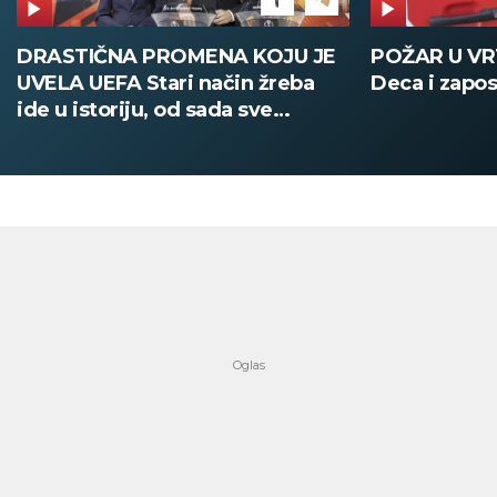
DRASTIČNA PROMENA KOJU JE
POŽAR U V
UVELA UEFA Stari način žreba
Deca i zapos
ide u istoriju, od sada sve
digitalno