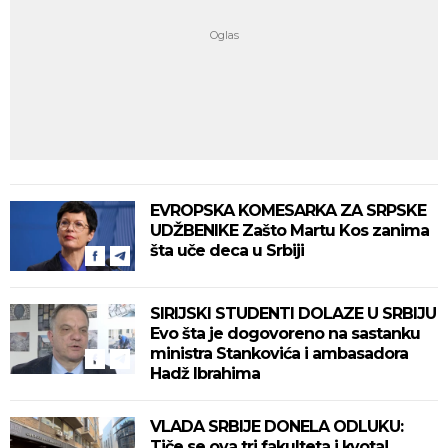
EVROPSKA KOMESARKA ZA SRPSKE
UDŽBENIKE Zašto Martu Kos zanima
šta uče deca u Srbiji
SIRIJSKI STUDENTI DOLAZE U SRBIJU
Evo šta je dogovoreno na sastanku
ministra Stankovića i ambasadora
Hadž Ibrahima
VLADA SRBIJE DONELA ODLUKU:
Tiče se ova tri fakulteta i kvota!