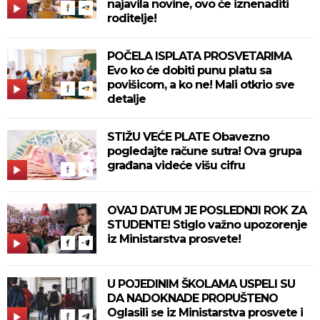
najavila novine, ovo će iznenaditi
roditelje!
POČELA ISPLATA PROSVETARIMA
Evo ko će dobiti punu platu sa
povišicom, a ko ne! Mali otkrio sve
detalje
STIŽU VEĆE PLATE Obavezno
pogledajte račune sutra! Ova grupa
građana videće višu cifru
OVAJ DATUM JE POSLEDNJI ROK ZA
STUDENTE! Stiglo važno upozorenje
iz Ministarstva prosvete!
U POJEDINIM ŠKOLAMA USPELI SU
DA NADOKNADE PROPUŠTENO
Oglasili se iz Ministarstva prosvete i