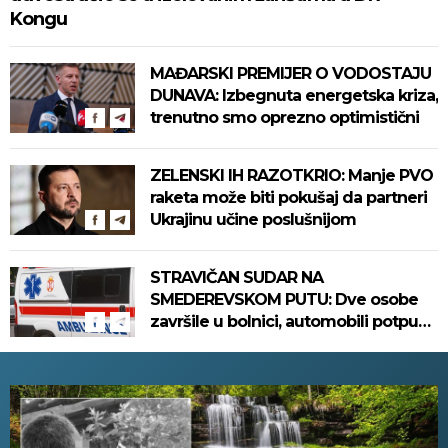
Kongu
MAĐARSKI PREMIJER O VODOSTAJU
DUNAVA: Izbegnuta energetska kriza,
trenutno smo oprezno optimistični
ZELENSKI IH RAZOTKRIO: Manje PVO
raketa može biti pokušaj da partneri
Ukrajinu učine poslušnijom
STRAVIČAN SUDAR NA
SMEDEREVSKOM PUTU: Dve osobe
završile u bolnici, automobili potpuno
uništeni!