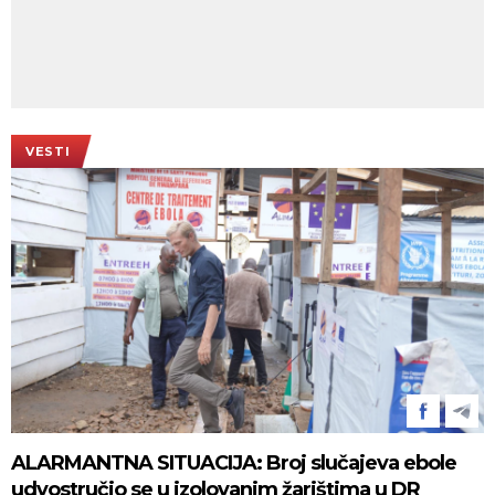
VESTI
ALARMANTNA SITUACIJA: Broj slučajeva ebole
udvostručio se u izolovanim žarištima u DR