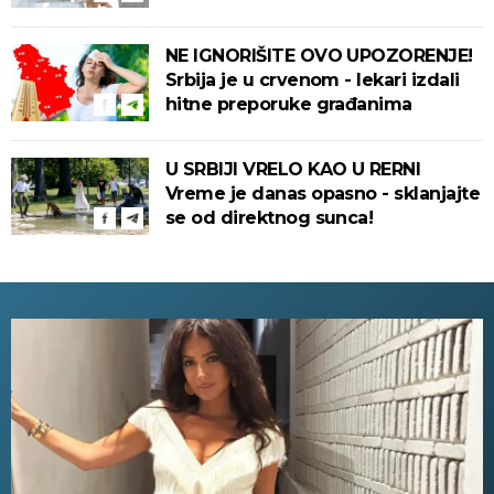
NE IGNORIŠITE OVO UPOZORENJE!
Srbija je u crvenom - lekari izdali
hitne preporuke građanima
U SRBIJI VRELO KAO U RERNI
Vreme je danas opasno - sklanjajte
se od direktnog sunca!