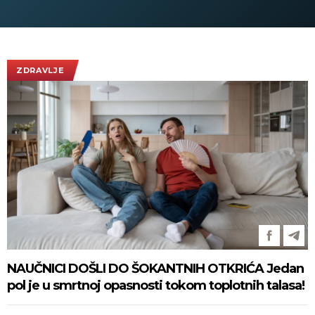
ispratilo Kajzera Franca uz
bezbednosti
ovacije - pogledajte slike koje
obilaze planetu
ZDRAVLJE
NAUČNICI DOŠLI DO ŠOKANTNIH OTKRIĆA Jedan
pol je u smrtnoj opasnosti tokom toplotnih talasa!