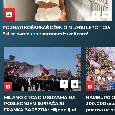
POZNATI KOŠARKAŠ OŽENIO MLAĐU LEPOTICU:
Svi se okreću za zanosnom Hrvaticom!
MILANO GRCAO U SUZAMA NA
HAMBURG O
POSLEDNJEM ISPRAĆAJU
300.000 uče
FRANKA BAREZIJA: Hiljade ljudi
ponosa uz n