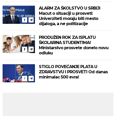
ALARM ZA ŠKOLSTVO U SRBIJI
Macut o situaciji u prosveti:
Univerziteti moraju biti mesto
dijaloga, a ne politizacije
PRODUŽEN ROK ZA ISPLATU
ŠKOLARINA STUDENTIMA!
Ministarstvo prosvete donelo novu
odluku
STIGLO POVEĆANJE PLATA U
ZDRAVSTVU I PROSVETI Od danas
minimalac 500 evra!