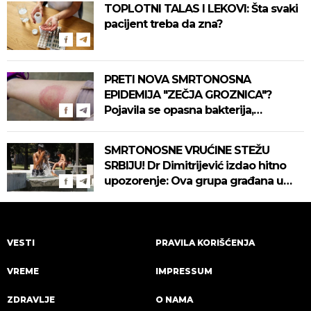
TOPLOTNI TALAS I LEKOVI: Šta svaki
pacijent treba da zna?
PRETI NOVA SMRTONOSNA
EPIDEMIJA "ZEČJA GROZNICA"?
Pojavila se opasna bakterija,
pogledajte kako se prenosi
SMRTONOSNE VRUĆINE STEŽU
SRBIJU! Dr Dimitrijević izdao hitno
upozorenje: Ova grupa građana u
najvećoj opasnosti! (VIDEO)
VESTI
PRAVILA KORIŠĆENJA
VREME
IMPRESSUM
ZDRAVLJE
O NAMA