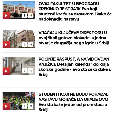
OVAJ FAKULTET U BEOGRADU
PREKINUO JE ŠTRAJK Evo koji
studenti kreću sa nastavom i kako će
nadoknaditi nastavu
VRAĆAJU KLJUČEVE DIREKTORU U
ovoj školi gotove blokade, a jedna
stvar je drugačija nego igde u Srbiji
POČINJE RASPUST, A NA VIDOVDAN
KNJIŽICE Detaljan kalendar do kraja
školske godine - evo šta čeka đake u
Srbiji
STUDENTI KOJI NE BUDU POHAĐALI
NASTAVU MORAĆE DA URADE OVO
Evo šta kaže jedan od prorektora u
Srbiji