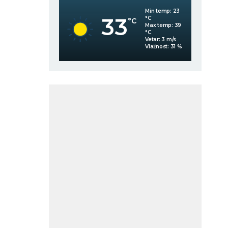
Min temp:
23
Min temp:
23
33
°C
°C
C
°C
Max temp:
39
Max temp:
39
°C
°C
Vetar:
3
m/s
Vetar:
3
m/s
Vlažnost:
47
%
Vlažnost:
31
%