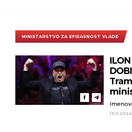
MINISTARSTVO ZA EFIKASNOST VLADE
ILON
DOBI
Tram
mini
Imenovan
13.11.2024