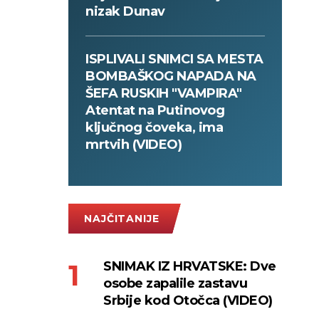
nizak Dunav
ISPLIVALI SNIMCI SA MESTA
BOMBAŠKOG NAPADA NA
ŠEFA RUSKIH "VAMPIRA"
Atentat na Putinovog
ključnog čoveka, ima
mrtvih (VIDEO)
NAJČITANIJE
SNIMAK IZ HRVATSKE: Dve
osobe zapalile zastavu
Srbije kod Otočca (VIDEO)