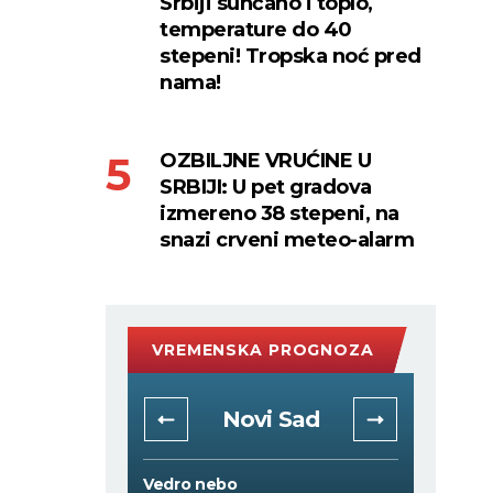
Srbiji sunčano i toplo,
temperature do 40
stepeni! Tropska noć pred
nama!
OZBILJNE VRUĆINE U
SRBIJI: U pet gradova
izmereno 38 stepeni, na
snazi crveni meteo-alarm
VREMENSKA PROGNOZA
rad
Novi Sad
Vedro nebo
Vedro 