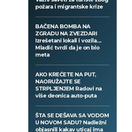
požara i migrantske krize
BAČENA BOMBA NA
ZGRADU NA ZVEZDARI
Izrešetani lokali i vozila...
Mladić tvrdi da je on bio
meta
AKO KREĆETE NA PUT,
NAORUŽAJTE SE
STRPLJENJEM Radovi na
više deonica auto-puta
ŠTA SE DEŠAVA SA VODOM
U NOVOM SADU? Nadležni
objasnili kakav uticaj ima