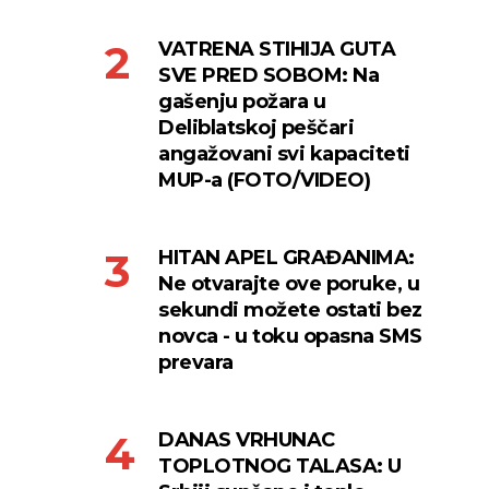
VATRENA STIHIJA GUTA
SVE PRED SOBOM: Na
gašenju požara u
Deliblatskoj peščari
angažovani svi kapaciteti
MUP-a (FOTO/VIDEO)
HITAN APEL GRAĐANIMA:
Ne otvarajte ove poruke, u
sekundi možete ostati bez
novca - u toku opasna SMS
prevara
DANAS VRHUNAC
TOPLOTNOG TALASA: U