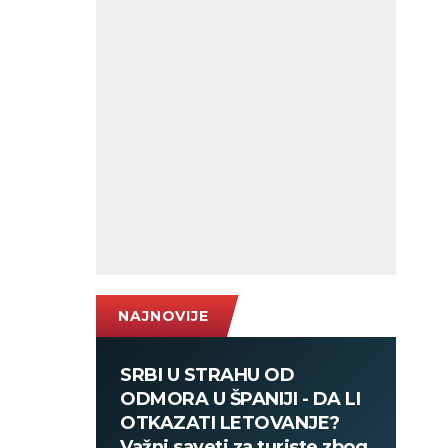
NAJNOVIJE
SRBI U STRAHU OD
ODMORA U ŠPANIJI - DA LI
OTKAZATI LETOVANJE?
Važni saveti za turiste zbog