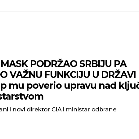
 MASK PODRŽAO SRBIJU PA
O VAŽNU FUNKCIJU U DRŽAVI
p mu poverio upravu nad klj
starstvom
i i novi direktor CIA i ministar odbrane