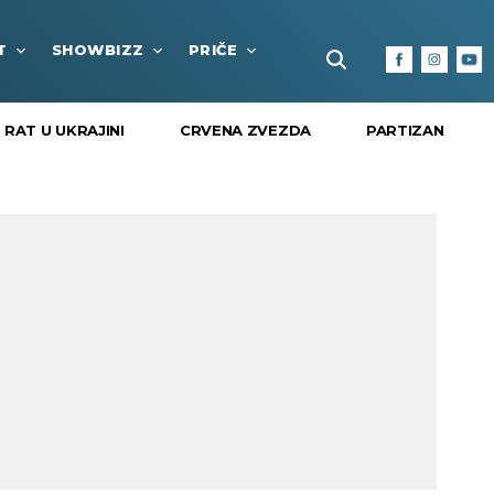
T
SHOWBIZZ
PRIČE
FUN BOX
KULTURA I
RAT U UKRAJINI
CRVENA ZVEZDA
PARTIZAN