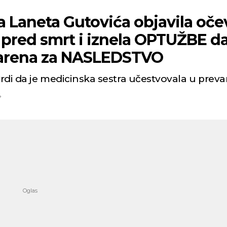
a Laneta Gutovića objavila oče
 pred smrt i iznela OPTUŽBE da
arena za NASLEDSTVO
vrdi da je medicinska sestra učestvovala u prevar
4