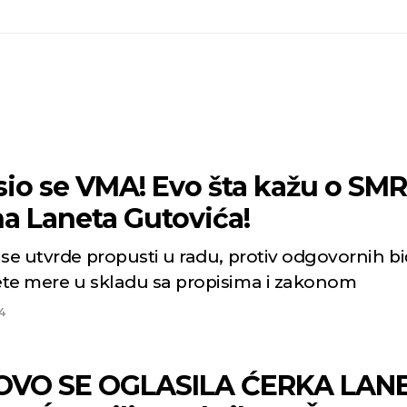
sio se VMA! Evo šta kažu o SMR
na Laneta Gutovića!
 se utvrde propusti u radu, protiv odgovornih b
te mere u skladu sa propisima i zakonom
4
VO SE OGLASILA ĆERKA LAN