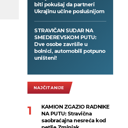
biti pokušaj da partneri
Ukrajinu učine poslušnijom
STRAVIČAN SUDAR NA
SMEDEREVSKOM PUTU:
Dve osobe završile u
bolnici, automobili potpuno
uništeni!
NAJČITANIJE
KAMION ZGAZIO RADNIKE
NA PUTU: Stravična
saobraćajna nesreća kod
petlje Zminjak