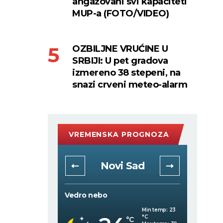
angažovani svi kapaciteti
MUP-a (FOTO/VIDEO)
OZBILJNE VRUĆINE U
SRBIJI: U pet gradova
izmereno 38 stepeni, na
snazi crveni meteo-alarm
VREMENSKA PROGNOZA
rad
Novi Sad
Vedro nebo
Vedro 
Min temp:
22
Min temp:
23
°C
°C
°C
°C