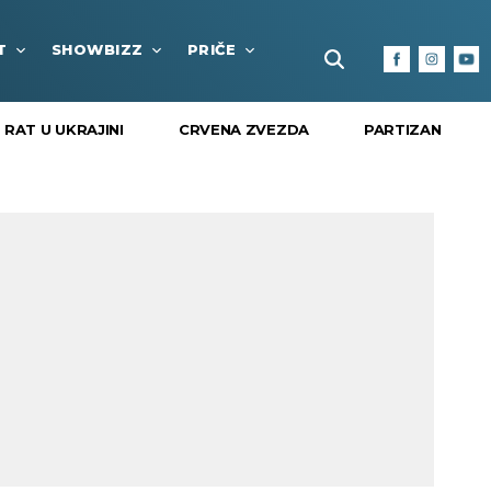
T
SHOWBIZZ
PRIČE
FUN BOX
KULTURA I
RAT U UKRAJINI
CRVENA ZVEZDA
PARTIZAN