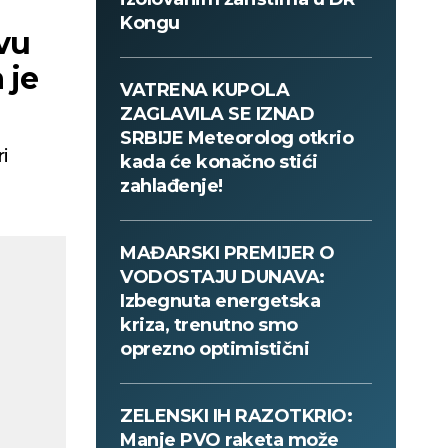
Kongu
vu
 je
VATRENA KUPOLA
ZAGLAVILA SE IZNAD
SRBIJE Meteorolog otkrio
i
kada će konačno stići
zahlađenje!
MAĐARSKI PREMIJER O
VODOSTAJU DUNAVA:
Izbegnuta energetska
kriza, trenutno smo
oprezno optimistični
ZELENSKI IH RAZOTKRIO:
Manje PVO raketa može