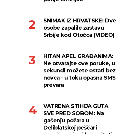
SNIMAK IZ HRVATSKE: Dve
osobe zapalile zastavu
Srbije kod Otočca (VIDEO)
HITAN APEL GRAĐANIMA:
Ne otvarajte ove poruke, u
sekundi možete ostati bez
novca - u toku opasna SMS
prevara
VATRENA STIHIJA GUTA
SVE PRED SOBOM: Na
gašenju požara u
Deliblatskoj peščari