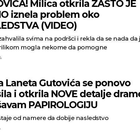
VIĆA! Milica otkrila ZAŠTO JE
O iznela problem oko
EDSTVA (VIDEO)
ahvalila svima na podršci i rekla da se nada da j
rilikom mogla nekome da pomogne
4
a Laneta Gutovića se ponovo
ila i otkrila NOVE detalje dram
šavam PAPIROLOGIJU
taje od namere da dobije nasledstvo
4