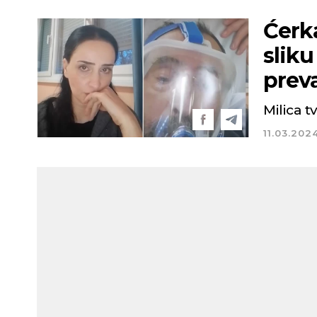
Ćerk
sliku
prev
Milica t
11.03.202