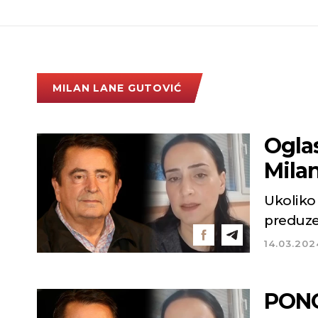
MILAN LANE GUTOVIĆ
Ogla
Mila
Ukoliko
preduze
14.03.202
PONO