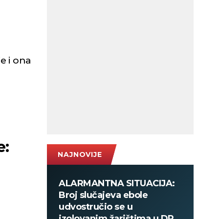
e i ona
e:
NAJNOVIJE
ALARMANTNA SITUACIJA:
Broj slučajeva ebole
udvostručio se u
izolovanim žarištima u DR