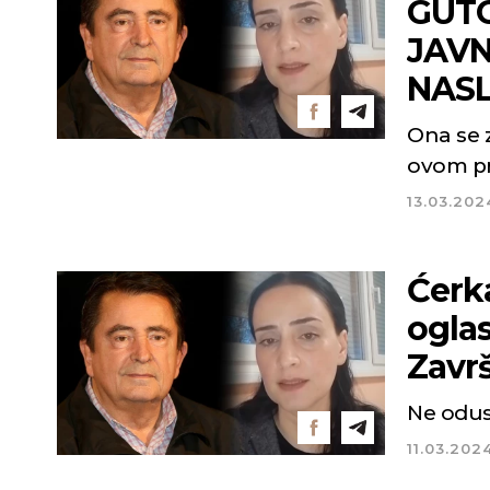
GUTO
JAVN
NASL
Ona se z
ovom p
13.03.202
Ćerk
oglas
Zavr
Ne odus
11.03.202