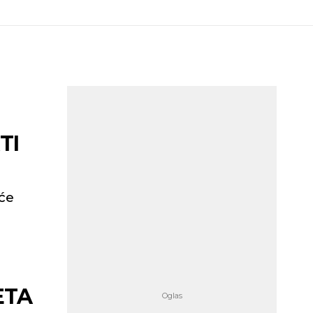
TI
iće
ETA