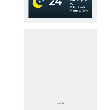
24
Max temp:
39
Max temp:
39
°C
°C
Vetar:
3
m/s
Vetar:
2
m/s
Vlažnost:
61
%
Vlažnost:
39
%