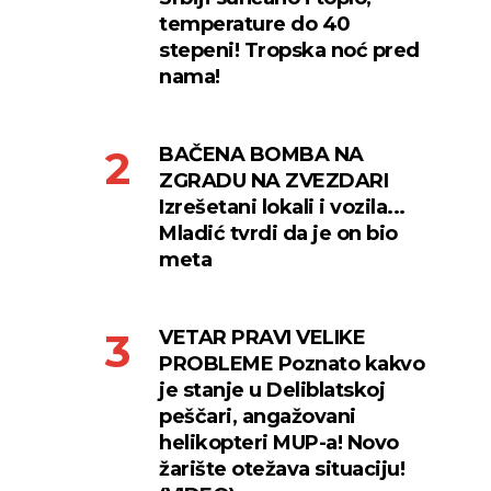
temperature do 40
stepeni! Tropska noć pred
nama!
BAČENA BOMBA NA
ZGRADU NA ZVEZDARI
Izrešetani lokali i vozila...
Mladić tvrdi da je on bio
meta
VETAR PRAVI VELIKE
PROBLEME Poznato kakvo
je stanje u Deliblatskoj
peščari, angažovani
helikopteri MUP-a! Novo
žarište otežava situaciju!