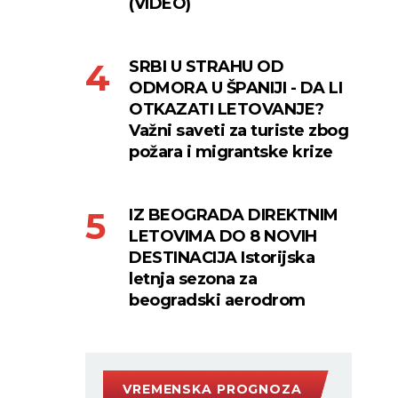
(VIDEO)
SRBI U STRAHU OD
ODMORA U ŠPANIJI - DA LI
OTKAZATI LETOVANJE?
Važni saveti za turiste zbog
požara i migrantske krize
IZ BEOGRADA DIREKTNIM
LETOVIMA DO 8 NOVIH
DESTINACIJA Istorijska
letnja sezona za
beogradski aerodrom
VREMENSKA PROGNOZA