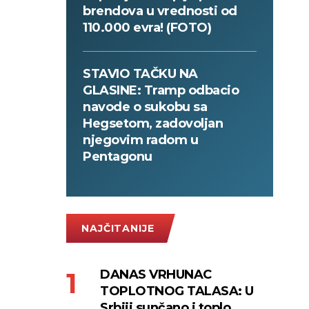
brendova u vrednosti od
110.000 evra! (FOTO)
STAVIO TAČKU NA
GLASINE: Tramp odbacio
navode o sukobu sa
Hegsetom, zadovoljan
njegovim radom u
Pentagonu
NAJČITANIJE
DANAS VRHUNAC
TOPLOTNOG TALASA: U
Srbiji sunčano i toplo,