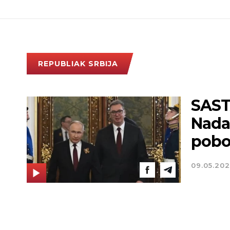
REPUBLIAK SRBIJA
SAST
Nada
pobo
09.05.202