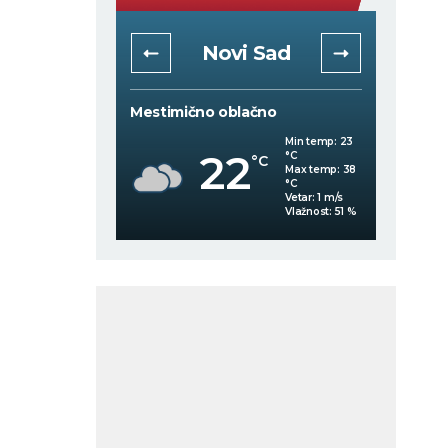
rad
Novi Sad
čno
Mestimično oblačno
Vedro 
Min temp:
24
Min temp:
23
22
°C
°C
C
°C
Max temp:
37
Max temp:
38
°C
°C
Vetar:
3
m/s
Vetar:
1
m/s
Vlažnost:
73
%
Vlažnost:
51
%