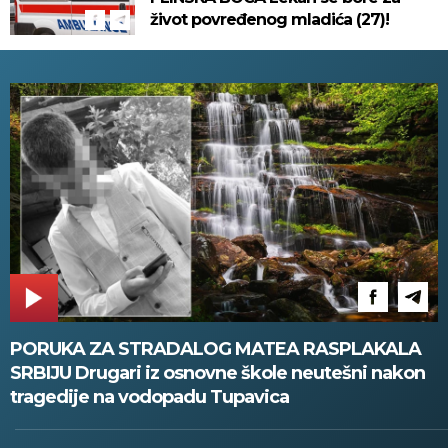
život povređenog mladića (27)!
PORUKA ZA STRADALOG MATEA RASPLAKALA
SRBIJU Drugari iz osnovne škole neutešni nakon
tragedije na vodopadu Tupavica