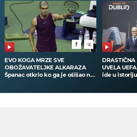
DRASTIČNA PROMENA KOJU JE
POŽAR U V
UVELA UEFA Stari način žreba
Deca i zapos
ide u istoriju, od sada sve
digitalno