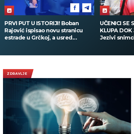
UČENICI SE SAKRILI ISPOD
PUCNJAVA U
KLUPA DOK JE VRŠNJAK PUCAO:
MRTVIH Učen
Jezivi snimci iz škole na Tajlandu
samoubistvo
(UZNEMIRUJUĆE)
Tajlanda (F
ZDRAVLJE