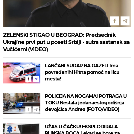
ZELENSKI STIGAO U BEOGRAD: Predsednik
Ukrajine prvi put u poseti Srbiji - sutra sastanak sa
Vučićem! (VIDEO)
LANČANI SUDAR NA GAZELI Ima
povređenih! Hitna pomoć na licu
mesta!
POLICIJA NA NOGAMA! POTRAGA U
TOKU Nestala jedanaestogodišnja
devojčica Andrea (FOTO/VIDEO)
UŽAS U ČAČKU! EKSPLODIRALA
PLINSKA BOCA Lekari se bore za