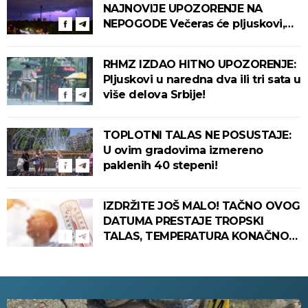
NAJNOVIJE UPOZORENJE NA
NEPOGODE Večeras će pljuskovi,
grmljavina i olujni vetar pogoditi
ove delove zemlje!
RHMZ IZDAO HITNO UPOZORENJE:
Pljuskovi u naredna dva ili tri sata u
više delova Srbije!
TOPLOTNI TALAS NE POSUSTAJE:
U ovim gradovima izmereno
paklenih 40 stepeni!
IZDRŽITE JOŠ MALO! TAČNO OVOG
DATUMA PRESTAJE TROPSKI
TALAS, TEMPERATURA KONAČNO
PADA! Meteorolog otkrio kada u
Srbiju stiže zahlađenje!