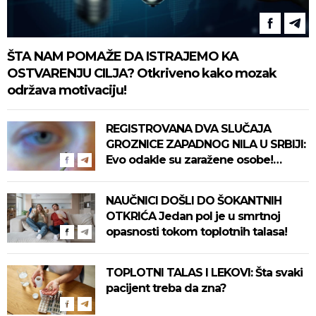
ŠTA NAM POMAŽE DA ISTRAJEMO KA
OSTVARENJU CILJA? Otkriveno kako mozak
održava motivaciju!
REGISTROVANA DVA SLUČAJA
GROZNICE ZAPADNOG NILA U SRBIJI:
Evo odakle su zaražene osobe!
Pročitajte na vreme savete "Batuta"
za zaštitu!
NAUČNICI DOŠLI DO ŠOKANTNIH
OTKRIĆA Jedan pol je u smrtnoj
opasnosti tokom toplotnih talasa!
TOPLOTNI TALAS I LEKOVI: Šta svaki
pacijent treba da zna?