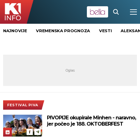
NAJNOVIJE
VREMENSKA PROGNOZA
VESTI
ALEKSAN
FESTIVAL PIVA
PIVOPIJE okupirale Minhen - naravno,
jer počeo je 188. OKTOBERFEST