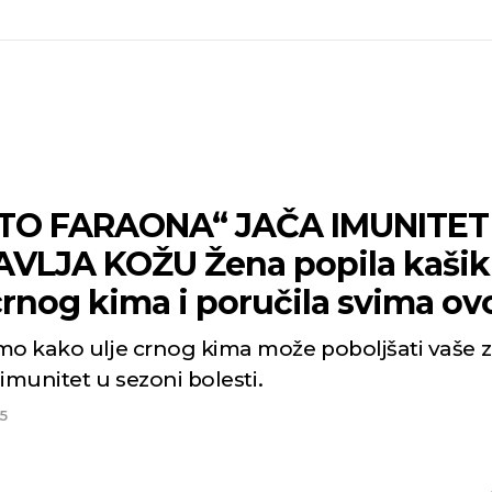
TO FARAONA“ JAČA IMUNITET 
VLJA KOŽU Žena popila kaši
crnog kima i poručila svima ov
mo kako ulje crnog kima može poboljšati vaše z
i imunitet u sezoni bolesti.
5