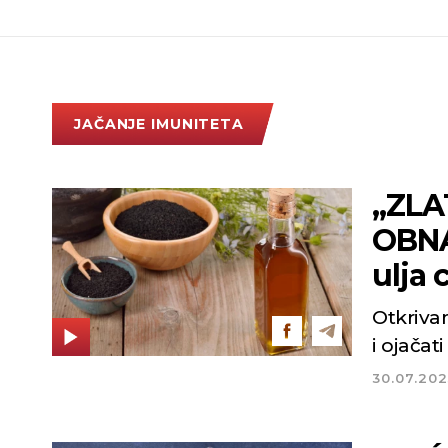
JAČANJE IMUNITETA
„ZLA
OBNA
ulja 
Otkriva
i ojačat
30.07.202