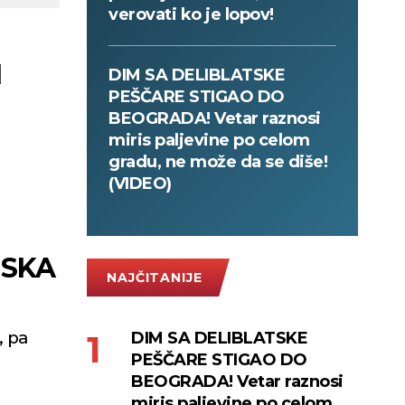
verovati ko je lopov!
I
DIM SA DELIBLATSKE
PEŠČARE STIGAO DO
BEOGRADA! Vetar raznosi
miris paljevine po celom
gradu, ne može da se diše!
(VIDEO)
NSKA
NAJČITANIJE
, pa
DIM SA DELIBLATSKE
PEŠČARE STIGAO DO
BEOGRADA! Vetar raznosi
miris paljevine po celom