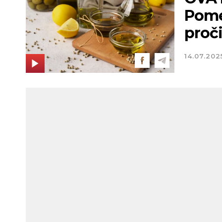
Pomeš
proči
14.07.202