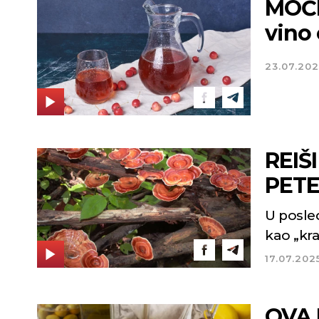
MOĆN
vino 
23.07.202
REIŠ
PETE 
U posled
kao „kra
17.07.202
OVA 