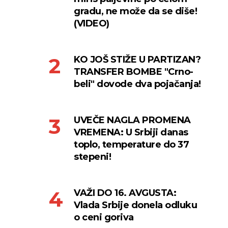
gradu, ne može da se diše!
(VIDEO)
KO JOŠ STIŽE U PARTIZAN?
TRANSFER BOMBE "Crno-
beli" dovode dva pojačanja!
UVEČE NAGLA PROMENA
VREMENA: U Srbiji danas
toplo, temperature do 37
stepeni!
VAŽI DO 16. AVGUSTA:
Vlada Srbije donela odluku
o ceni goriva