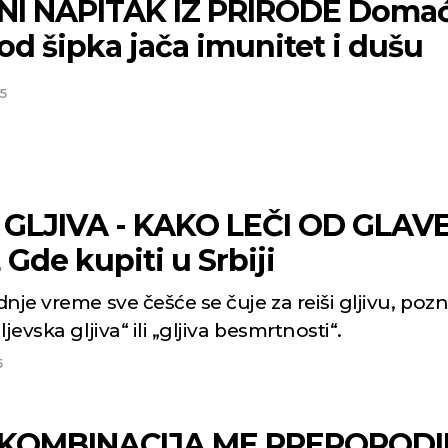
I NAPITAK IZ PRIRODE Doma
od šipka jača imunitet i dušu
5
I GLJIVA - KAKO LEČI OD GLAV
Gde kupiti u Srbiji
nje vreme sve češće se čuje za reiši gljivu, pozn
ljevska gljiva“ ili „gljiva besmrtnosti“.
5
KOMBINACIJA ME PREPORODI