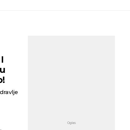
I
ku
o!
dravlje