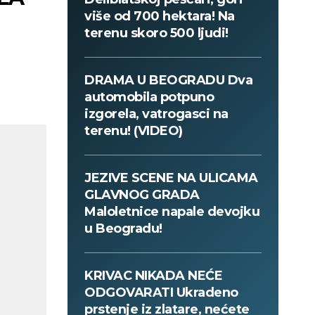
više od 700 hektara! Na
terenu skoro 500 ljudi!
DRAMA U BEOGRADU Dva
automobila potpuno
izgorela, vatrogasci na
terenu! (VIDEO)
JEZIVE SCENE NA ULICAMA
GLAVNOG GRADA
Maloletnice napale devojku
u Beogradu!
KRIVAC NIKADA NEĆE
ODGOVARATI Ukradeno
prstenje iz zlatare, nećete