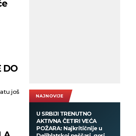
će
E DO
atu još
NAJNOVIJE
U SRBIJI TRENUTNO
AKTIVNA ČETIRI VEĆA
POŽARA: Najkritičnije u
LA
Deliblatskoj peščari, gori