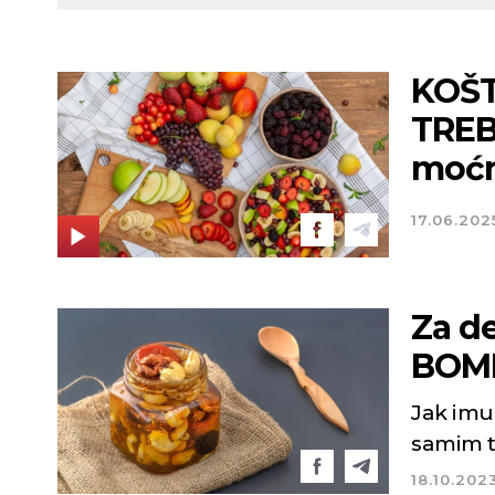
KOŠT
TREB
moćni
17.06.202
Za d
BOMB
Jak imun
samim t
18.10.202