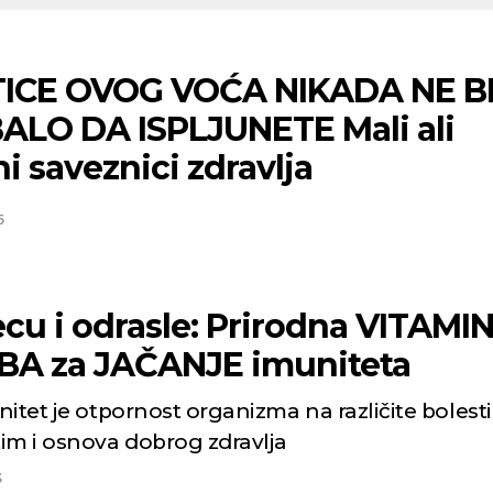
ICE OVOG VOĆA NIKADA NE B
ALO DA ISPLJUNETE Mali ali
 saveznici zdravlja
5
ecu i odrasle: Prirodna VITAMI
A za JAČANJE imuniteta
itet je otpornost organizma na različite bolesti
im i osnova dobrog zdravlja
3