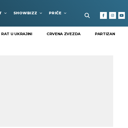
T
SHOWBIZZ
PRIČE
FUN BOX
KULTURA I
RAT U UKRAJINI
CRVENA ZVEZDA
PARTIZAN