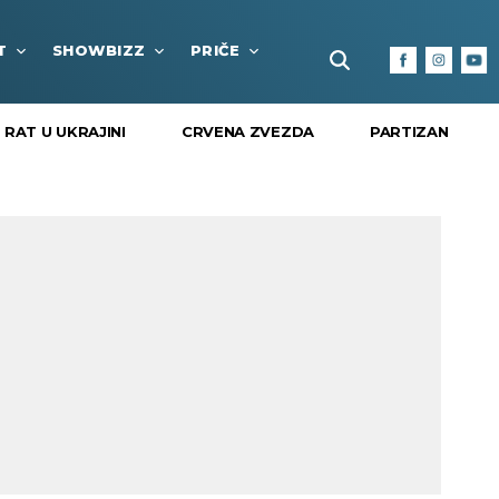
T
SHOWBIZZ
PRIČE
FUN BOX
KULTURA I
RAT U UKRAJINI
CRVENA ZVEZDA
PARTIZAN