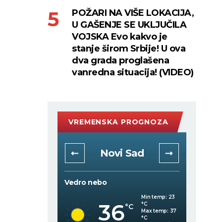
POŽARI NA VIŠE LOKACIJA,
U GAŠENJE SE UKLJUČILA
VOJSKA Evo kakvo je
stanje širom Srbije! U ova
dva grada proglašena
vanredna situacija! (VIDEO)
VREMENSKA PROGNOZA
rad
Novi Sad
Vedro nebo
Mestimi
Min temp:
23
Min temp:
23
36
°C
°C
°C
°C
Max temp:
37
Max temp:
37
°C
°C