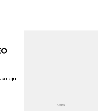
EO
školuju