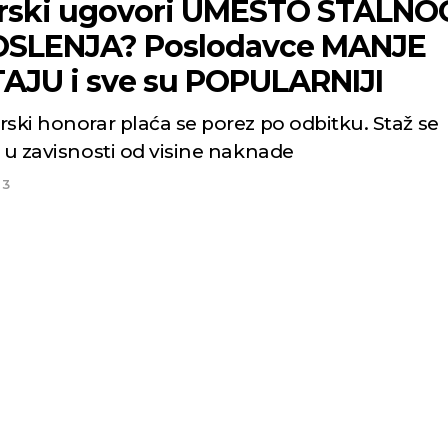
rski ugovori UMESTO STALNO
SLENJA? Poslodavce MANJE
AJU i sve su POPULARNIJI
rski honorar plaća se porez po odbitku. Staž se
 u zavisnosti od visine naknade
23