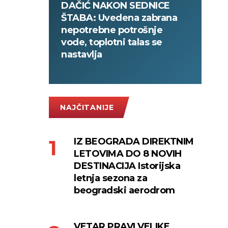
DAČIĆ NAKON SEDNICE
ŠTABA: Uvedena zabrana
nepotrebne potrošnje
vode, toplotni talas se
nastavlja
NAJČITANIJE
IZ BEOGRADA DIREKTNIM
LETOVIMA DO 8 NOVIH
DESTINACIJA Istorijska
letnja sezona za
beogradski aerodrom
VETAR PRAVI VELIKE