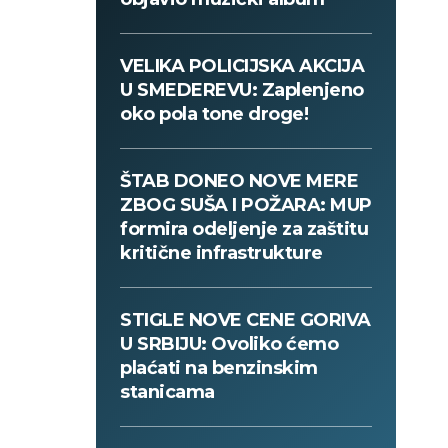
VELIKA POLICIJSKA AKCIJA
U SMEDEREVU: Zaplenjeno
oko pola tone droge!
ŠTAB DONEO NOVE MERE
ZBOG SUŠA I POŽARA: MUP
formira odeljenje za zaštitu
kritične infrastrukture
STIGLE NOVE CENE GORIVA
U SRBIJU: Ovoliko ćemo
plaćati na benzinskim
stanicama