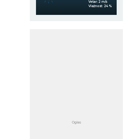
Vetar:
2
m/s
Vetar:
2
m/s
Vlažnost:
38
%
Vlažnost:
24
%