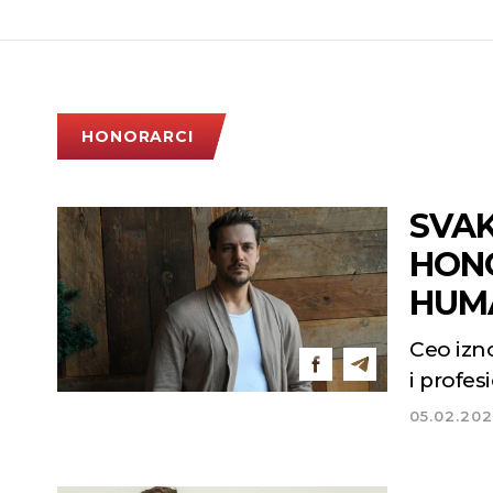
HONORARCI
SVAK
HONO
HUM
Ceo izn
i profe
05.02.20