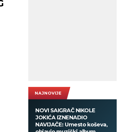
G
NAJNOVIJE
NOVI SAIGRAČ NIKOLE
JOKIĆA IZNENADIO
NAVIJAČE: Umesto koševa,
objavio muzički album