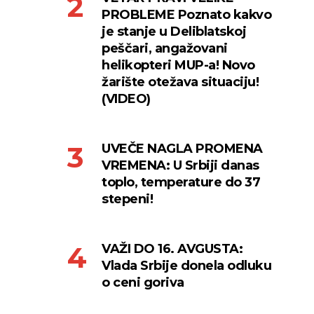
PROBLEME Poznato kakvo
je stanje u Deliblatskoj
peščari, angažovani
helikopteri MUP-a! Novo
žarište otežava situaciju!
(VIDEO)
UVEČE NAGLA PROMENA
VREMENA: U Srbiji danas
toplo, temperature do 37
stepeni!
VAŽI DO 16. AVGUSTA:
Vlada Srbije donela odluku
o ceni goriva