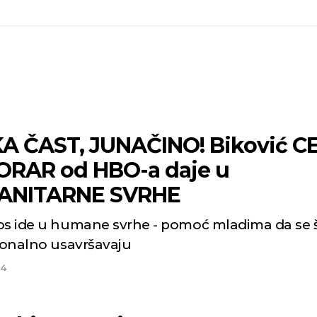
A ČAST, JUNAČINO! Biković C
RAR od HBO-a daje u
ANITARNE SVRHE
os ide u humane svrhe - pomoć mladima da se 
sionalno usavršavaju
24