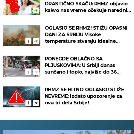
DRASTIČNO SKAČU: RHMZ objavio
kakvo nas vreme očekuje narednih
dana!
OGLASIO SE RHMZ! STIŽU OPASNI
DANI ZA SRBIJU Visoke
temperature stvaraju idealne
uslove za izbijanje i širenje požara!
PONEGDE OBLAČNO SA
PLJUSKOVIMA: U Srbiji danas
sunčano i toplo, najviše do 36
stepeni!
RHMZ SE HITNO OGLASIO! STIŽE
NEVREME: Izdato upozorenje za
ova tri dela Srbije!