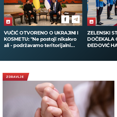
ZELENSKI STIGAO U BEOGRAD,
VELIKA POLI
DOČEKALA GA MINISTARKA
SMEDEREVU:
ĐEDOVIĆ HANDANOVIĆ:
pola tone dr
Predsednik Ukrajine prvi put u
poseti Srbiji - sutra sastanak sa
Vučićem! (FOTO/VIDEO)
ZDRAVLJE