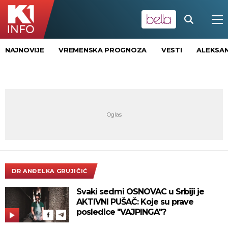
NAJNOVIJE
VREMENSKA PROGNOZA
VESTI
ALEKSAN
DR ANĐELKA GRUJIČIĆ
Svaki sedmi OSNOVAC u Srbiji je
AKTIVNI PUŠAČ: Koje su prave
posledice "VAJPINGA"?