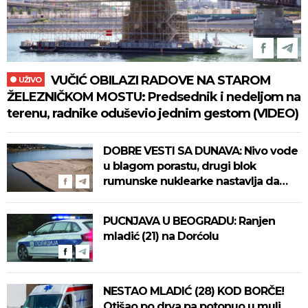
VUČIĆ OBILAZI RADOVE NA STAROM
UŽIVO
ŽELEZNIČKOM MOSTU: Predsednik i nedeljom na
terenu, radnike oduševio jednim gestom (VIDEO)
DOBRE VESTI SA DUNAVA: Nivo vode
u blagom porastu, drugi blok
rumunske nuklearke nastavlja da
radi
PUCNJAVA U BEOGRADU: Ranjen
mladić (21) na Dorćolu
NESTAO MLADIĆ (28) KOD BORČE!
Otišao po drva pa potonuo u mulj