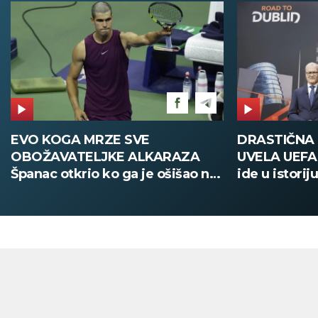
DRASTIČNA PROMENA KOJU JE
POŽAR U V
UVELA UEFA Stari način žreba
Deca i zapos
ide u istoriju, od sada sve
digitalno