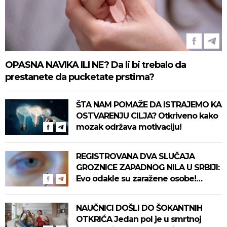
OPASNA NAVIKA ILI NE? Da li bi trebalo da
prestanete da pucketate prstima?
ŠTA NAM POMAŽE DA ISTRAJEMO KA
OSTVARENJU CILJA? Otkriveno kako
mozak održava motivaciju!
REGISTROVANA DVA SLUČAJA
GROZNICE ZAPADNOG NILA U SRBIJI:
Evo odakle su zaražene osobe!
Pročitajte na vreme savete "Batuta"
za zaštitu!
NAUČNICI DOŠLI DO ŠOKANTNIH
OTKRIĆA Jedan pol je u smrtnoj