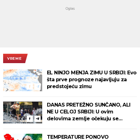
VREME
EL NINJO MENJA ZIMU U SRBIJI: Evo
šta prve prognoze najavljuju za
predstojeću zimu
DANAS PRETEŽNO SUNČANO, ALI
NE U CELOJ SRBIJI: U ovim
delovima zemlje očekuju se
intenzivni pljuskovi s grmljavinom!
TEMPERATURE PONOVO