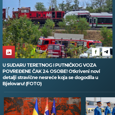
U SUDARU TERETNOG I PUTNIČKOG VOZA
POVREĐENE ČAK 24 OSOBE! Otkriveni novi
detalji stravične nesreće koja se dogodila u
Bjelovaru! (FOTO)