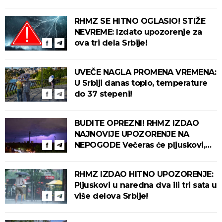
stepeni!
RHMZ SE HITNO OGLASIO! STIŽE
NEVREME: Izdato upozorenje za
ova tri dela Srbije!
UVEČE NAGLA PROMENA VREMENA:
U Srbiji danas toplo, temperature
do 37 stepeni!
BUDITE OPREZNI! RHMZ IZDAO
NAJNOVIJE UPOZORENJE NA
NEPOGODE Večeras će pljuskovi,
grmljavina i olujni vetar pogoditi
ove delove zemlje!
RHMZ IZDAO HITNO UPOZORENJE:
Pljuskovi u naredna dva ili tri sata u
više delova Srbije!