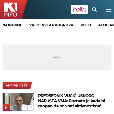
NAJNOVIJE
VREMENSKA PROGNOZA
VESTI
ALEKSAN
AKTIVNOSTI
PREDSEDNIK VUČIĆ USKORO
NAPUŠTA VMA: Poznato je kada bi
mogao da se vrati aktivnostima!