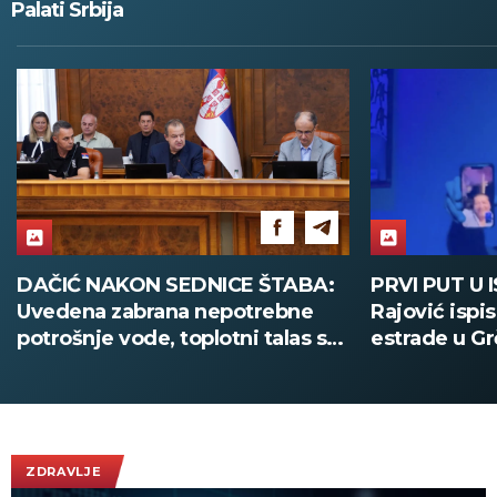
Palati Srbija
DAČIĆ NAKON SEDNICE ŠTABA:
PRVI PUT U 
Uvedena zabrana nepotrebne
Rajović ispi
potrošnje vode, toplotni talas se
estrade u Gr
nastavlja
nastupa poz
(VIDEO)
ZDRAVLJE