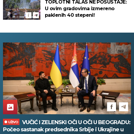
TOPLOTNI TALAS NE POSUSTAJE:
U ovim gradovima izmereno
paklenih 40 stepeni!
VUČIĆ I ZELENSKI OČI U OČI U BEOGRADU:
UŽIVO
Počeo sastanak predsednika Srbije i Ukrajine u