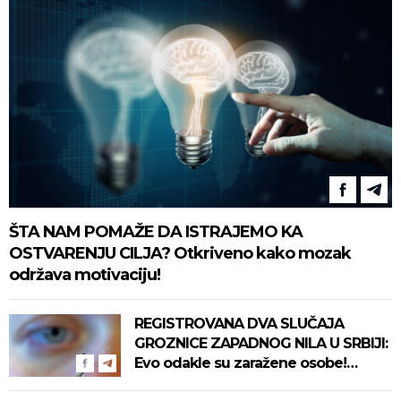
ŠTA NAM POMAŽE DA ISTRAJEMO KA
OSTVARENJU CILJA? Otkriveno kako mozak
održava motivaciju!
REGISTROVANA DVA SLUČAJA
GROZNICE ZAPADNOG NILA U SRBIJI:
Evo odakle su zaražene osobe!
Pročitajte na vreme savete "Batuta"