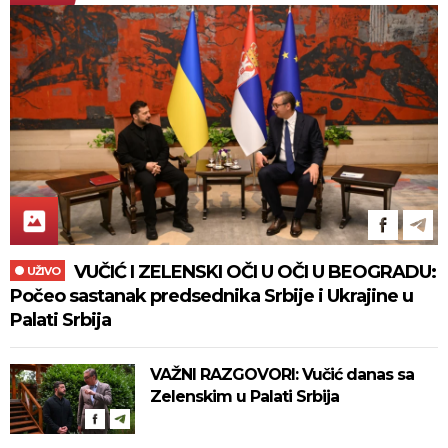
VUČIĆ I ZELENSKI OČI U OČI U BEOGRADU:
UŽIVO
Počeo sastanak predsednika Srbije i Ukrajine u
Palati Srbija
VAŽNI RAZGOVORI: Vučić danas sa
Zelenskim u Palati Srbija