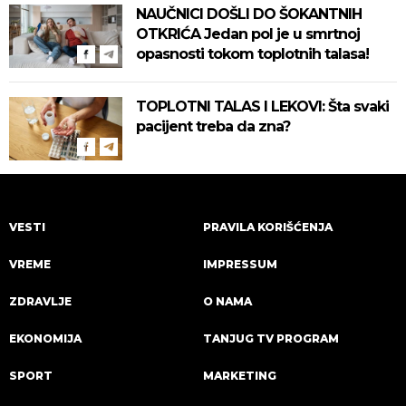
za zaštitu!
NAUČNICI DOŠLI DO ŠOKANTNIH
OTKRIĆA Jedan pol je u smrtnoj
opasnosti tokom toplotnih talasa!
TOPLOTNI TALAS I LEKOVI: Šta svaki
pacijent treba da zna?
VESTI
PRAVILA KORIŠĆENJA
VREME
IMPRESSUM
ZDRAVLJE
O NAMA
EKONOMIJA
TANJUG TV PROGRAM
SPORT
MARKETING