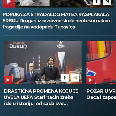
PORUKA ZA STRADALOG MATEA RASPLAKALA
SRBIJU Drugari iz osnovne škole neutešni nakon
tragedije na vodopadu Tupavica
DRASTIČNA PROMENA KOJU JE
POŽAR U V
UVELA UEFA Stari način žreba
Deca i zapos
ide u istoriju, od sada sve
digitalno