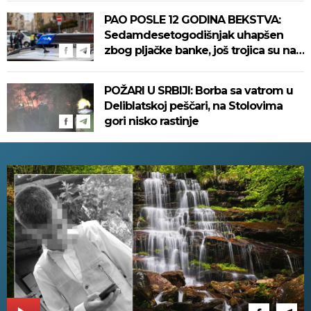
PAO POSLE 12 GODINA BEKSTVA:
Sedamdesetogodišnjak uhapšen
zbog pljačke banke, još trojica su na
slobodi!
POŽARI U SRBIJI: Borba sa vatrom u
Deliblatskoj peščari, na Stolovima
gori nisko rastinje