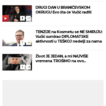
DRUGI DAN U BRANIČEVSKOM
OKRUGU Evo šta će Vučić raditi
TENZIJE na Kosmetu se NE SMIRUJU:
Vučić sumirao DIPLOMATSKE
aktivnosti u TEŠKOJ nedelji za nama
Život JE JEDAN, a mi NAJVIŠE
vremena TROŠIMO na ovo...