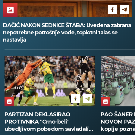
DAČIĆ NAKON SEDNICE ŠTABA: Uvedena zabrana
nepotrebne potrošnje vode, toplotni talas se
nastavlja
KLASIRAO
PAO ŠANER LAŽNJAKA U
Crno-beli"
NOVOM PAZARU: Zaplenjen
obedom savladali
kopije poznatih brendova u