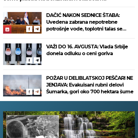
DAČIĆ NAKON SEDNICE ŠTABA:
Uvedena zabrana nepotrebne
potrošnje vode, toplotni talas se
nastavlja
VAŽI DO 16. AVGUSTA: Vlada Srbije
donela odluku o ceni goriva
POŽAR U DELIBLATSKOJ PEŠČARI NE
JENJAVA: Evakuisani rubni delovi
Šumarka, gori oko 700 hektara šume