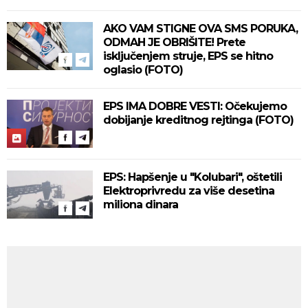
AKO VAM STIGNE OVA SMS PORUKA,
ODMAH JE OBRIŠITE! Prete
isključenjem struje, EPS se hitno
oglasio (FOTO)
EPS IMA DOBRE VESTI: Očekujemo
dobijanje kreditnog rejtinga (FOTO)
EPS: Hapšenje u "Kolubari", oštetili
Elektroprivredu za više desetina
miliona dinara