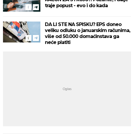
traje popust - evo i do kada
DA LI STE NA SPISKU? EPS doneo
veliku odluku o januarskim računima,
više od 50.000 domaćinstava ga
neće platiti