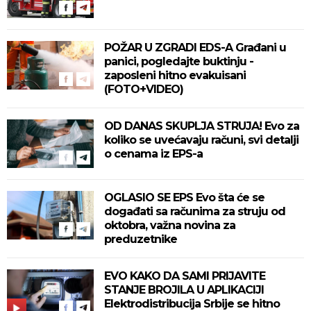
POŽAR U ZGRADI EDS-A Građani u
panici, pogledajte buktinju -
zaposleni hitno evakuisani
(FOTO+VIDEO)
OD DANAS SKUPLJA STRUJA! Evo za
koliko se uvećavaju računi, svi detalji
o cenama iz EPS-a
OGLASIO SE EPS Evo šta će se
događati sa računima za struju od
oktobra, važna novina za
preduzetnike
EVO KAKO DA SAMI PRIJAVITE
STANJE BROJILA U APLIKACIJI
Elektrodistribucija Srbije se hitno