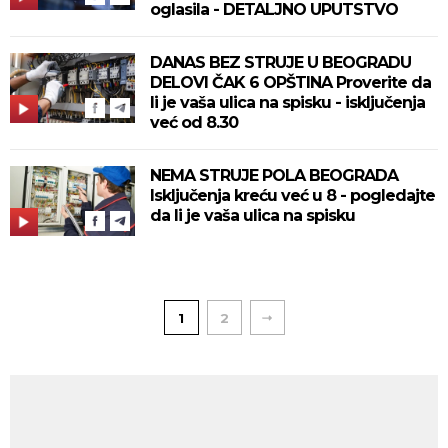
oglasila - DETALJNO UPUTSTVO
DANAS BEZ STRUJE U BEOGRADU
DELOVI ČAK 6 OPŠTINA Proverite da
li je vaša ulica na spisku - isključenja
već od 8.30
NEMA STRUJE POLA BEOGRADA
Isključenja kreću već u 8 - pogledajte
da li je vaša ulica na spisku
1
2