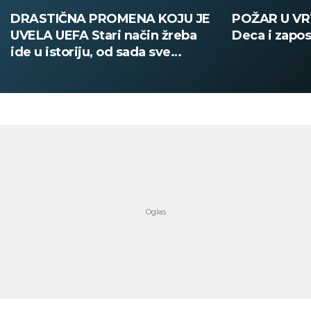
POŽAR U VRTIĆU NA VOŽDOVCU
SINIŠA MAL
Deca i zaposleni evakuisani
DOBIO NAJN
PATIKA Evo k
su posebne 