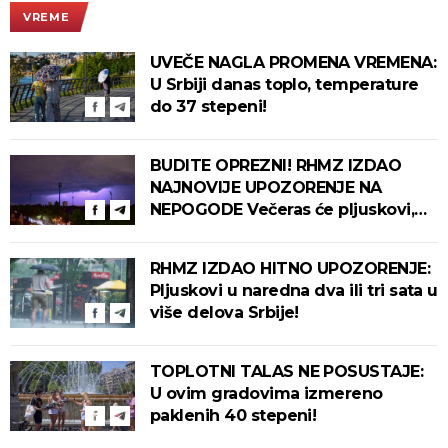
VREME
UVEČE NAGLA PROMENA VREMENA:
U Srbiji danas toplo, temperature
do 37 stepeni!
BUDITE OPREZNI! RHMZ IZDAO
NAJNOVIJE UPOZORENJE NA
NEPOGODE Večeras će pljuskovi,
grmljavina i olujni vetar pogoditi
ove delove zemlje!
RHMZ IZDAO HITNO UPOZORENJE:
Pljuskovi u naredna dva ili tri sata u
više delova Srbije!
TOPLOTNI TALAS NE POSUSTAJE:
U ovim gradovima izmereno
paklenih 40 stepeni!