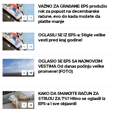
VAŽNO ZA GRAĐANE: EPS produžio
rok za popust na decembarske
račune, evo do kada možete da
platite manje
OGLASILI SE IZ EPS-a: Stigle velike
vesti pred kraj godine!
OGLASIO SE EPS SA NAJNOVIJIM
VESTIMA Od danas počinju velike
promene! (FOTO)
KAKO DA SMANJITE RAČUN ZA
STRUJU ZA 7%? Hitno se oglasili iz
EPS-a i sve objasnili