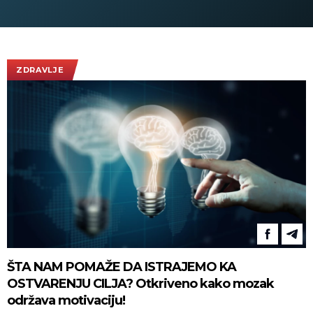
vrednosti od 110.000 evra!
(FOTO)
ZDRAVLJE
ŠTA NAM POMAŽE DA ISTRAJEMO KA
OSTVARENJU CILJA? Otkriveno kako mozak
održava motivaciju!