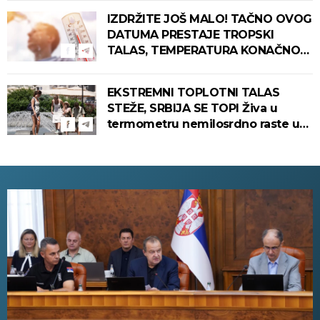
IZDRŽITE JOŠ MALO! TAČNO OVOG
DATUMA PRESTAJE TROPSKI
TALAS, TEMPERATURA KONAČNO
PADA! Meteorolog otkrio kada u
Srbiju stiže zahlađenje!
EKSTREMNI TOPLOTNI TALAS
STEŽE, SRBIJA SE TOPI Živa u
termometru nemilosrdno raste u
ovim gradovima