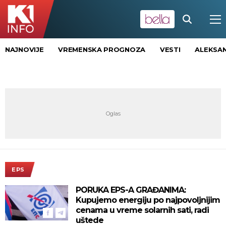
NAJNOVIJE
VREMENSKA PROGNOZA
VESTI
ALEKSAN
EPS
PORUKA EPS-A GRAĐANIMA:
Kupujemo energiju po najpovoljnijim
cenama u vreme solarnih sati, radi
uštede