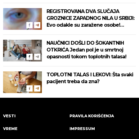
REGISTROVANA DVA SLUČAJA
GROZNICE ZAPADNOG NILA U SRBIJI:
Evo odakle su zaražene osobe!
Pročitajte na vreme savete "Batuta"
za zaštitu!
NAUČNICI DOŠLI DO ŠOKANTNIH
OTKRIĆA Jedan pol je u smrtnoj
opasnosti tokom toplotnih talasa!
TOPLOTNI TALAS I LEKOVI: Šta svaki
pacijent treba da zna?
VESTI
PRAVILA KORIŠĆENJA
VREME
IMPRESSUM