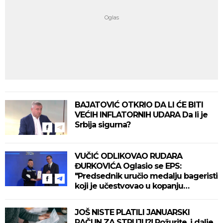
BAJATOVIĆ OTKRIO DA LI ĆE BITI
VEĆIH INFLATORNIH UDARA Da li je
Srbija sigurna?
VUČIĆ ODLIKOVAO RUDARA
ĐURKOVIĆA Oglasio se EPS:
"Predsednik uručio medalju bageristi
koji je učestvovao u kopanju
rekordne tone uglja"
JOŠ NISTE PLATILI JANUARSKI
RAČUN ZA STRUJU?! Požurite, i dalje