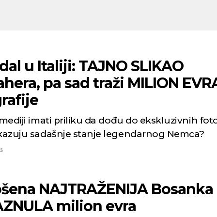
al u Italiji: TAJNO SLIKAO
hera, pa sad traži MILION EVR
rafije
 mediji imati priliku da dođu do ekskluzivnih foto
ikazuju sadašnje stanje legendarnog Nemca?
3
šena NAJTRAŽENIJA Bosanka 
AZNULA milion evra