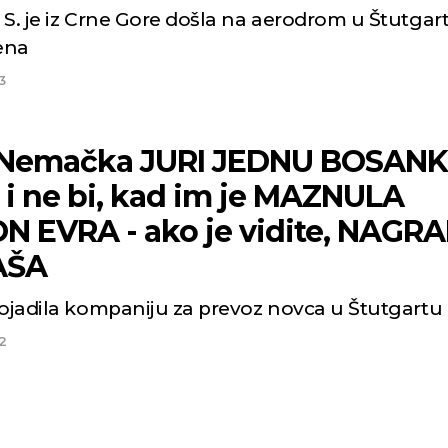
S. je iz Crne Gore došla na aerodrom u Štutgart
dena
3
 Nemačka JURI JEDNU BOSANK
 i ne bi, kad im je MAZNULA
ON EVRA - ako je vidite, NAGR
AŠA
 ojadila kompaniju za prevoz novca u Štutgartu
2