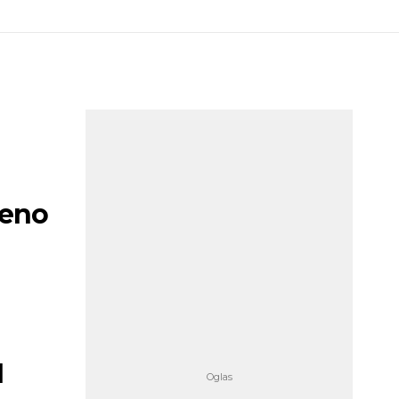
ženo
I