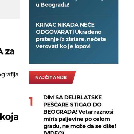
u Beogradu!
KRIVAC NIKADA NEĆE
ODGOVARATI Ukradeno
prstenje iz zlatare, nećete
verovati ko je lopov!
A za
grafija
NAJČITANIJE
DIM SA DELIBLATSKE
PEŠČARE STIGAO DO
BEOGRADA! Vetar raznosi
koja
miris paljevine po celom
gradu, ne može da se diše!
(VIDEO)