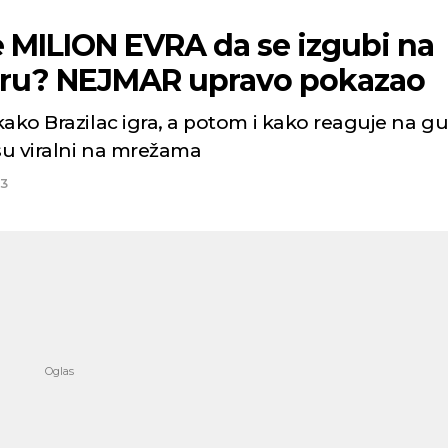
e MILION EVRA da se izgubi na
ru? NEJMAR upravo pokazao
ako Brazilac igra, a potom i kako reaguje na gu
 su viralni na mrežama
23