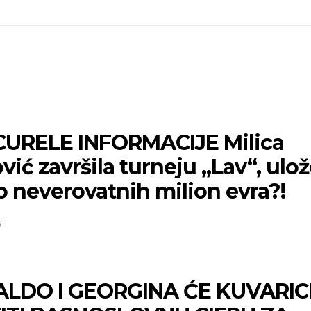
URELE INFORMACIJE Milica
vić završila turneju „Lav“, ulo
o neverovatnih milion evra?!
5
LDO I GEORGINA ĆE KUVARIC