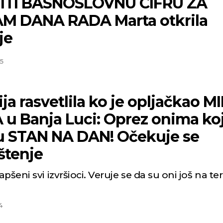
ITI BASNOSLOVNU CIFRU ZA
M DANA RADA Marta otkrila
je
5
ija rasvetlila ko je opljačkao M
 u Banja Luci: Oprez onima koj
u STAN NA DAN! Očekuje se
štenje
pšeni svi izvršioci. Veruje se da su oni još na teri
4