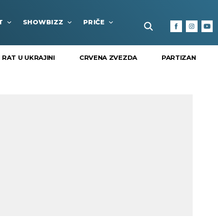
T
SHOWBIZZ
PRIČE
FUN BOX
KULTURA I
RAT U UKRAJINI
CRVENA ZVEZDA
PARTIZAN