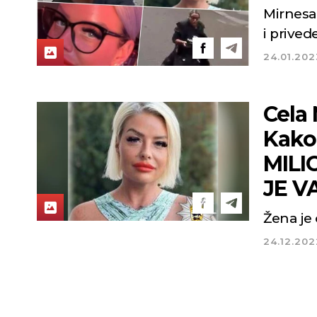
Mirnesa 
i prive
24.01.202
Cela
Kako
MILI
JE V
Žena je
24.12.202