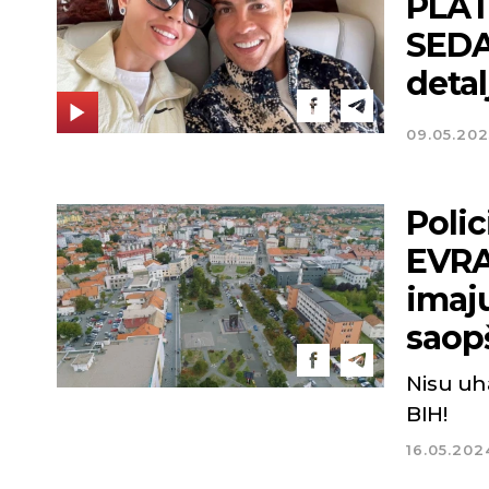
PLAT
SEDA
detal
09.05.202
Polic
EVRA
imaj
saop
Nisu uha
BIH!
16.05.202