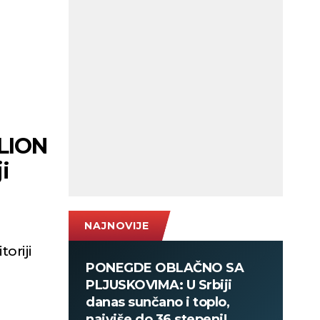
ILION
i
NAJNOVIJE
toriji
PONEGDE OBLAČNO SA
PLJUSKOVIMA: U Srbiji
danas sunčano i toplo,
najviše do 36 stepeni!