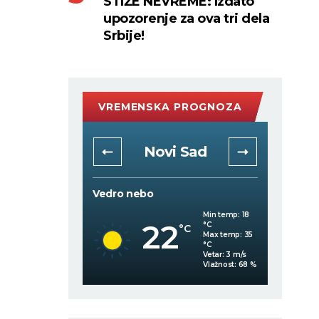
STIŽE NEVREME: Izdato
upozorenje za ova tri dela
Srbije!
VREMENSKA PROGNOZA
rad
Novi Sad
Vedro nebo
Vedro 
Min temp:
19
Min temp:
18
22
°C
°C
C
°C
Max temp:
35
Max temp:
35
°C
°C
Vetar:
3
m/s
Vetar:
3
m/s
Vlažnost:
71
%
Vlažnost:
68
%