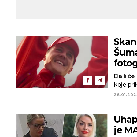
Skand
Šuma
fotog
Da li će
koje pr
28.01.202
Uhap
je M