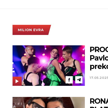
MILION EVRA
PROC
Pavlo
prek
17.05.202
RONA