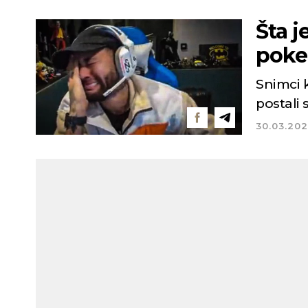
Šta j
poke
Snimci k
postali
30.03.20