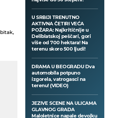
U SRBIJI TRENUTNO
AKTIVNA ČETIRI VEĆA
POŽARA: Najkritičnije u
bitak,
Deliblatskoj peščari, gori
više od 700 hektara! Na
terenu skoro 500 ljudi!
DRAMA U BEOGRADU Dva
automobila potpuno
izgorela, vatrogasci na
terenu! (VIDEO)
JEZIVE SCENE NA ULICAMA
GLAVNOG GRADA
Maloletnice napale devojku