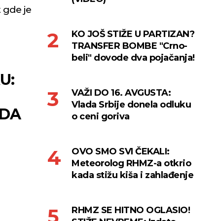
 gde je
KO JOŠ STIŽE U PARTIZAN?
TRANSFER BOMBE "Crno-
beli" dovode dva pojačanja!
U:
VAŽI DO 16. AVGUSTA:
Vlada Srbije donela odluku
ADA
o ceni goriva
OVO SMO SVI ČEKALI:
Meteorolog RHMZ-a otkrio
kada stižu kiša i zahlađenje
RHMZ SE HITNO OGLASIO!