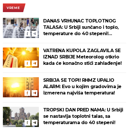
VREME
DANAS VRHUNAC TOPLOTNOG
TALASA: U Srbiji sunčano i toplo,
temperature do 40 stepeni!
Tropska noć pred nama!
VATRENA KUPOLA ZAGLAVILA SE
IZNAD SRBIJE Meteorolog otkrio
kada će konačno stići zahlađenje!
SRBIJA SE TOPI! RHMZ UPALIO
ALARM: Evo u kojim gradovima je
izmerena najviša temperatura!
TROPSKI DAN PRED NAMA: U Srbiji
se nastavlja toplotni talas, sa
temperaturama do 40 stepeni!