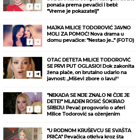
ponaša prema pevačici i bebi:
"Vreme je pokazatelj"
MAJKA MILICE TODOROVIĆ JAVNO
MOLI ZA POMOĆ! Nova drama u
domu pevačice: "Nestao je..." (FOTO)
OTAC DETETA MILICE TODOROVIĆ
SE PRVI PUT OGLASIO! Dok zakonita
žena plače, on brutalno udario na
javnost: „Miševi zbore o lavu!“
"NEKADA SE NIJE ZNALO NI ČIJE JE
DETE!" MLADEN ROSIĆ ŠOKIRAO
SRBIJU: Pevač progovorio o aferi
Milice Todorović sa oženjenim
"U RODNOM KRUŠEVCU SE SVAŠTA
PRIČA" Pevačica otkriva kroz šta