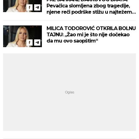
Pevačica slomljena zbog tragedije,
njene reči podrške stižu u najtežem
trenutku
MILICA TODOROVIĆ OTKRILA BOLNU
TAJNU: „Žao mi je što nije dočekao
da mu ovo saopštim“