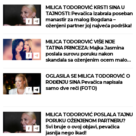
MILICA TODOROVIĆ KRSTI SINA U
TAJNOSTI: Pevačica izabrala poseban
manastir za malog Bogdana –
oženjeni partner joj najveća podrška!
MILICA TODOROVIĆ VIŠE NIJE
TATINA PRINCEZA: Majka Jasmina
poslala surovu poruku nakon
skandala sa oženjenim ocem malog
Bogdana!
OGLASILA SE MILICA TODOROVIĆ O
ROĐENJU SINA Pevačica napisala
samo dve reči (FOTO)
MILICA TODOROVIĆ POSLALA TAJNU
PORUKU OŽENJENOM PARTNERU?
Svi bruje o ovoj objavi, pevačica
jasnija nego ikad!