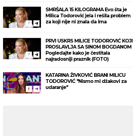
SMRŠALA 15 KILOGRAMA Evo šta je
Milica Todorović jela i rešila problem
za koji nije ni znala da ima
PRVI USKRS MILICE TODOROVIĆ KOJI
PROSLAVLJA SA SINOM BOGDANOM
Pogledajte kako je čestitala
najradosniji praznik (FOTO)
KATARINA ŽIVKOVIĆ BRANI MILICU
TODOROVIĆ "Nismo mi džakovi za
udaranje"