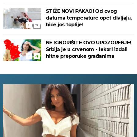
STIŽE NOVI PAKAO! Od ovog
datuma temperature opet divljaju,
biće još toplije!
NE IGNORIŠITE OVO UPOZORENJE!
Srbija je u crvenom - lekari izdali
hitne preporuke građanima