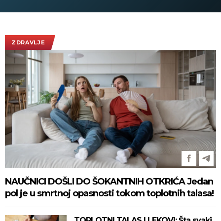
ZDRAVLJE
NAUČNICI DOŠLI DO ŠOKANTNIH OTKRIĆA Jedan
pol je u smrtnoj opasnosti tokom toplotnih talasa!
TOPLOTNI TALAS I LEKOVI: Šta svaki