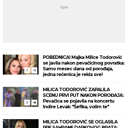
POBEDNICA! Majka Milice Todorović
se javila nakon pevačicinog povratka:
Samo mesec dana od porođaja,
jedna rečenica je rekla sve!
MILICA TODOROVIĆ ZAPALILA
SCENU PRVI PUT NAKON POROĐAJA:
Pevačica se pojavila na koncertu
Indire Levak: "Šefika, volim te"
MILICA TODOROVIĆ SE OGLASILA
PRE SAHRANE DARKOVOG BRATA: