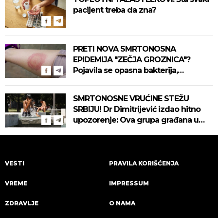
pacijent treba da zna?
PRETI NOVA SMRTONOSNA
EPIDEMIJA "ZEČJA GROZNICA"?
Pojavila se opasna bakterija,
pogledajte kako se prenosi
SMRTONOSNE VRUĆINE STEŽU
SRBIJU! Dr Dimitrijević izdao hitno
upozorenje: Ova grupa građana u
najvećoj opasnosti! (VIDEO)
VESTI
PRAVILA KORIŠĆENJA
VREME
IMPRESSUM
ZDRAVLJE
O NAMA