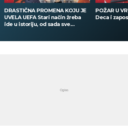
POŽAR U VRTIĆU NA VOŽDOVCU
SINIŠA MAL
Deca i zaposleni evakuisani
DOBIO NAJN
PATIKA Evo k
su posebne 