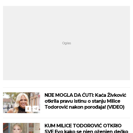
NIJE MOGLA DA ĆUTI: Kaća Živković
otkrila pravu istinu o stanju Milice
Todorović nakon porođaja! (VIDEO)
KUM MILICE TODOROVIĆ OTKRIO
SVE Evo kako se njen oženjen dečko