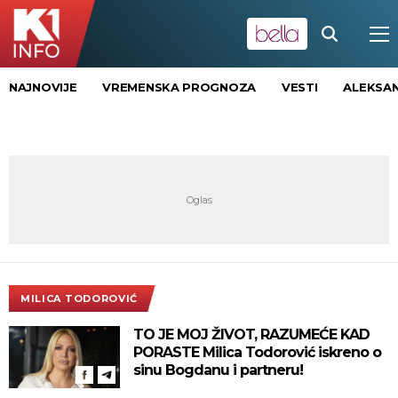
NAJNOVIJE
VREMENSKA PROGNOZA
VESTI
ALEKSAN
MILICA TODOROVIĆ
TO JE MOJ ŽIVOT, RAZUMEĆE KAD
PORASTE Milica Todorović iskreno o
sinu Bogdanu i partneru!