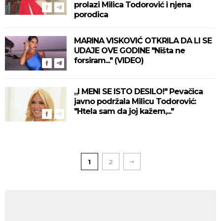
prolazi Milica Todorović i njena
porodica
MARINA VISKOVIĆ OTKRILA DA LI SE
UDAJE OVE GODINE "Ništa ne
forsiram..." (VIDEO)
„I MENI SE ISTO DESILO!" Pevačica
javno podržala Milicu Todorović:
"Htela sam da joj kažem,..."
1
2