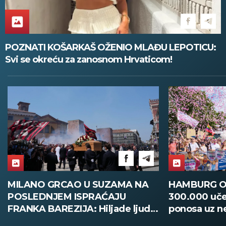
POZNATI KOŠARKAŠ OŽENIO MLAĐU LEPOTICU:
Svi se okreću za zanosnom Hrvaticom!
HAMBURG OBORIO REKORD:
DAČIĆ ISPR
300.000 učesnika na Paradi
FRANCUSKU: S
ponosa uz neviđene mere
pomoć u borb
bezbednosti! (FOTO)
stihije! (FOT