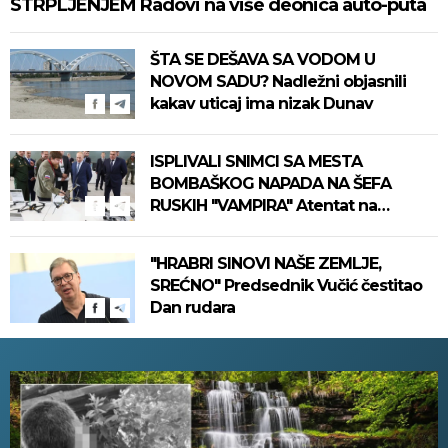
STRPLJENJEM Radovi na više deonica auto-puta
ŠTA SE DEŠAVA SA VODOM U
NOVOM SADU? Nadležni objasnili
kakav uticaj ima nizak Dunav
ISPLIVALI SNIMCI SA MESTA
BOMBAŠKOG NAPADA NA ŠEFA
RUSKIH "VAMPIRA" Atentat na
Putinovog ključnog čoveka, ima
mrtvih (VIDEO)
"HRABRI SINOVI NAŠE ZEMLJE,
SREĆNO" Predsednik Vučić čestitao
Dan rudara