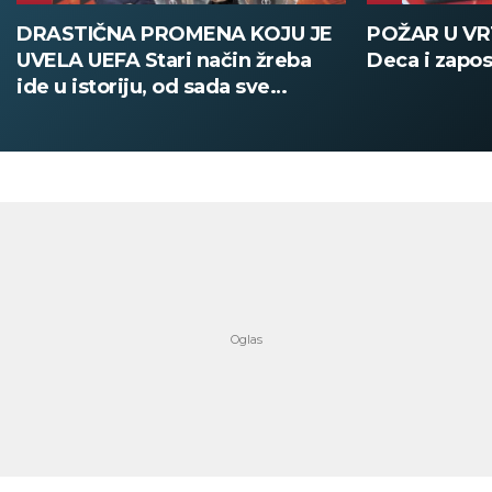
POŽAR U VRTIĆU NA VOŽDOVCU
SINIŠA MAL
Deca i zaposleni evakuisani
DOBIO NAJN
PATIKA Evo k
su posebne 