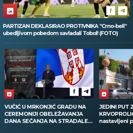
PARTIZAN DEKLASIRAO PROTIVNIKA "Crno-beli"
ubedljivom pobedom savladali Tobol! (FOTO)
JEDINI PUT ZA OKONČANJE
OVO JE TR
KRVOPROLIĆA U Rimu
NAJPOSEĆEN
nastavljeni pregovori Libana i
SRBIJI: Prek
Izraela o kraju rata! (FOTO)
vikend pohrl