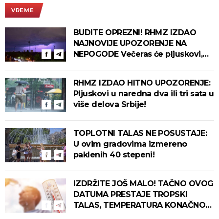
VREME
BUDITE OPREZNI! RHMZ IZDAO
NAJNOVIJE UPOZORENJE NA
NEPOGODE Večeras će pljuskovi,
grmljavina i olujni vetar pogoditi
ove delove zemlje!
RHMZ IZDAO HITNO UPOZORENJE:
Pljuskovi u naredna dva ili tri sata u
više delova Srbije!
TOPLOTNI TALAS NE POSUSTAJE:
U ovim gradovima izmereno
paklenih 40 stepeni!
IZDRŽITE JOŠ MALO! TAČNO OVOG
DATUMA PRESTAJE TROPSKI
TALAS, TEMPERATURA KONAČNO
PADA! Meteorolog otkrio kada u