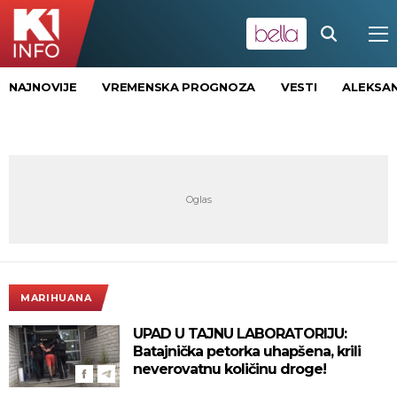
NAJNOVIJE
VREMENSKA PROGNOZA
VESTI
ALEKSAN
MARIHUANA
UPAD U TAJNU LABORATORIJU:
Batajnička petorka uhapšena, krili
neverovatnu količinu droge!