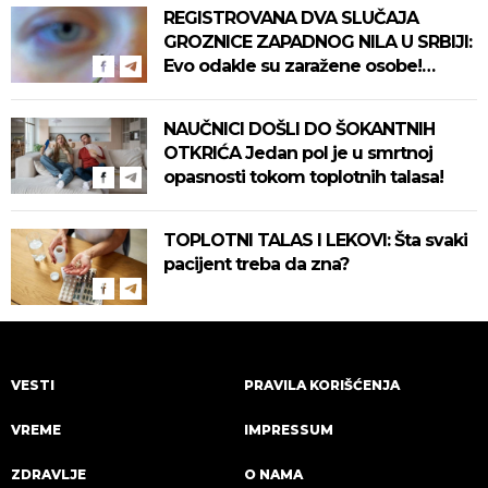
REGISTROVANA DVA SLUČAJA
GROZNICE ZAPADNOG NILA U SRBIJI:
Evo odakle su zaražene osobe!
Pročitajte na vreme savete "Batuta"
za zaštitu!
NAUČNICI DOŠLI DO ŠOKANTNIH
OTKRIĆA Jedan pol je u smrtnoj
opasnosti tokom toplotnih talasa!
TOPLOTNI TALAS I LEKOVI: Šta svaki
pacijent treba da zna?
VESTI
PRAVILA KORIŠĆENJA
VREME
IMPRESSUM
ZDRAVLJE
O NAMA