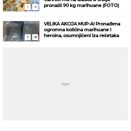
pronašli 90 kg marihuane (FOTO)
VELIKA AKCIJA MUP-A! Pronađena
ogromna količina marihuane i
heroina, osumnjičeni iza rešetaka