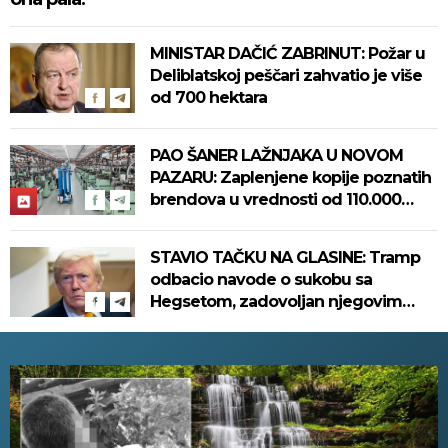
MINISTAR DAČIĆ ZABRINUT: Požar u
Deliblatskoj peščari zahvatio je više
od 700 hektara
PAO ŠANER LAŽNJAKA U NOVOM
PAZARU: Zaplenjene kopije poznatih
brendova u vrednosti od 110.000
evra! (FOTO)
STAVIO TAČKU NA GLASINE: Tramp
odbacio navode o sukobu sa
Hegsetom, zadovoljan njegovim
radom u Pentagonu