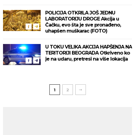
POLICIJA OTKRILA JOŠ JEDNU
LABORATORIJU DROGE Akcija u
Čačku, evo šta je sve pronađeno,
uhapšen muškarac (FOTO)
U TOKU VELIKA AKCIJA HAPŠENJA NA
TERITORIJI BEOGRADA Otkriveno ko
je na udaru, pretresi na više lokacija
1
2