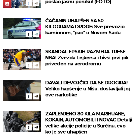
poslao jasnu poruku! (FOTO)
ČAČANIN UHAPŠEN SA 50
KILOGRAMA DROGE: Sve prevozio
kamionom, "pao" u Novom Sadu
SKANDAL EPSKIH RAZMERA TRESE
NBA! Zvezda Lejkersa i bivši prvi pik
priveden na aerodromu
DAVALI DEVOJČICI DA SE DROGIRA!
Veliko hapšenje u Nišu, dostavljali joj
ove narkotike
ZAPLENJENO 80 KILA MARIHUANE,
KOKAIN, AUTOMOBILI I NOVAC Detalji
velike akcije policije u Surčinu, evo
ko je sve uhapšen