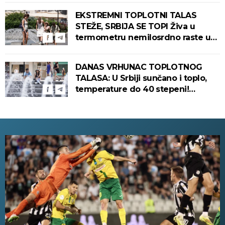
Srbiju stiže zahlađenje!
EKSTREMNI TOPLOTNI TALAS
STEŽE, SRBIJA SE TOPI Živa u
termometru nemilosrdno raste u
ovim gradovima
DANAS VRHUNAC TOPLOTNOG
TALASA: U Srbiji sunčano i toplo,
temperature do 40 stepeni!
Tropska noć pred nama!