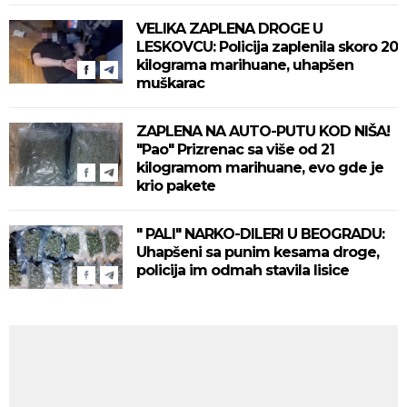
VELIKA ZAPLENA DROGE U
LESKOVCU: Policija zaplenila skoro 20
kilograma marihuane, uhapšen
muškarac
ZAPLENA NA AUTO-PUTU KOD NIŠA!
"Pao" Prizrenac sa više od 21
kilogramom marihuane, evo gde je
krio pakete
" PALI" NARKO-DILERI U BEOGRADU:
Uhapšeni sa punim kesama droge,
policija im odmah stavila lisice