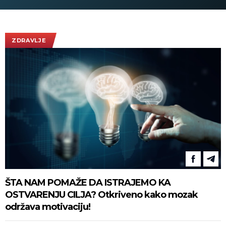
vidikovac, e
plaćate ulaz
ZDRAVLJE
ŠTA NAM POMAŽE DA ISTRAJEMO KA
OSTVARENJU CILJA? Otkriveno kako mozak
održava motivaciju!