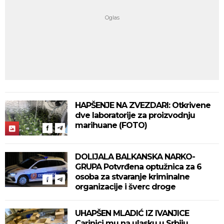
HAPŠENJE NA ZVEZDARI: Otkrivene
dve laboratorije za proizvodnju
marihuane (FOTO)
DOLIJALA BALKANSKA NARKO-
GRUPA Potvrđena optužnica za 6
osoba za stvaranje kriminalne
organizacije i šverc droge
UHAPŠEN MLADIĆ IZ IVANJICE
Carinici mu na ulasku u Srbiju