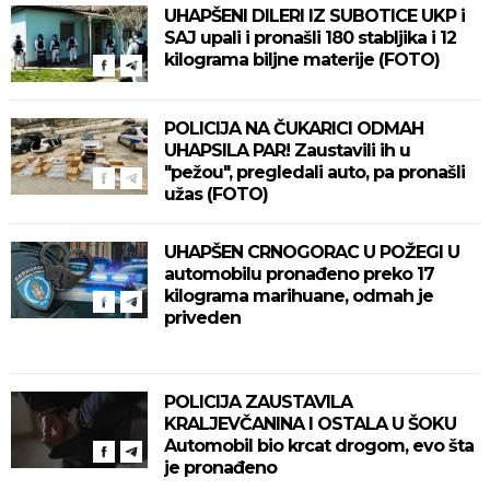
UHAPŠENI DILERI IZ SUBOTICE UKP i
SAJ upali i pronašli 180 stabljika i 12
kilograma biljne materije (FOTO)
POLICIJA NA ČUKARICI ODMAH
UHAPSILA PAR! Zaustavili ih u
"pežou", pregledali auto, pa pronašli
užas (FOTO)
UHAPŠEN CRNOGORAC U POŽEGI U
automobilu pronađeno preko 17
kilograma marihuane, odmah je
priveden
POLICIJA ZAUSTAVILA
KRALJEVČANINA I OSTALA U ŠOKU
Automobil bio krcat drogom, evo šta
je pronađeno