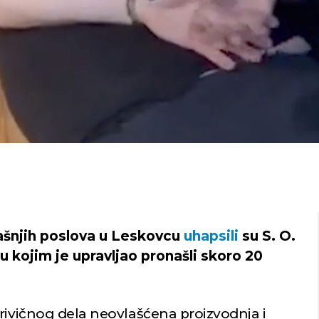
rašnjih poslova u Leskovcu
uhapsili
su S. O.
lu kojim je upravljao pronašli skoro 20
rivičnog dela neovlašćena proizvodnja i