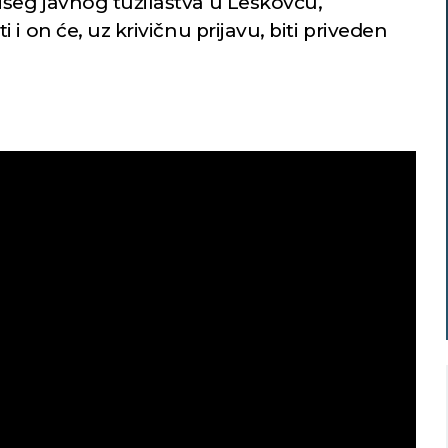
šeg javnog tužilaštva u Leskovcu,
i on će, uz krivičnu prijavu, biti priveden