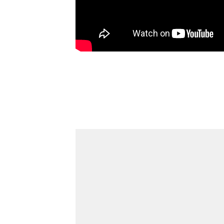
Novi Sad
Vedro nebo
Mest
33
Min temp:
20
°C
°C
Max temp:
35
°C
Vetar:
5
m/s
Vlažnost:
31
%