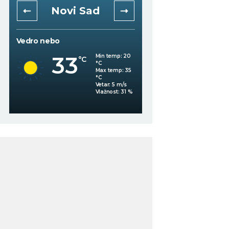
Novi Sad
Niš
Vedro nebo
Mestimično oblačno
33
Min temp:
20
°C
°C
34
°C
Max temp:
35
°C
Vetar:
5
m/s
Vlažnost:
31
%