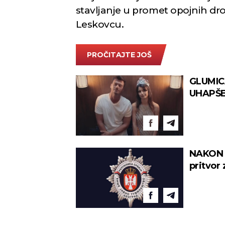
stavljanje u promet opojnih dro
Leskovcu.
PROČITAJTE JOŠ
GLUMIC
UHAPŠEN
masovno
NAKON S
pritvor
interve