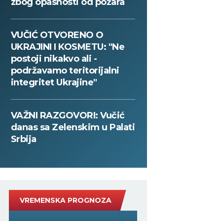
zbog opasnosti od požara
VUČIĆ OTVORENO O
UKRAJINI I KOSMETU: "Ne
postoji nikakvo ali -
podržavamo teritorijalni
integritet Ukrajine"
VAŽNI RAZGOVORI: Vučić
danas sa Zelenskim u Palati
Srbija
VREMENSKA PROGNOZA