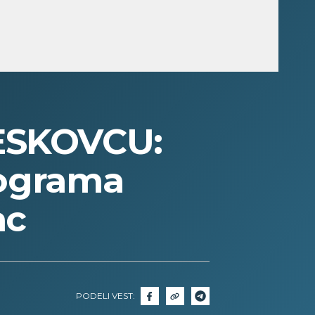
ESKOVCU:
ilograma
ac
PODELI VEST: