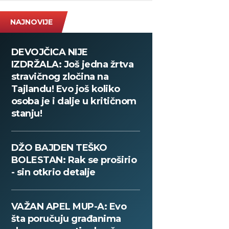
NAJNOVIJE
DEVOJČICA NIJE
IZDRŽALA: Još jedna žrtva
stravičnog zločina na
Tajlandu! Evo još koliko
osoba je i dalje u kritičnom
stanju!
DŽO BAJDEN TEŠKO
BOLESTAN: Rak se proširio
- sin otkrio detalje
VAŽAN APEL MUP-A: Evo
šta poručuju građanima