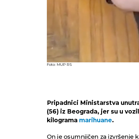
Foto: MUP RS
Pripadnici Ministarstva unut
(56) iz Beograda, jer su u vozi
kilograma
marihuane
.
On je osumnjičen za izvršenje k