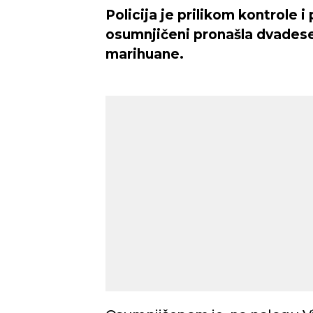
Policija je prilikom kontrole i
osumnjičeni pronašla dvadese
marihuane.