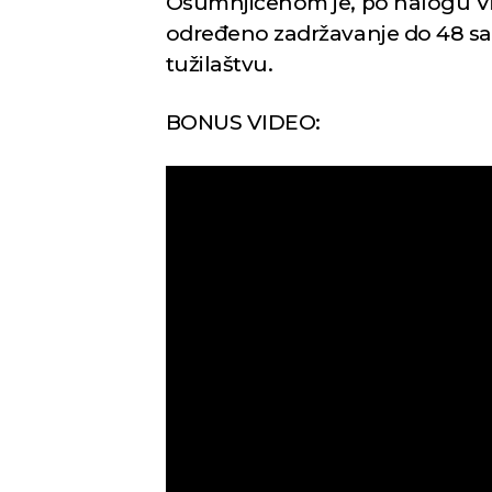
Osumnjičenom je, po nalogu Vi
određeno zadržavanje do 48 sati 
tužilaštvu.
BONUS VIDEO: