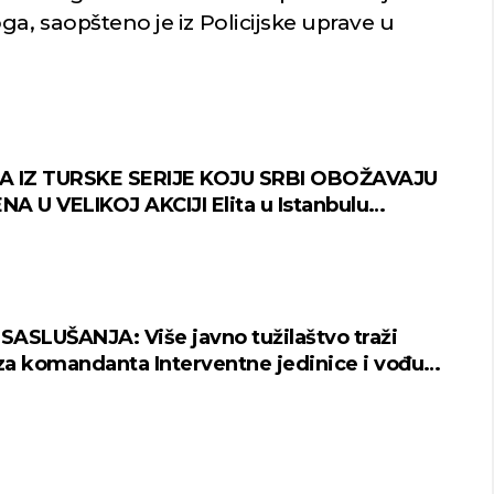
ga, saopšteno je iz Policijske uprave u
A IZ TURSKE SERIJE KOJU SRBI OBOŽAVAJU
A U VELIKOJ AKCIJI Elita u Istanbulu
 "pada" zbog droge!
ASLUŠANJA: Više javno tužilaštvo traži
 za komandanta Interventne jedinice i vođu
ntnog tima