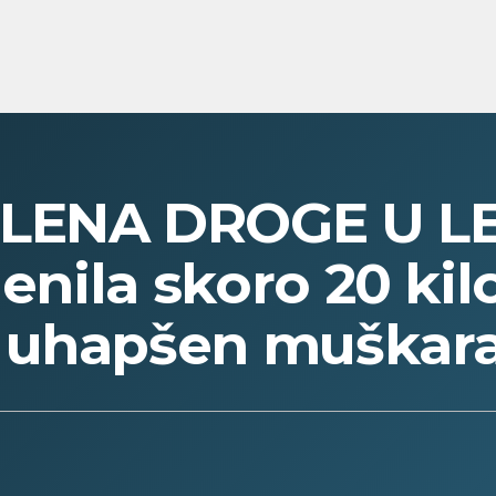
PLENA DROGE U L
plenila skoro 20 k
 uhapšen muškar