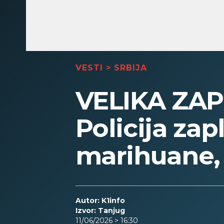
VESTI
>
SRBIJA
VELIKA ZA
Policija za
marihuane,
Autor: K1info
Izvor: Tanjug
11/06/2026 > 16:30