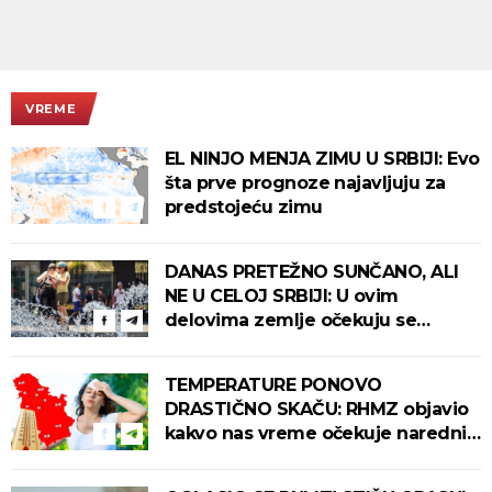
VREME
EL NINJO MENJA ZIMU U SRBIJI: Evo
šta prve prognoze najavljuju za
predstojeću zimu
DANAS PRETEŽNO SUNČANO, ALI
NE U CELOJ SRBIJI: U ovim
delovima zemlje očekuju se
intenzivni pljuskovi s grmljavinom!
TEMPERATURE PONOVO
DRASTIČNO SKAČU: RHMZ objavio
kakvo nas vreme očekuje narednih
dana!