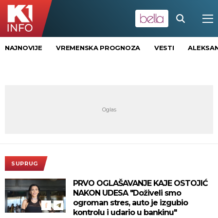
NAJNOVIJE
VREMENSKA PROGNOZA
VESTI
ALEKSAN
SUPRUG
PRVO OGLAŠAVANJE KAJE OSTOJIĆ
NAKON UDESA "Doživeli smo
ogroman stres, auto je izgubio
kontrolu i udario u bankinu"