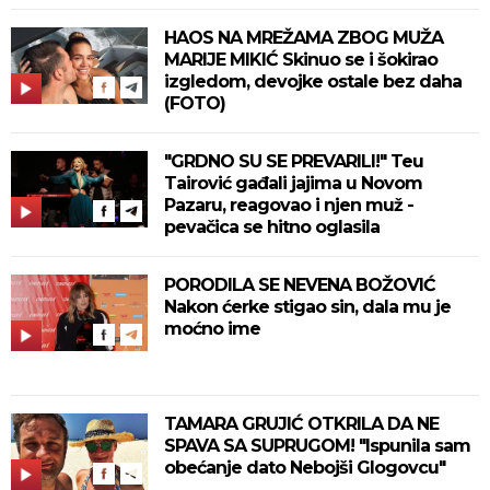
HAOS NA MREŽAMA ZBOG MUŽA
MARIJE MIKIĆ Skinuo se i šokirao
izgledom, devojke ostale bez daha
(FOTO)
"GRDNO SU SE PREVARILI!" Teu
Tairović gađali jajima u Novom
Pazaru, reagovao i njen muž -
pevačica se hitno oglasila
PORODILA SE NEVENA BOŽOVIĆ
Nakon ćerke stigao sin, dala mu je
moćno ime
TAMARA GRUJIĆ OTKRILA DA NE
SPAVA SA SUPRUGOM! "Ispunila sam
obećanje dato Nebojši Glogovcu"