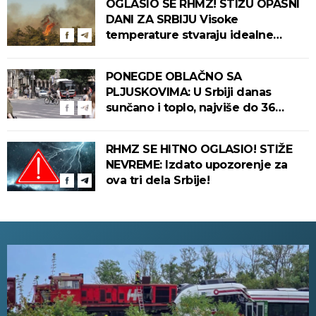
OGLASIO SE RHMZ! STIŽU OPASNI
DANI ZA SRBIJU Visoke
temperature stvaraju idealne
uslove za izbijanje i širenje požara!
PONEGDE OBLAČNO SA
PLJUSKOVIMA: U Srbiji danas
sunčano i toplo, najviše do 36
stepeni!
RHMZ SE HITNO OGLASIO! STIŽE
NEVREME: Izdato upozorenje za
ova tri dela Srbije!