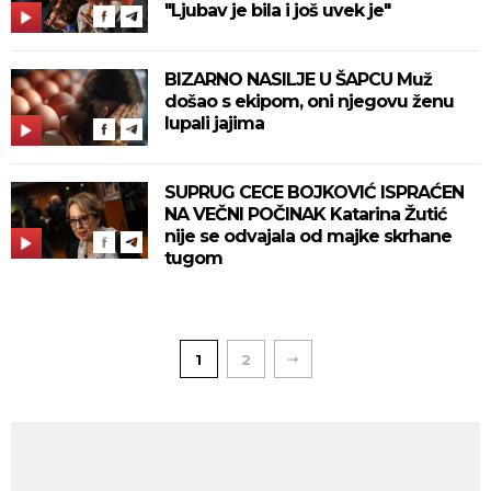
"Ljubav je bila i još uvek je"
BIZARNO NASILJE U ŠAPCU Muž
došao s ekipom, oni njegovu ženu
lupali jajima
SUPRUG CECE BOJKOVIĆ ISPRAĆEN
NA VEČNI POČINAK Katarina Žutić
nije se odvajala od majke skrhane
tugom
1
2