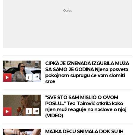
CIPKA JE IZNENADA IZGUBILA MUŽA
SA SAMO 25 GODINA Njena posveta
pokojnom suprugu će vam slomiti
srce
"SVE ŠTO SAM MISLIO O OVOM
POSLU..." Tea Tairović otkrila kako
njen muž reaguje na naslove o njoj
(VIDEO)
MAJKA DECU SNIMALA DOK SU IH