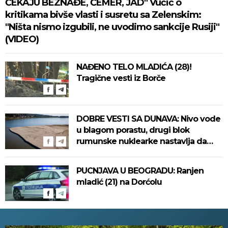
ČEKAJU BEZNAĐE, ČEMER, JAD" Vučić o
kritikama bivše vlasti i susretu sa Zelenskim:
"Ništa nismo izgubili, ne uvodimo sankcije Rusiji"
(VIDEO)
NAĐENO TELO MLADIĆA (28)!
Tragične vesti iz Borče
DOBRE VESTI SA DUNAVA: Nivo vode
u blagom porastu, drugi blok
rumunske nuklearke nastavlja da
radi
PUCNJAVA U BEOGRADU: Ranjen
mladić (21) na Dorćolu