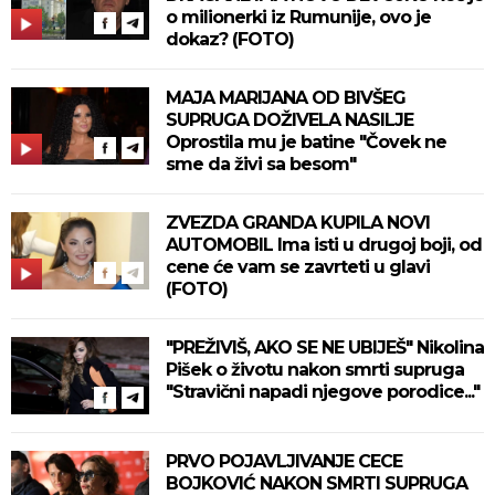
o milionerki iz Rumunije, ovo je
dokaz? (FOTO)
MAJA MARIJANA OD BIVŠEG
SUPRUGA DOŽIVELA NASILJE
Oprostila mu je batine "Čovek ne
sme da živi sa besom"
ZVEZDA GRANDA KUPILA NOVI
AUTOMOBIL Ima isti u drugoj boji, od
cene će vam se zavrteti u glavi
(FOTO)
"PREŽIVIŠ, AKO SE NE UBIJEŠ" Nikolina
Pišek o životu nakon smrti supruga
"Stravični napadi njegove porodice..."
PRVO POJAVLJIVANJE CECE
BOJKOVIĆ NAKON SMRTI SUPRUGA