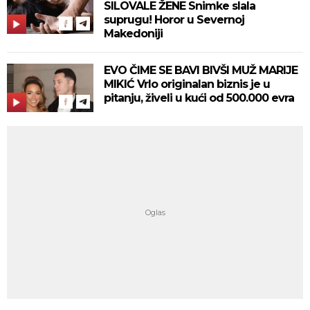
SILOVALE ŽENE Snimke slala
suprugu! Horor u Severnoj
Makedoniji
EVO ČIME SE BAVI BIVŠI MUŽ MARIJE
MIKIĆ Vrlo originalan biznis je u
pitanju, živeli u kući od 500.000 evra