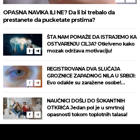
OPASNA NAVIKA ILI NE? Da li bi trebalo da
prestanete da pucketate prstima?
ŠTA NAM POMAŽE DA ISTRAJEMO KA
OSTVARENJU CILJA? Otkriveno kako
mozak održava motivaciju!
REGISTROVANA DVA SLUČAJA
GROZNICE ZAPADNOG NILA U SRBIJI:
Evo odakle su zaražene osobe!
Pročitajte na vreme savete "Batuta"
za zaštitu!
NAUČNICI DOŠLI DO ŠOKANTNIH
OTKRIĆA Jedan pol je u smrtnoj
opasnosti tokom toplotnih talasa!