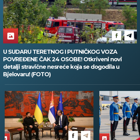
U SUDARU TERETNOG I PUTNIČKOG VOZA
POVREĐENE ČAK 24 OSOBE! Otkriveni novi
detalji stravične nesreće koja se dogodila u
Bjelovaru! (FOTO)