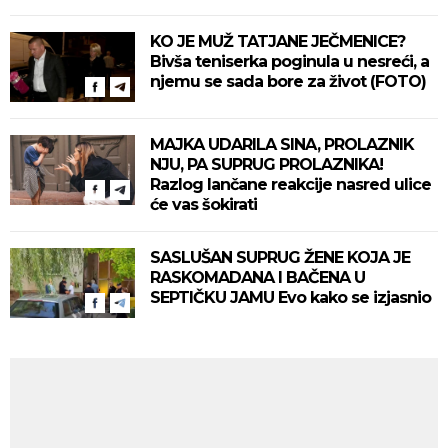
KO JE MUŽ TATJANE JEČMENICE?
Bivša teniserka poginula u nesreći, a
njemu se sada bore za život (FOTO)
MAJKA UDARILA SINA, PROLAZNIK
NJU, PA SUPRUG PROLAZNIKA!
Razlog lančane reakcije nasred ulice
će vas šokirati
SASLUŠAN SUPRUG ŽENE KOJA JE
RASKOMADANA I BAČENA U
SEPTIČKU JAMU Evo kako se izjasnio