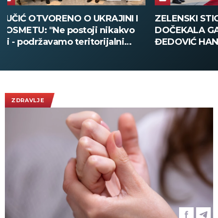
ZELENSKI STIGAO U BEOGRAD,
VELIKA POLI
DOČEKALA GA MINISTARKA
SMEDEREVU:
ĐEDOVIĆ HANDANOVIĆ:
pola tone dr
Predsednik Ukrajine prvi put u
poseti Srbiji - sutra sastanak sa
Vučićem! (FOTO/VIDEO)
ZDRAVLJE