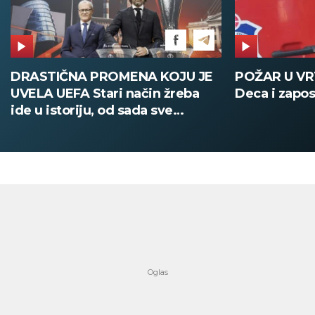
DRASTIČNA PROMENA KOJU JE
POŽAR U V
UVELA UEFA Stari način žreba
Deca i zapos
ide u istoriju, od sada sve
digitalno