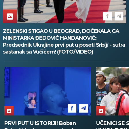
ZELENSKI STIGAO U BEOGRAD, DOČEKALA GA
MINISTARKA ĐEDOVIĆ HANDANOVIĆ:
Predsednik Ukrajine prvi put u poseti Srbiji - sutra
sastanak sa Vučićem! (FOTO/VIDEO)
UČENICI SE SAKRILI ISPOD
PUCNJAVA U