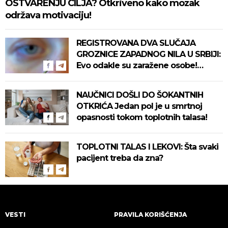
OSTVARENJU CILJA? Otkriveno kako mozak
održava motivaciju!
REGISTROVANA DVA SLUČAJA
GROZNICE ZAPADNOG NILA U SRBIJI:
Evo odakle su zaražene osobe!
Pročitajte na vreme savete "Batuta"
za zaštitu!
NAUČNICI DOŠLI DO ŠOKANTNIH
OTKRIĆA Jedan pol je u smrtnoj
opasnosti tokom toplotnih talasa!
TOPLOTNI TALAS I LEKOVI: Šta svaki
pacijent treba da zna?
VESTI
PRAVILA KORIŠĆENJA