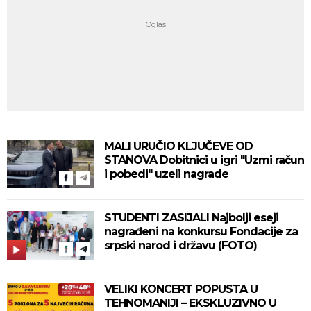
MALI URUČIO KLJUČEVE OD
STANOVA Dobitnici u igri "Uzmi račun
i pobedi" uzeli nagrade
STUDENTI ZASIJALI Najbolji eseji
nagrađeni na konkursu Fondacije za
srpski narod i državu (FOTO)
VELIKI KONCERT POPUSTA U
TEHNOMANIJI – EKSKLUZIVNO U