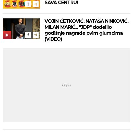
SAVA CENTRU!
VOJIN ĆETKOVIĆ, NATAŠA NINKOVIĆ,
MILAN MARIĆ... "JDP" dodelilo
godišnje nagrade ovim glumcima
(VIDEO)