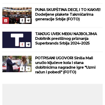
(FOTO/VIDEO)
PUNA SKUPŠTINA DECE, I TO KAKVE!
Dodeljene plakete Takmičarima
generacije Srbije (FOTO)
TANJUG UVEK MEĐU NAJBOLJIMA
Dobitnik prestižnog priznanja
Superbrands Srbija 2024–2025
POTPISANI UGOVORI Siniša Mali
uručio ključeve kola i stana
dobitnicima nagradne igre "Uzmi
račun i pobedi" (FOTO)