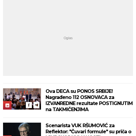
Ova DECA su PONOS SRBIJE!
Nagrađeno 112 OSNOVACA za
IZVANREDNE rezultate POSTIGNUTIM
na TAKMIČENJIMA
Scenarista VUK RŠUMOVIĆ za
Reflektor: "Čuvari formule" su priča o