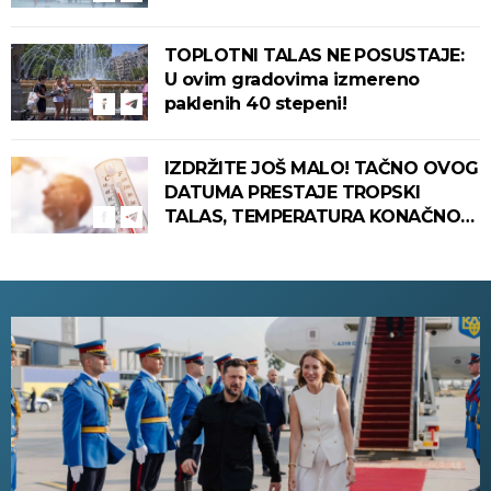
TOPLOTNI TALAS NE POSUSTAJE:
U ovim gradovima izmereno
paklenih 40 stepeni!
IZDRŽITE JOŠ MALO! TAČNO OVOG
DATUMA PRESTAJE TROPSKI
TALAS, TEMPERATURA KONAČNO
PADA! Meteorolog otkrio kada u
Srbiju stiže zahlađenje!