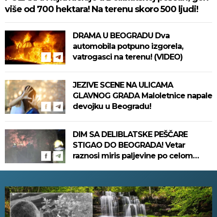
više od 700 hektara! Na terenu skoro 500 ljudi!
DRAMA U BEOGRADU Dva
automobila potpuno izgorela,
vatrogasci na terenu! (VIDEO)
JEZIVE SCENE NA ULICAMA
GLAVNOG GRADA Maloletnice napale
devojku u Beogradu!
DIM SA DELIBLATSKE PEŠČARE
STIGAO DO BEOGRADA! Vetar
raznosi miris paljevine po celom
gradu, ne može da se diše! (VIDEO)