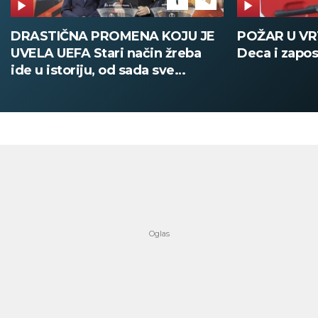
POŽAR U VRTIĆU NA VOŽDOVCU
SINIŠA MAL
Deca i zaposleni evakuisani
DOBIO NAJN
PATIKA Evo k
su posebne 