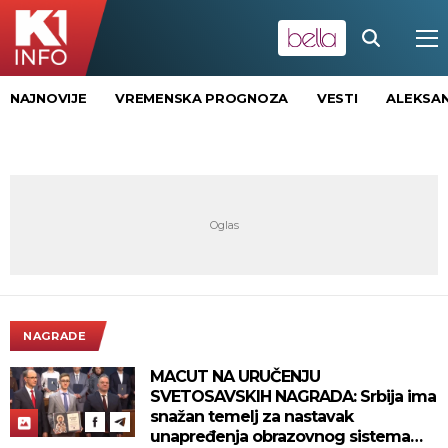
NAJNOVIJE
VREMENSKA PROGNOZA
VESTI
ALEKSAN
NAGRADE
MACUT NA URUČENJU
SVETOSAVSKIH NAGRADA: Srbija ima
snažan temelj za nastavak
unapređenja obrazovnog sistema