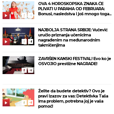
OVA 4 HOROSKOPSKA ZNAKA ĆE
PLIVATI U PARAMA OD FEBRUARA:
Bonusi, nasledstva i još mnogo toga...
NAJBOLJA STRANA SRBIJE: Vučević
uručio priznanja učenicima
nagrađenim na međunarodnim
takmičenjima
ZAVRŠEN KANSKI FESTIVAL! Evo ko je
OSVOJIO prestižne NAGRADE!
Želite da budete detektiv? Ovo je
pravi izazov za vas: Detektivka Taša
ima problem, potrebna joj je vaša
pomoć!