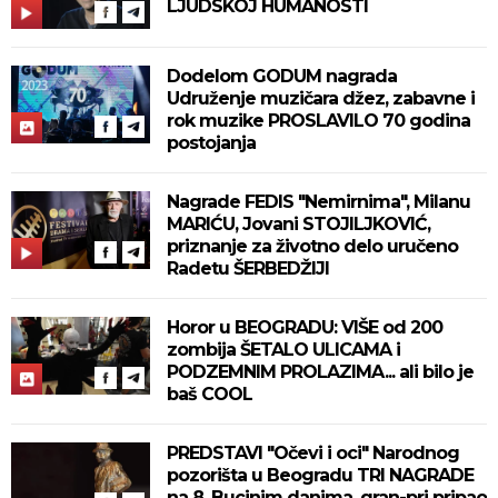
LJUDSKOJ HUMANOSTI
Dodelom GODUM nagrada
Udruženje muzičara džez, zabavne i
rok muzike PROSLAVILO 70 godina
postojanja
Nagrade FEDIS "Nemirnima", Milanu
MARIĆU, Jovani STOJILJKOVIĆ,
priznanje za životno delo uručeno
Radetu ŠERBEDŽIJI
Horor u BEOGRADU: VIŠE od 200
zombija ŠETALO ULICAMA i
PODZEMNIM PROLAZIMA... ali bilo je
baš COOL
PREDSTAVI "Očevi i oci" Narodnog
pozorišta u Beogradu TRI NAGRADE
na 8. Bucinim danima, gran-pri pripao