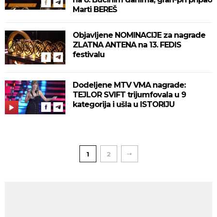
Marti BEREŠ
Objavljene NOMINACIJE za nagrade
ZLATNA ANTENA na 13. FEDIS
festivalu
Dodeljene MTV VMA nagrade:
TEJLOR SVIFT trijumfovala u 9
kategorija i ušla u ISTORIJU
1
2