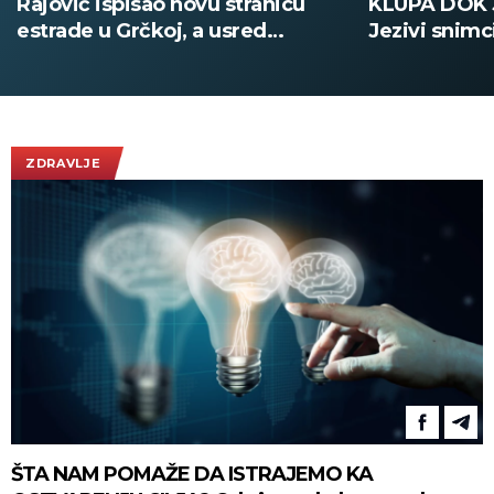
KLUPA DOK JE VRŠNJAK PUCAO:
MRTVIH Učen
Jezivi snimci iz škole na Tajlandu
samoubistvo
(UZNEMIRUJUĆE)
Tajlanda (F
ZDRAVLJE
ŠTA NAM POMAŽE DA ISTRAJEMO KA