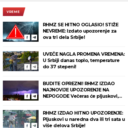
VREME
RHMZ SE HITNO OGLASIO! STIŽE
NEVREME: Izdato upozorenje za
ova tri dela Srbije!
UVEČE NAGLA PROMENA VREMENA:
U Srbiji danas toplo, temperature
do 37 stepeni!
BUDITE OPREZNI! RHMZ IZDAO
NAJNOVIJE UPOZORENJE NA
NEPOGODE Večeras će pljuskovi,
grmljavina i olujni vetar pogoditi
ove delove zemlje!
RHMZ IZDAO HITNO UPOZORENJE:
Pljuskovi u naredna dva ili tri sata u
više delova Srbije!