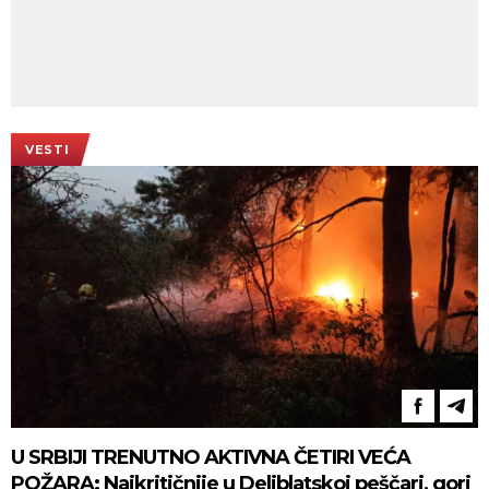
VESTI
U SRBIJI TRENUTNO AKTIVNA ČETIRI VEĆA
POŽARA: Najkritičnije u Deliblatskoj peščari, gori