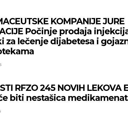
ACEUTSKE KOMPANIJE JURE
CIJE Počinje prodaja injekcij
i za lečenje dijabetesa i gojaz
otekama
5
ISTI RFZO 245 NOVIH LEKOVA 
 će biti nestašica medikamena
Niš
Beog
5
Vedro nebo
Vedro nebo
p:
20
Min temp:
21