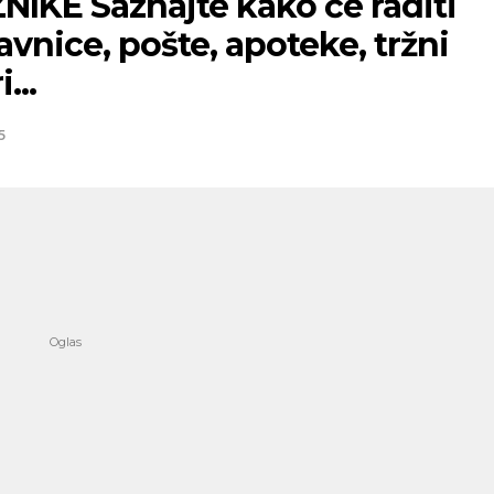
NIKE Saznajte kako će raditi
vnice, pošte, apoteke, tržni
...
5