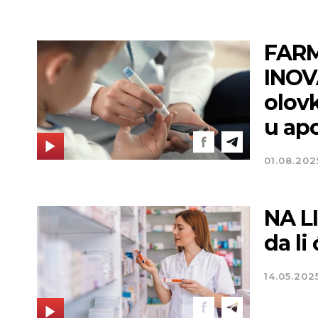
FARM
INOVA
olovk
u ap
01.08.202
NA L
da li
Novi Sad
14.05.202
Vedro nebo
Min tem