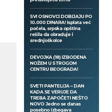
SVI OSNOVCI DOBIJAJU PO
10.000 DINARA! Isplata već
počela, srpska opština
rešila da obraduje i
srednjoškolce
DEVOJKA (18) IZBODENA
NOŽEM U STROGOM
CENTRU BEOGRADA!
SVETI PANTELIJA – DAN
KADA SE VERUJE DA
TREBA ZAPOČETI NEŠTO
NOVO Jedno se danas
posebno izbegava