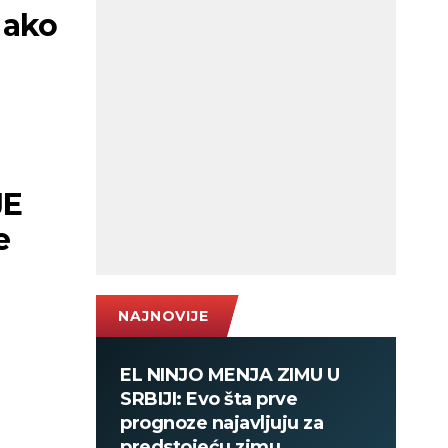
 ako
JE
e
NAJNOVIJE
EL NINJO MENJA ZIMU U
SRBIJI: Evo šta prve
prognoze najavljuju za
predstojeću zimu