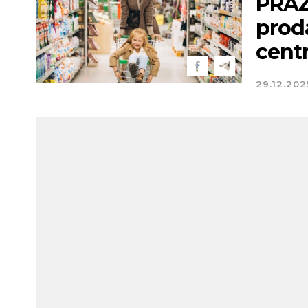
PRAZ
proda
centri
29.12.202