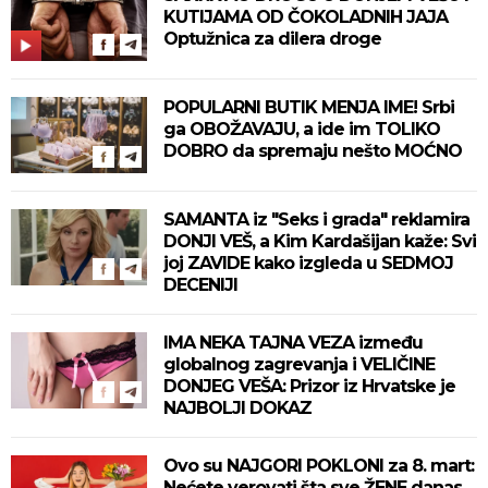
KUTIJAMA OD ČOKOLADNIH JAJA
Optužnica za dilera droge
POPULARNI BUTIK MENJA IME! Srbi
ga OBOŽAVAJU, a ide im TOLIKO
DOBRO da spremaju nešto MOĆNO
SAMANTA iz "Seks i grada" reklamira
DONJI VEŠ, a Kim Kardašijan kaže: Svi
joj ZAVIDE kako izgleda u SEDMOJ
DECENIJI
IMA NEKA TAJNA VEZA između
globalnog zagrevanja i VELIČINE
DONJEG VEŠA: Prizor iz Hrvatske je
NAJBOLJI DOKAZ
Ovo su NAJGORI POKLONI za 8. mart:
Nećete verovati šta sve ŽENE danas