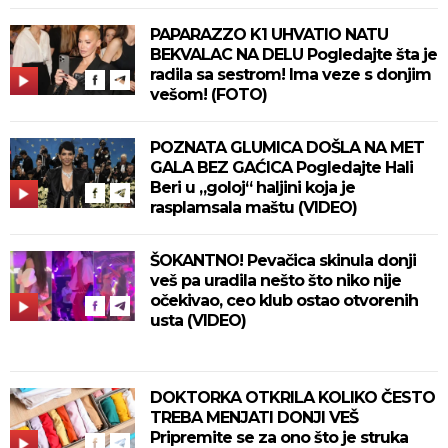
PAPARAZZO K1 UHVATIO NATU
BEKVALAC NA DELU Pogledajte šta je
radila sa sestrom! Ima veze s donjim
vešom! (FOTO)
POZNATA GLUMICA DOŠLA NA MET
GALA BEZ GAĆICA Pogledajte Hali
Beri u „goloj“ haljini koja je
rasplamsala maštu (VIDEO)
ŠOKANTNO! Pevačica skinula donji
veš pa uradila nešto što niko nije
očekivao, ceo klub ostao otvorenih
usta (VIDEO)
DOKTORKA OTKRILA KOLIKO ČESTO
TREBA MENJATI DONJI VEŠ
Pripremite se za ono što je struka