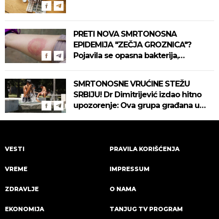
PRETI NOVA SMRTONOSNA
EPIDEMIJA "ZEČJA GROZNICA"?
Pojavila se opasna bakterija,
pogledajte kako se prenosi
SMRTONOSNE VRUĆINE STEŽU
SRBIJU! Dr Dimitrijević izdao hitno
upozorenje: Ova grupa građana u
najvećoj opasnosti! (VIDEO)
VESTI
PRAVILA KORIŠĆENJA
VREME
IMPRESSUM
ZDRAVLJE
O NAMA
EKONOMIJA
TANJUG TV PROGRAM