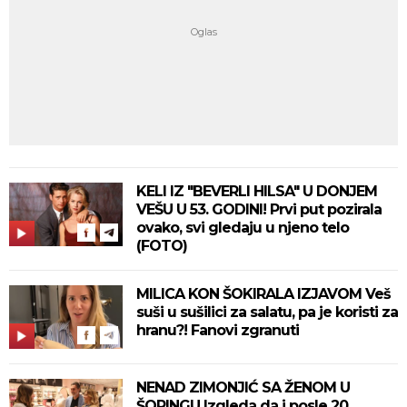
KELI IZ "BEVERLI HILSA" U DONJEM
VEŠU U 53. GODINI! Prvi put pozirala
ovako, svi gledaju u njeno telo
(FOTO)
MILICA KON ŠOKIRALA IZJAVOM Veš
suši u sušilici za salatu, pa je koristi za
hranu?! Fanovi zgranuti
NENAD ZIMONJIĆ SA ŽENOM U
ŠOPINGU Izgleda da i posle 20