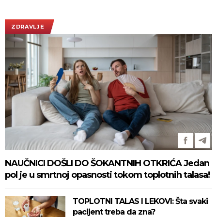
ZDRAVLJE
NAUČNICI DOŠLI DO ŠOKANTNIH OTKRIĆA Jedan
pol je u smrtnoj opasnosti tokom toplotnih talasa!
TOPLOTNI TALAS I LEKOVI: Šta svaki
pacijent treba da zna?