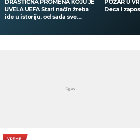
POŽAR U VRTIĆU NA VOŽDOVCU
SINIŠA MAL
Deca i zaposleni evakuisani
DOBIO NAJN
PATIKA Evo k
su posebne 
VREME