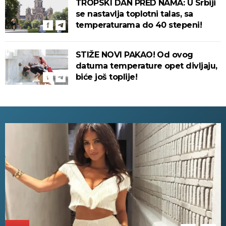
TROPSKI DAN PRED NAMA: U Srbiji
se nastavlja toplotni talas, sa
temperaturama do 40 stepeni!
STIŽE NOVI PAKAO! Od ovog
datuma temperature opet divljaju,
biće još toplije!