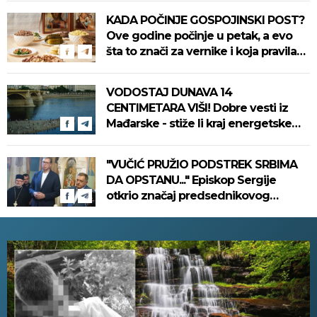
KADA POČINJE GOSPOJINSKI POST?
Ove godine počinje u petak, a evo
šta to znači za vernike i koja pravila
treba poštovati
VODOSTAJ DUNAVA 14
CENTIMETARA VIŠI! Dobre vesti iz
Mađarske - stiže li kraj energetske
neizvesnosti?
"VUČIĆ PRUŽIO PODSTREK SRBIMA
DA OPSTANU..." Episkop Sergije
otkrio značaj predsednikovog
obilaska eparhije