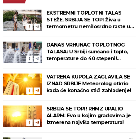
EKSTREMNI TOPLOTNI TALAS
STEŽE, SRBIJA SE TOPI Živa u
termometru nemilosrdno raste u
ovim gradovima
DANAS VRHUNAC TOPLOTNOG
TALASA: U Srbiji sunčano i toplo,
temperature do 40 stepeni!
Tropska noć pred nama!
VATRENA KUPOLA ZAGLAVILA SE
IZNAD SRBIJE Meteorolog otkrio
kada će konačno stići zahlađenje!
SRBIJA SE TOPI! RHMZ UPALIO
ALARM: Evo u kojim gradovima je
izmerena najviša temperatura!