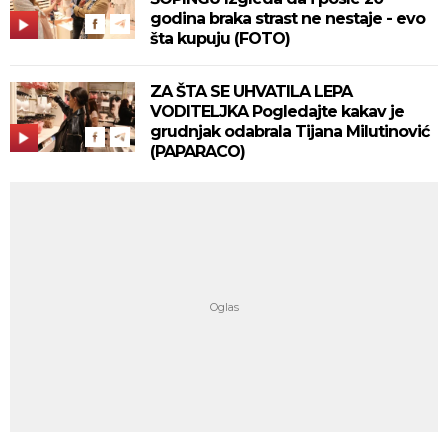
godina braka strast ne nestaje - evo
šta kupuju (FOTO)
ZA ŠTA SE UHVATILA LEPA
VODITELJKA Pogledajte kakav je
grudnjak odabrala Tijana Milutinović
(PAPARACO)