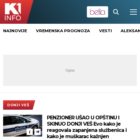
NAJNOVIJE
VREMENSKA PROGNOZA
VESTI
ALEKSAN
DONJI VEŠ
PENZIONER UŠAO U OPŠTINU I
SKINUO DONJI VEŠ Evo kako je
reagovala zapanjena službenica i
kako je muškarac kažnjen