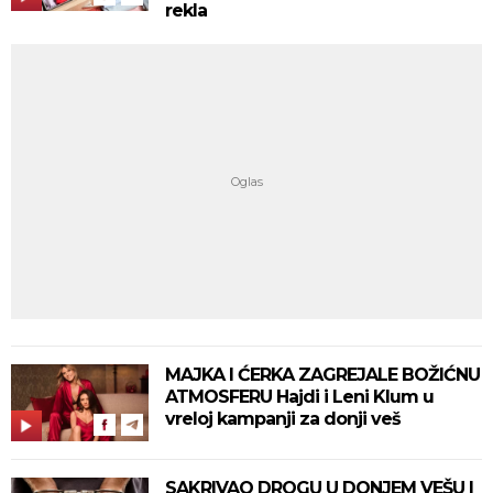
rekla
MAJKA I ĆERKA ZAGREJALE BOŽIĆNU
ATMOSFERU Hajdi i Leni Klum u
vreloj kampanji za donji veš
SAKRIVAO DROGU U DONJEM VEŠU I