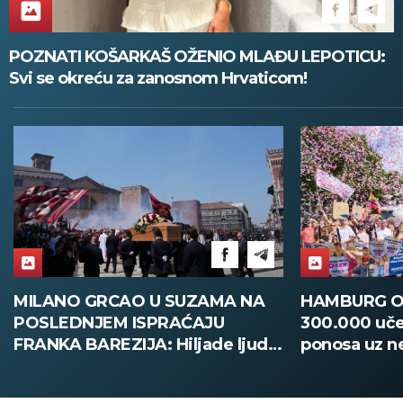
POZNATI KOŠARKAŠ OŽENIO MLAĐU LEPOTICU:
Svi se okreću za zanosnom Hrvaticom!
HAMBURG OBORIO REKORD:
DAČIĆ ISPR
300.000 učesnika na Paradi
FRANCUSKU: S
ponosa uz neviđene mere
pomoć u borb
bezbednosti! (FOTO)
stihije! (FOT