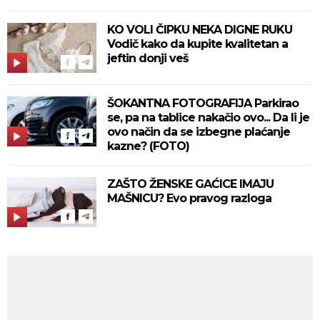
KO VOLI ČIPKU NEKA DIGNE RUKU
Vodič kako da kupite kvalitetan a
jeftin donji veš
ŠOKANTNA FOTOGRAFIJA Parkirao
se, pa na tablice nakačio ovo... Da li je
ovo način da se izbegne plaćanje
kazne? (FOTO)
ZAŠTO ŽENSKE GAĆICE IMAJU
MAŠNICU? Evo pravog razloga