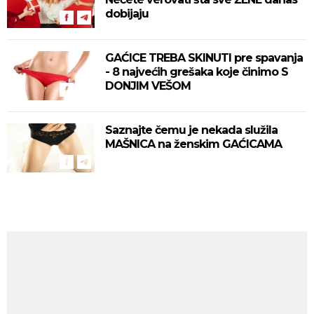
dobijaju
GAĆICE TREBA SKINUTI pre spavanja
- 8 najvećih grešaka koje činimo S
DONJIM VEŠOM
Saznajte čemu je nekada služila
MAŠNICA na ženskim GAĆICAMA