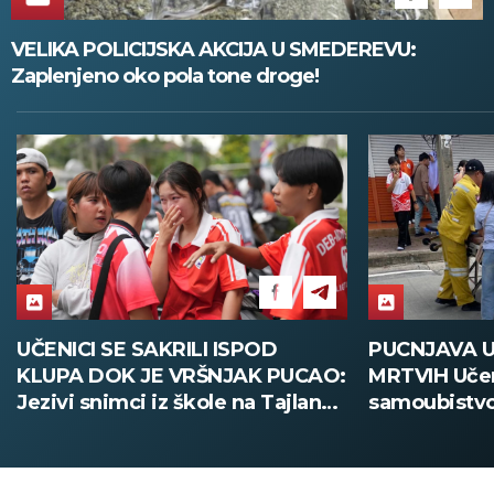
VELIKA POLICIJSKA AKCIJA U SMEDEREVU:
Zaplenjeno oko pola tone droge!
UČENICI SE SAKRILI ISPOD
PUCNJAVA U
KLUPA DOK JE VRŠNJAK PUCAO:
MRTVIH Učen
Jezivi snimci iz škole na Tajlandu
samoubistvo
(UZNEMIRUJUĆE)
Tajlanda (F