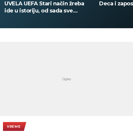
UVELA UEFA Stari način žreba
Deca i zapos
ide u istoriju, od sada sve
digitalno
VREME