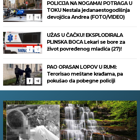
POLICIJA NA NOGAMA! POTRAGA U
TOKU Nestala jedanaestogodišnja
devojčica Andrea (FOTO/VIDEO)
UŽAS U ČAČKU! EKSPLODIRALA
PLINSKA BOCA Lekari se bore za
život povređenog mladića (27)!
PAO OPASAN LOPOV U RUMI:
Terorisao meštane krađama, pa
pokušao da pobegne policiji