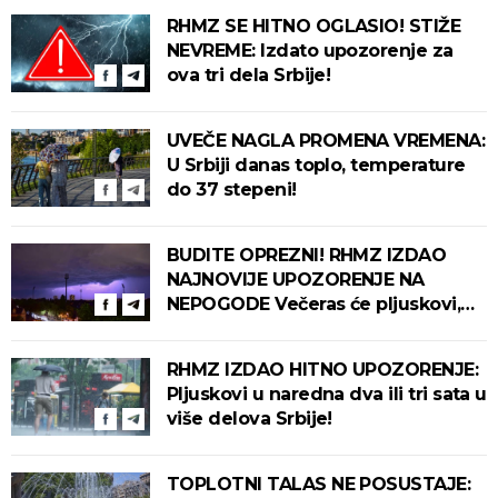
RHMZ SE HITNO OGLASIO! STIŽE
NEVREME: Izdato upozorenje za
ova tri dela Srbije!
UVEČE NAGLA PROMENA VREMENA:
U Srbiji danas toplo, temperature
do 37 stepeni!
BUDITE OPREZNI! RHMZ IZDAO
NAJNOVIJE UPOZORENJE NA
NEPOGODE Večeras će pljuskovi,
grmljavina i olujni vetar pogoditi
ove delove zemlje!
RHMZ IZDAO HITNO UPOZORENJE:
Pljuskovi u naredna dva ili tri sata u
više delova Srbije!
TOPLOTNI TALAS NE POSUSTAJE: