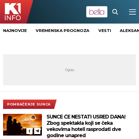
NAJNOVIJE
VREMENSKA PROGNOZA
VESTI
ALEKSAN
POMRAČENJE SUNCA
SUNCE ĆE NESTATI USRED DANA!
Zbog spektakla koji se čeka
vekovima hoteli rasprodati dve
godine unapred