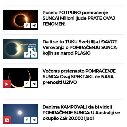
Počelo POTPUNO pomračenje
SUNCA! Milioni ljude PRATE OVAJ
FENOMEN!
Da li se to TUKU Sveti Ilija i ĐAVO?
Verovanja o POMRAČENJU SUNCA
kojih se narod PLAŠIO
Večeras prstenasto POMRAČENJE
SUNCA: Ovaj SPEKTAKL će NASA
prenositi UŽIVO
Danima KAMPOVALI da bi videli
POMRAČENJE SUNCA: U Australiji se
okupilo čak 20.000 ljudi