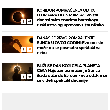
KORIDOR POMRAČENJA OD 17.
FEBRUARA DO 3. MARTA: Evo šta
donosi svim znacima horoskopa -
ruski astrolog upozorava šta nikako
ne smemo raditi
DANAS JE PRVO POMRAČENJE
SUNCA U OVOJ GODINI: Evo odakle
može da se posmatra spektakl na
nebu
BLIŽI SE DAN KOJI CELA PLANETA
ČEKA Najduže pomračenje Sunca
ikada stiže do Evrope - evo odakle će
se videti spektakl decenije