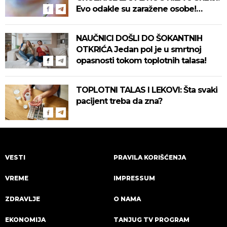
Evo odakle su zaražene osobe!
Pročitajte na vreme savete "Batuta"
za zaštitu!
NAUČNICI DOŠLI DO ŠOKANTNIH
OTKRIĆA Jedan pol je u smrtnoj
opasnosti tokom toplotnih talasa!
TOPLOTNI TALAS I LEKOVI: Šta svaki
pacijent treba da zna?
VESTI
PRAVILA KORIŠĆENJA
VREME
IMPRESSUM
ZDRAVLJE
O NAMA
EKONOMIJA
TANJUG TV PROGRAM