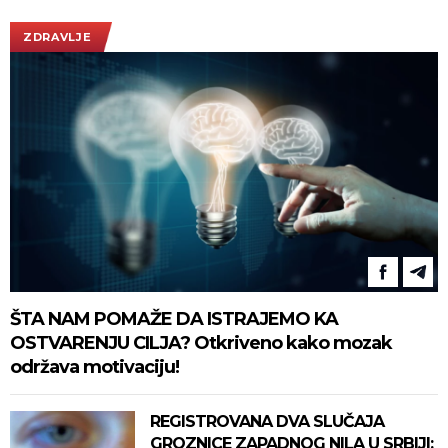
ZDRAVLJE
ŠTA NAM POMAŽE DA ISTRAJEMO KA
OSTVARENJU CILJA? Otkriveno kako mozak
održava motivaciju!
REGISTROVANA DVA SLUČAJA
GROZNICE ZAPADNOG NILA U SRBIJI: