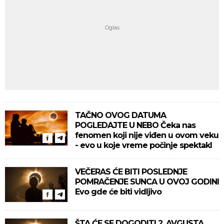
TAČNO OVOG DATUMA
POGLEDAJTE U NEBO Čeka nas
fenomen koji nije viđen u ovom veku
- evo u koje vreme počinje spektakl
VEČERAS ĆE BITI POSLEDNJE
POMRAČENJE SUNCA U OVOJ GODINI
Evo gde će biti vidljivo
ŠTA ĆE SE DOGODITI 2. AVGUSTA