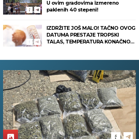
U ovim gradovima izmereno
paklenih 40 stepeni!
IZDRŽITE JOŠ MALO! TAČNO OVOG
DATUMA PRESTAJE TROPSKI
TALAS, TEMPERATURA KONAČNO
PADA! Meteorolog otkrio kada u
Srbiju stiže zahlađenje!