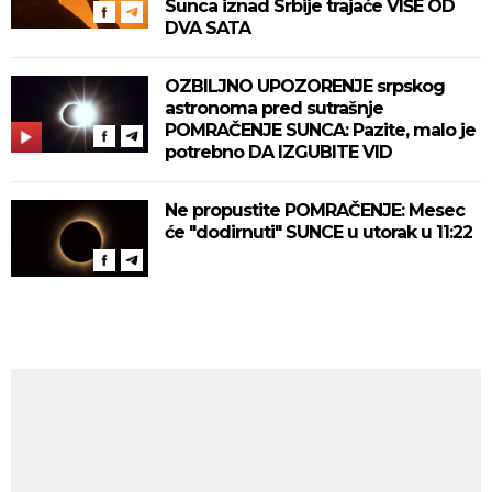
Sunca iznad Srbije trajaće VIŠE OD
DVA SATA
OZBILJNO UPOZORENJE srpskog
astronoma pred sutrašnje
POMRAČENJE SUNCA: Pazite, malo je
potrebno DA IZGUBITE VID
Ne propustite POMRAČENJE: Mesec
će "dodirnuti" SUNCE u utorak u 11:22