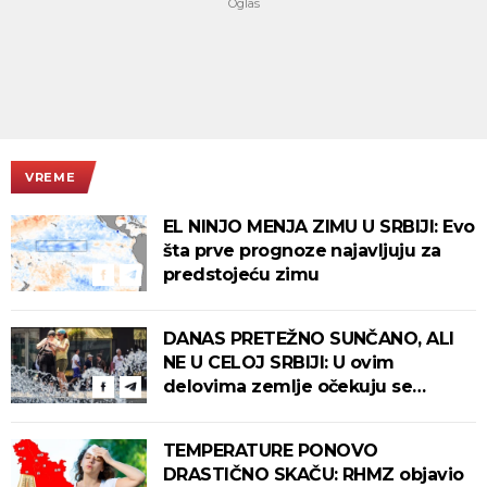
VREME
EL NINJO MENJA ZIMU U SRBIJI: Evo
šta prve prognoze najavljuju za
predstojeću zimu
DANAS PRETEŽNO SUNČANO, ALI
NE U CELOJ SRBIJI: U ovim
delovima zemlje očekuju se
intenzivni pljuskovi s grmljavinom!
TEMPERATURE PONOVO
DRASTIČNO SKAČU: RHMZ objavio