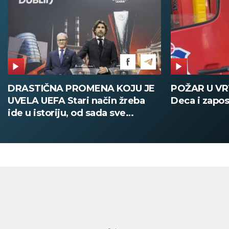
DRASTIČNA PROMENA KOJU JE
POŽAR U V
UVELA UEFA Stari način žreba
Deca i zapos
ide u istoriju, od sada sve
digitalno