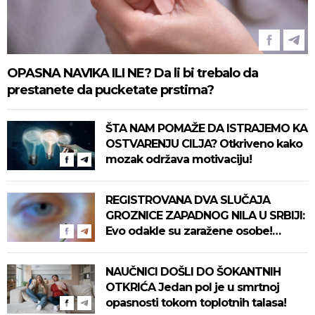
OPASNA NAVIKA ILI NE? Da li bi trebalo da
prestanete da pucketate prstima?
ŠTA NAM POMAŽE DA ISTRAJEMO KA
OSTVARENJU CILJA? Otkriveno kako
mozak održava motivaciju!
REGISTROVANA DVA SLUČAJA
GROZNICE ZAPADNOG NILA U SRBIJI:
Evo odakle su zaražene osobe!
Pročitajte na vreme savete "Batuta"
za zaštitu!
NAUČNICI DOŠLI DO ŠOKANTNIH
OTKRIĆA Jedan pol je u smrtnoj
opasnosti tokom toplotnih talasa!