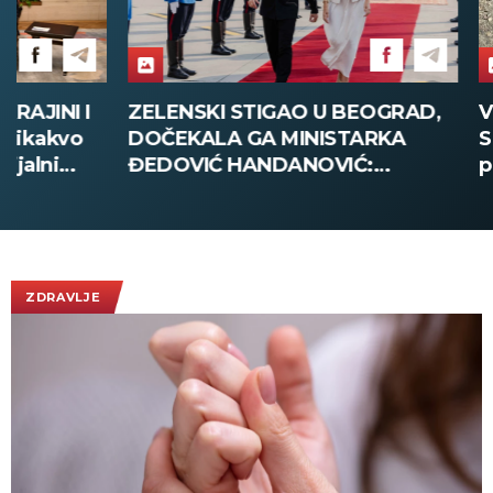
ZELENSKI STIGAO U BEOGRAD,
VELIKA POLI
DOČEKALA GA MINISTARKA
SMEDEREVU:
ĐEDOVIĆ HANDANOVIĆ:
pola tone dr
Predsednik Ukrajine prvi put u
poseti Srbiji - sutra sastanak sa
Vučićem! (FOTO/VIDEO)
ZDRAVLJE