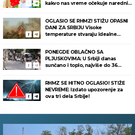
kakvo nas vreme očekuje narednih
dana!
OGLASIO SE RHMZ! STIŽU OPASNI
DANI ZA SRBIJU Visoke
temperature stvaraju idealne
uslove za izbijanje i širenje požara!
PONEGDE OBLAČNO SA
PLJUSKOVIMA: U Srbiji danas
sunčano i toplo, najviše do 36
stepeni!
RHMZ SE HITNO OGLASIO! STIŽE
NEVREME: Izdato upozorenje za
ova tri dela Srbije!