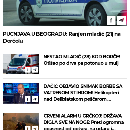
PUCNJAVA U BEOGRADU: Ranjen mladić (21) na
Dorćolu
NESTAO MLADIĆ (28) KOD BORČE!
Otišao po drva pa potonuo u mulj
DAČIĆ OBJAVIO SNIMAK BORBE SA
VATRENOM STIHIJOM! Helikopteri
nad Deliblatskom peščarom,
vatrogasci danima ne staju
CRVENI ALARM U GRČKOJ! DRŽAVA
DIGLA SVE NA NOGE: Preti ogromna
opasnost od požara, na udaru i