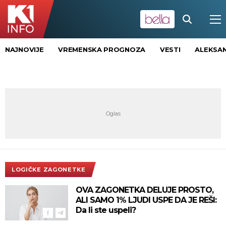
NAJNOVIJE
VREMENSKA PROGNOZA
VESTI
ALEKSAN
LOGIČKE ZAGONETKE
OVA ZAGONETKA DELUJE PROSTO,
ALI SAMO 1% LJUDI USPE DA JE REŠI:
Da li ste uspeli?