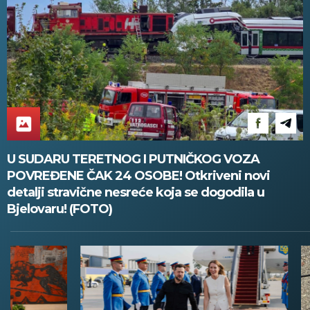
U SUDARU TERETNOG I PUTNIČKOG VOZA
POVREĐENE ČAK 24 OSOBE! Otkriveni novi
detalji stravične nesreće koja se dogodila u
Bjelovaru! (FOTO)