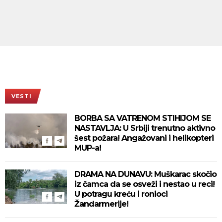
VESTI
BORBA SA VATRENOM STIHIJOM SE
NASTAVLJA: U Srbiji trenutno aktivno
šest požara! Angažovani i helikopteri
MUP-a!
DRAMA NA DUNAVU: Muškarac skočio
iz čamca da se osveži i nestao u reci!
U potragu kreću i ronioci
Žandarmerije!