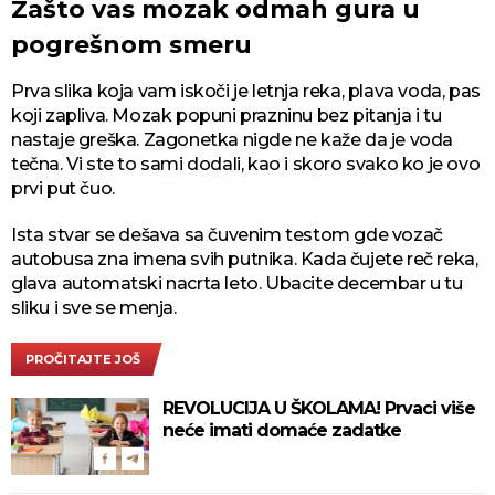
Zašto vas mozak odmah gura u
pogrešnom smeru
Prva slika koja vam iskoči je letnja reka, plava voda, pas
koji zapliva. Mozak popuni prazninu bez pitanja i tu
nastaje greška. Zagonetka nigde ne kaže da je voda
tečna. Vi ste to sami dodali, kao i skoro svako ko je ovo
prvi put čuo.
Ista stvar se dešava sa čuvenim testom gde vozač
autobusa zna imena svih putnika. Kada čujete reč reka,
glava automatski nacrta leto. Ubacite decembar u tu
sliku i sve se menja.
PROČITAJTE JOŠ
REVOLUCIJA U ŠKOLAMA! Prvaci više
neće imati domaće zadatke