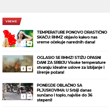
VREME
TEMPERATURE PONOVO DRASTIČNO
SKAČU: RHMZ objavio kakvo nas
vreme očekuje narednih dana!
OGLASIO SE RHMZ! STIŽU OPASNI
DANI ZA SRBIJU Visoke temperature
stvaraju idealne uslove za izbijanje i
širenje požara!
PONEGDE OBLAČNO SA
PLJUSKOVIMA: U Srbiji danas
sunčano i toplo, najviše do 36
stepeni!