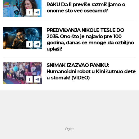
RAKU Da li previše razmišljamo o
onome što već osećamo?
PREDVIĐANJA NIKOLE TESLE DO
2035. Ono što je najavio pre 100
godina, danas će mnoge da ozbiljno
uplaši!
SNIMAK IZAZVAO PANIKU:
Humanoidni robot u Kini šutnuo dete
u stomak! (VIDEO)