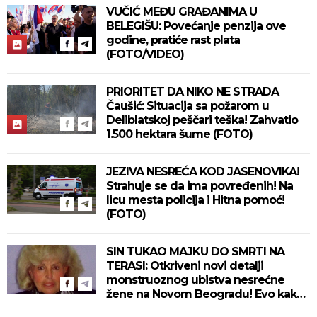
VUČIĆ MEĐU GRAĐANIMA U
BELEGIŠU: Povećanje penzija ove
godine, pratiće rast plata
(FOTO/VIDEO)
PRIORITET DA NIKO NE STRADA
Čaušić: Situacija sa požarom u
Deliblatskoj peščari teška! Zahvatio
1.500 hektara šume (FOTO)
JEZIVA NESREĆA KOD JASENOVIKA!
Strahuje se da ima povređenih! Na
licu mesta policija i Hitna pomoć!
(FOTO)
SIN TUKAO MAJKU DO SMRTI NA
TERASI: Otkriveni novi detalji
monstruoznog ubistva nesrećne
žene na Novom Beogradu! Evo kako
se ubica branio!