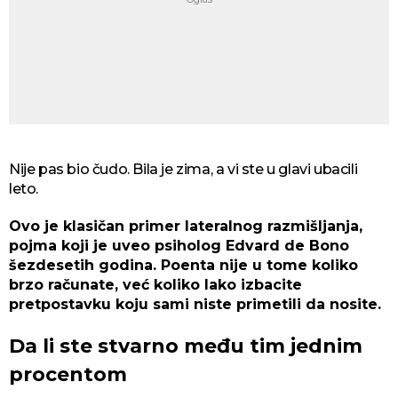
Nije pas bio čudo. Bila je zima, a vi ste u glavi ubacili
leto.
Ovo je klasičan primer lateralnog razmišljanja,
pojma koji je uveo psiholog Edvard de Bono
šezdesetih godina. Poenta nije u tome koliko
brzo računate, već koliko lako izbacite
pretpostavku koju sami niste primetili da nosite.
Da li ste stvarno među tim jednim
procentom