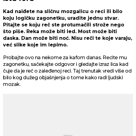
Kad naiđete na sličnu mozgalicu o reci ili bilo
koju logičku zagonetku, uradite jednu stvar.
Pitajte se koju reč ste protumačili strože nego
što piše. Reka može biti led. Most može biti
daska. Dan može biti noć. Nisu reči te koje varaju,
već slike koje im lepimo.
Probajte ovo na nekome za kafom danas. Recite mu
zagonetku, sačekajte odgovor i gledajte izraz lica kad
čuje da je reč o zaleđenoj reci. Taj trenutak vredi više od
bilo kog dužeg objašnjenja o tome kako radi ljudski
mozak.