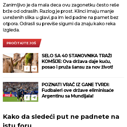
Zanimljivo je da mala deca ovu zagonetku često reše
brže od odraslih. Razlog je prost. Klinci imaju manje
uvreženih slika u glavi, pa im led padne na pamet bez
otpora. Odrasli su previše sigurni da znaju kako reka
izgleda.
PROČITAJTE JOŠ
SELO SA 40 STANOVNIKA TRAŽI
KOMŠIJE: Ova država daje kuću,
posao i pruža šansu za nov život!
POZNATI VRAČ IZ GANE TVRDI:
Fudbaleri ove države eliminisaće
Argentinu sa Mundijala!
Kako da sledeći put ne padnete na
istu foru