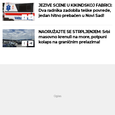
JEZIVE SCENE U KIKINDSKOJ FABRICI:
Dva radnika zadobila teške povrede,
jedan hitno prebačen u Novi Sad!
NAORUŽAJTE SE STRPLJENJEM: Srbi
masovno krenuli na more, potpuni
kolaps na graničnim prelazima!