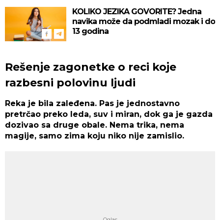
KOLIKO JEZIKA GOVORITE? Jedna
navika može da podmladi mozak i do
13 godina
Rešenje zagonetke o reci koje
razbesni polovinu ljudi
Reka je bila zaleđena. Pas je jednostavno
pretrčao preko leda, suv i miran, dok ga je gazda
dozivao sa druge obale. Nema trika, nema
magije, samo zima koju niko nije zamislio.