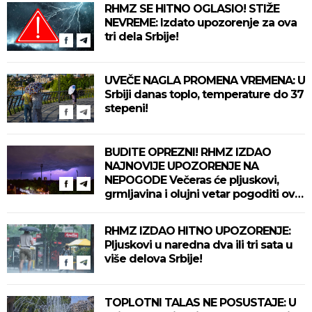
RHMZ SE HITNO OGLASIO! STIŽE
NEVREME: Izdato upozorenje za ova
tri dela Srbije!
UVEČE NAGLA PROMENA VREMENA: U
Srbiji danas toplo, temperature do 37
stepeni!
BUDITE OPREZNI! RHMZ IZDAO
NAJNOVIJE UPOZORENJE NA
NEPOGODE Večeras će pljuskovi,
grmljavina i olujni vetar pogoditi ove
delove zemlje!
RHMZ IZDAO HITNO UPOZORENJE:
Pljuskovi u naredna dva ili tri sata u
više delova Srbije!
TOPLOTNI TALAS NE POSUSTAJE: U