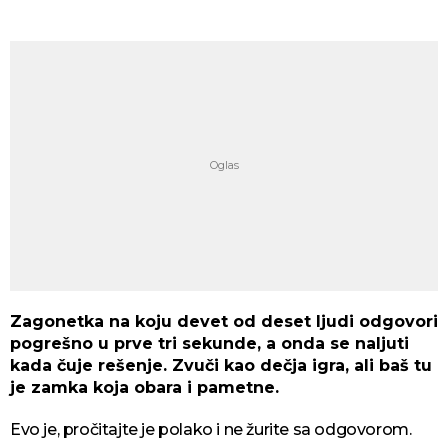
Zagonetka na koju devet od deset ljudi odgovori
pogrešno u prve tri sekunde, a onda se naljuti
kada čuje rešenje. Zvuči kao dečja igra, ali baš tu
je zamka koja obara i pametne.
Evo je, pročitajte je polako i ne žurite sa odgovorom.