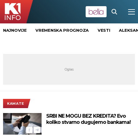
NAJNOVIJE
VREMENSKA PROGNOZA
VESTI
ALEKSAN
KAMATE
SRBI NE MOGU BEZ KREDITA? Evo
koliko stvarno dugujemo bankama!