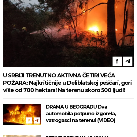
U SRBIJI TRENUTNO AKTIVNA ČETIRI VEĆA
POŽARA: Najkritičnije u Deliblatskoj peščari, gori
više od 700 hektara! Na terenu skoro 500 ljudi!
DRAMA U BEOGRADU Dva
automobila potpuno izgorela,
vatrogasci na terenu! (VIDEO)