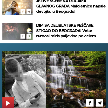
JEZIVE SCENE NA ULICAMA
GLAVNOG GRADA Maloletnice napale
devojku u Beogradu!
DIM SA DELIBLATSKE PEŠČARE
STIGAO DO BEOGRADA! Vetar
raznosi miris paljevine po celom
gradu, ne može da se diše! (VIDEO)