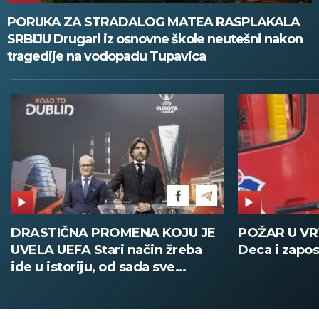
PORUKA ZA STRADALOG MATEA RASPLAKALA
SRBIJU Drugari iz osnovne škole neutešni nakon
tragedije na vodopadu Tupavica
POŽAR U VRTIĆU NA VOŽDOVCU
SINIŠA MAL
Deca i zaposleni evakuisani
DOBIO NAJN
PATIKA Evo k
su posebne 