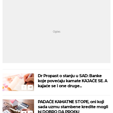
Dr Propast o stanju u SAD: Banke
koje povećaju kamate KAJAĆE SE. A
kajaće se i one druge...
PADAĆE KAMATNE STOPE, oni koji
sada uzmu stambene kredite mogli
bi DOBRO DA PROĐU