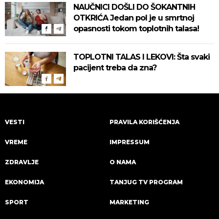
za zaštitu!
NAUČNICI DOŠLI DO ŠOKANTNIH
OTKRIĆA Jedan pol je u smrtnoj
opasnosti tokom toplotnih talasa!
TOPLOTNI TALAS I LEKOVI: Šta svaki
pacijent treba da zna?
VESTI
PRAVILA KORIŠĆENJA
VREME
IMPRESSUM
ZDRAVLJE
O NAMA
EKONOMIJA
TANJUG TV PROGRAM
SPORT
MARKETING