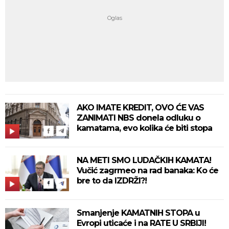
AKO IMATE KREDIT, OVO ĆE VAS
ZANIMATI NBS donela odluku o
kamatama, evo kolika će biti stopa
NA METI SMO LUDAČKIH KAMATA!
Vučić zagrmeo na rad banaka: Ko će
bre to da IZDRŽI?!
Smanjenje KAMATNIH STOPA u
Evropi uticaće i na RATE U SRBIJI!