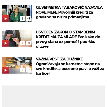
GUVERNERKA TABAKOVIĆ NAJAVILA
NOVE MERE Povoljniji krediti za
građane sa nižim primanjima
USVOJEN ZAKON O STAMBENIM
KREDITIMA ZA MLADE Evo kako do
prvog stana uz pomoć i podršku
države
VAŽNA VEST ZA DUŽNIKE
Ograničavaju se kamatne stope na
sve kredite, a posebno pravilo važi za
kartice!