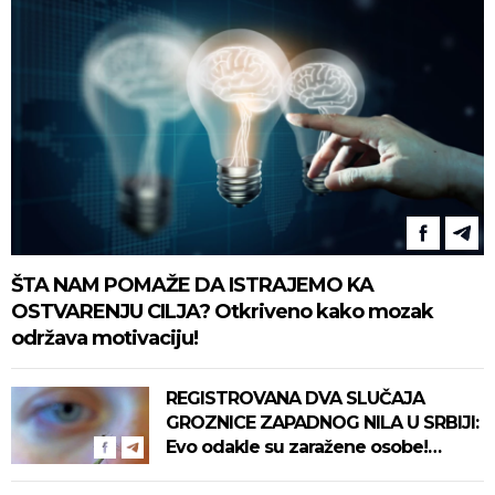
ŠTA NAM POMAŽE DA ISTRAJEMO KA
OSTVARENJU CILJA? Otkriveno kako mozak
održava motivaciju!
REGISTROVANA DVA SLUČAJA
GROZNICE ZAPADNOG NILA U SRBIJI:
Evo odakle su zaražene osobe!
Pročitajte na vreme savete "Batuta"