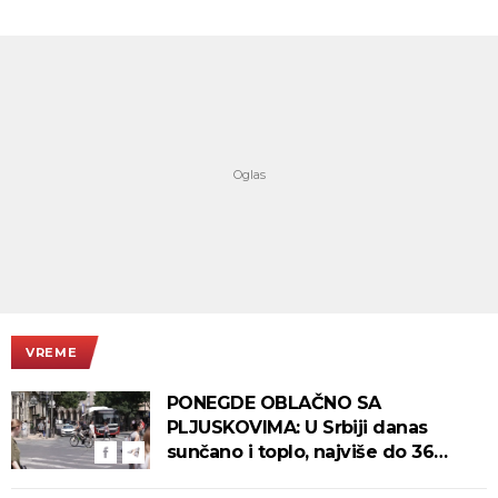
VREME
PONEGDE OBLAČNO SA
PLJUSKOVIMA: U Srbiji danas
sunčano i toplo, najviše do 36
stepeni!