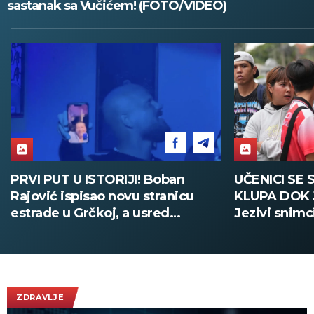
sastanak sa Vučićem! (FOTO/VIDEO)
UČENICI SE SAKRILI ISPOD
PUCNJAVA U
KLUPA DOK JE VRŠNJAK PUCAO:
MRTVIH Učen
Jezivi snimci iz škole na Tajlandu
samoubistvo
(UZNEMIRUJUĆE)
Tajlanda (F
ZDRAVLJE