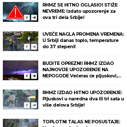
RHMZ SE HITNO OGLASIO! STIŽE
NEVREME: Izdato upozorenje za
ova tri dela Srbije!
UVEČE NAGLA PROMENA VREMENA:
U Srbiji danas toplo, temperature
do 37 stepeni!
BUDITE OPREZNI! RHMZ IZDAO
NAJNOVIJE UPOZORENJE NA
NEPOGODE Večeras će pljuskovi,
grmljavina i olujni vetar pogoditi
ove delove zemlje!
RHMZ IZDAO HITNO UPOZORENJE:
Pljuskovi u naredna dva ili tri sata u
više delova Srbije!
TOPLOTNI TALAS NE POSUSTAJE: