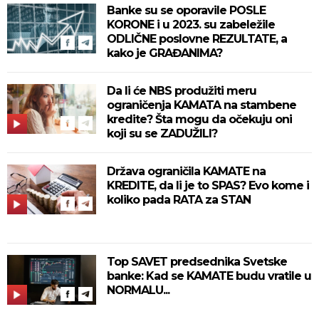
Banke su se oporavile POSLE
KORONE i u 2023. su zabeležile
ODLIČNE poslovne REZULTATE, a
kako je GRAĐANIMA?
Da li će NBS produžiti meru
ograničenja KAMATA na stambene
kredite? Šta mogu da očekuju oni
koji su se ZADUŽILI?
Država ograničila KAMATE na
KREDITE, da li je to SPAS? Evo kome i
koliko pada RATA za STAN
Top SAVET predsednika Svetske
banke: Kad se KAMATE budu vratile u
NORMALU...