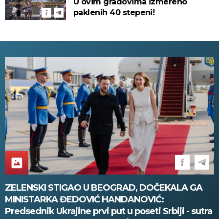
U ovim gradovima izmereno
paklenih 40 stepeni!
ZELENSKI STIGAO U BEOGRAD, DOČEKALA GA
MINISTARKA ĐEDOVIĆ HANDANOVIĆ:
Predsednik Ukrajine prvi put u poseti Srbiji - sutra