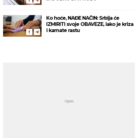
Ko hoće, NAĐE NAČIN: Srbija će
IZMIRITI svoje OBAVEZE, iako je kriza
i kamate rastu