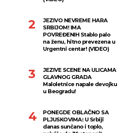
JEZIVO NEVREME HARA
SRBIJOM! IMA
POVREĐENIH Stablo palo
na ženu, hitno prevezena u
Urgentni centar! (VIDEO)
JEZIVE SCENE NA ULICAMA
GLAVNOG GRADA
Maloletnice napale devojku
u Beogradu!
PONEGDE OBLAČNO SA
PLJUSKOVIMA: U Srbiji
danas sunčano i toplo,