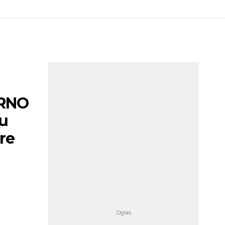
ARNO
 u
re