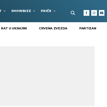
T
SHOWBIZZ
PRIČE
FUN BOX
KULTURA I
RAT U UKRAJINI
CRVENA ZVEZDA
PARTIZAN