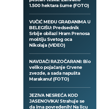
1.500 hektara šume (FOTO)
VUČIĆ MEĐU GRAĐANIMA U
BELEGIŠU: Predsednik
Srbije obilazi Hram Prenosa
moštiju Svetog oca
Nikolaja (VIDEO)
NAVIJAČI RAZOČARANI: Bio
veliko pojačanje Crvene
zvezde, a sada napušta
Marakanu! (FOTO)
JEZIVA NESREĆA KOD
JASENOVIKA! Strahuje se
da ima povređenih! Na licu