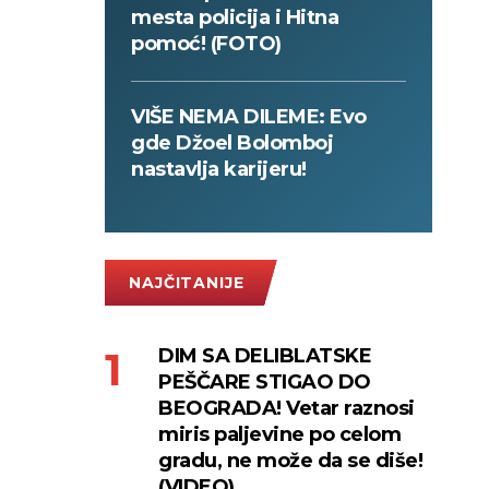
mesta policija i Hitna
pomoć! (FOTO)
VIŠE NEMA DILEME: Evo
gde Džoel Bolomboj
nastavlja karijeru!
NAJČITANIJE
DIM SA DELIBLATSKE
PEŠČARE STIGAO DO
BEOGRADA! Vetar raznosi
miris paljevine po celom
gradu, ne može da se diše!
(VIDEO)