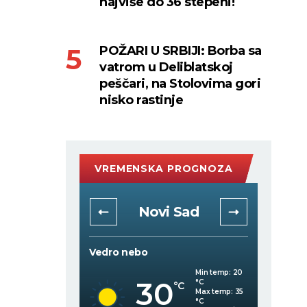
najviše do 36 stepeni!
POŽARI U SRBIJI: Borba sa
vatrom u Deliblatskoj
peščari, na Stolovima gori
nisko rastinje
VREMENSKA PROGNOZA
rad
Novi Sad
Vedro nebo
Mestimi
Min temp:
21
Min temp:
20
30
°C
°C
C
°C
Max temp:
35
Max temp:
35
°C
°C