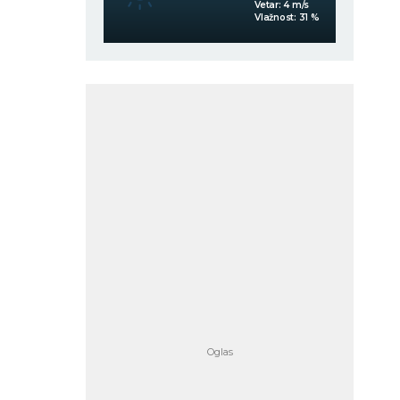
Vetar:
5
m/s
Vetar:
4
m/s
Vlažnost:
46
%
Vlažnost:
31
%