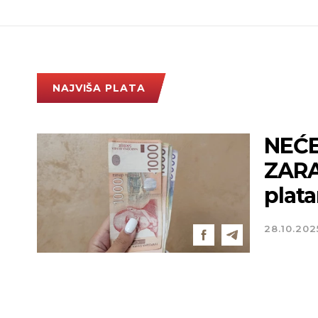
NAJVIŠA PLATA
NEĆE
ZARA
plata
28.10.202