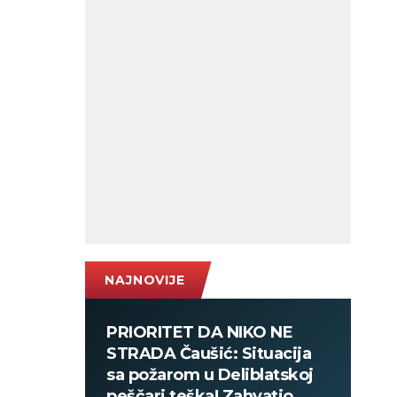
NAJNOVIJE
PRIORITET DA NIKO NE
STRADA Čaušić: Situacija
sa požarom u Deliblatskoj
peščari teška! Zahvatio