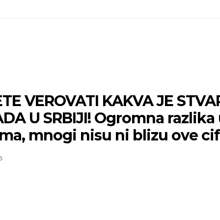
TE VEROVATI KAKVA JE STV
DA U SRBIJI! Ogromna razlika
ma, mnogi nisu ni blizu ove cif
5