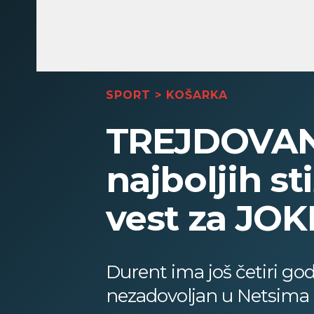
SPORT
>
KOŠARKA
TREJDOVAN
najboljih st
vest za JOK
Durent ima još četiri go
nezadovoljan u Netsima