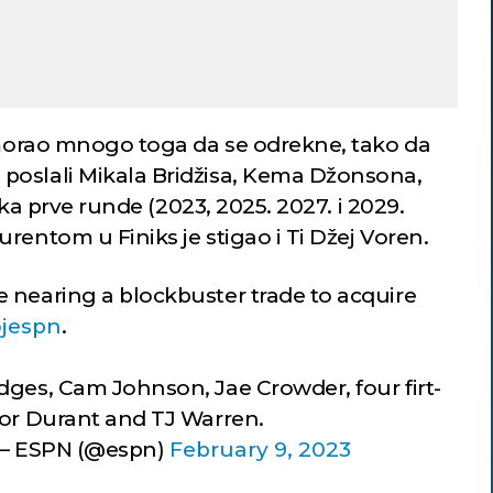
u morao mnogo toga da se odrekne, tako da
poslali Mikala Bridžisa, Kema Džonsona,
pika prve runde (2023, 2025. 2027. i 2029.
rentom u Finiks je stigao i Ti Džej Voren.
 nearing a blockbuster trade to acquire
jespn
.
dges, Cam Johnson, Jae Crowder, four firt-
for Durant and TJ Warren.
 ESPN (@espn)
February 9, 2023