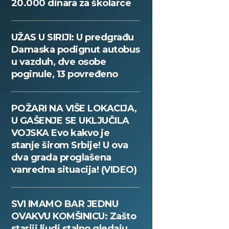
20.000 dinara za školarce
UŽAS U SIRIJI: U predgrađu
Damaska podignut autobus
u vazduh, dve osobe
poginule, 13 povređeno
POŽARI NA VIŠE LOKACIJA,
U GAŠENJE SE UKLJUČILA
VOJSKA Evo kakvo je
stanje širom Srbije! U ova
dva grada proglašena
vanredna situacija! (VIDEO)
SVI IMAMO BAR JEDNU
OVAKVU KOMŠINICU: Zašto
stariji ljudi stalno gledaju