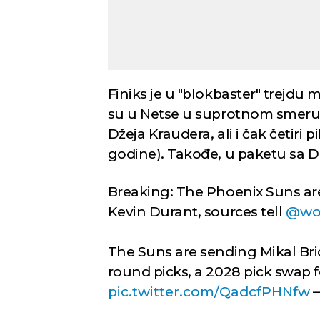
Finiks je u "blokbaster" trejd
su u Netse u suprotnom smeru 
Džeja Kraudera, ali i čak četiri 
godine). Takođe, u paketu sa Du
Breaking: The Phoenix Suns are
Kevin Durant, sources tell
@wo
The Suns are sending Mikal Bri
round picks, a 2028 pick swap 
pic.twitter.com/QadcfPHNfw
—