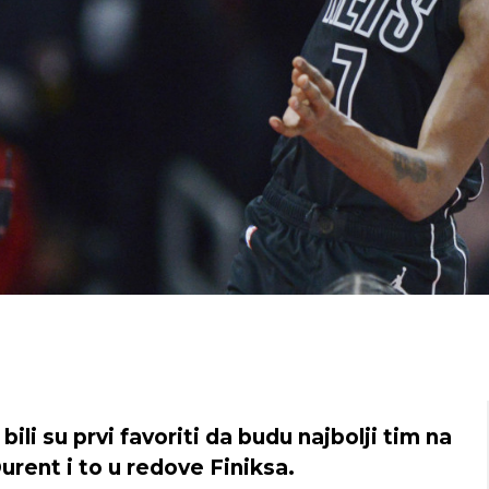
bili su prvi favoriti da budu najbolji tim na
urent i to u redove Finiksa.