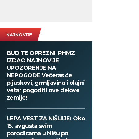
NAJNOVIJE
BUDITE OPREZNI! RHMZ
IZDAO NAJNOVIJE
UPOZORENJE NA
NEPOGODE Večeras će
pljuskovi, grmljavina i olujni
vetar pogoditi ove delove
zemlje!
LEPA VEST ZA NIŠLIIJE: Oko
15. avgusta svim
porodicama u Nišu po