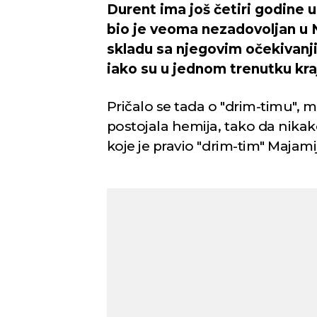
Durent ima još četiri godine 
bio je veoma nezadovoljan u N
skladu sa njegovim očekivanji
iako su u jednom trenutku kraj
Pričalo se tada o "drim-timu", m
postojala hemija, tako da nikako
koje je pravio "drim-tim" Maja
Novi Sad
Umerena kiša
Mest
Min temp:
23
°C
28
°C
Max temp:
39
°C
Vetar:
3
m/s
Vlažnost:
39
%