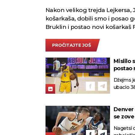
Nakon velikog trejda Lejkersa, J
košarkaša, dobili smo i posao g
Bruklin i postao novi košarkaš 
PROČITAJTE JOŠ
Mislilo
postao n
Džejms je
ubacio 3
Denver 
se zove
Nagetsi d