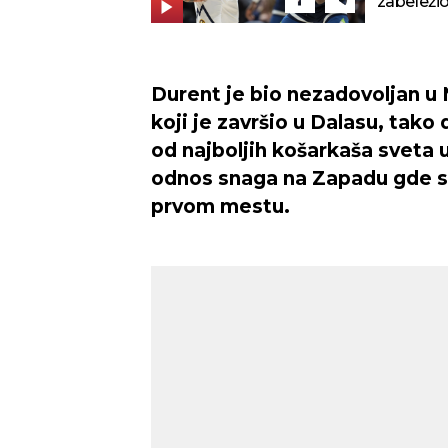
zabeležio
Durent je bio nezadovoljan u N
koji je završio u Dalasu, tako 
od najboljih košarkaša sveta u
odnos snaga na Zapadu gde se 
prvom mestu.