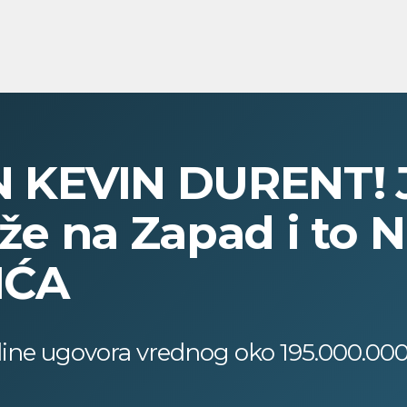
 KEVIN DURENT! 
iže na Zapad i to 
IĆA
dine ugovora vrednog oko 195.000.000 