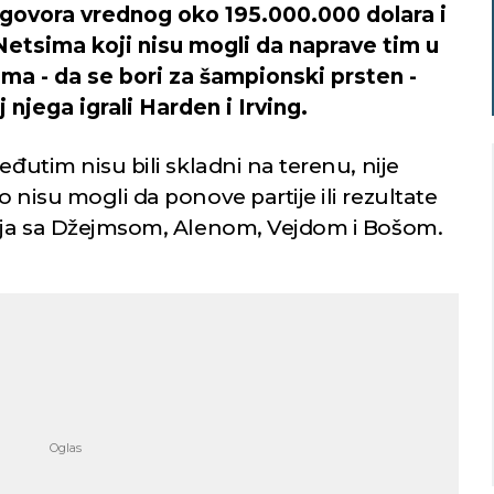
ugovora vrednog oko 195.000.000 dolara i
etsima koji nisu mogli da naprave tim u
ma - da se bori za šampionski prsten -
 njega igrali Harden i Irving.
eđutim nisu bili skladni na terenu, nije
 nisu mogli da ponove partije ili rezultate
mija sa Džejmsom, Alenom, Vejdom i Bošom.
Niš
Beograd
imično oblačno
Mestimično oblačno
25
Min temp:
21
Min temp:
23
°C
°C
°C
26
°C
Max temp:
37
Max temp:
39
°C
°C
Vetar:
2
m/s
Vetar:
3
m/s
Vlažnost:
41
%
Vlažnost:
61
%