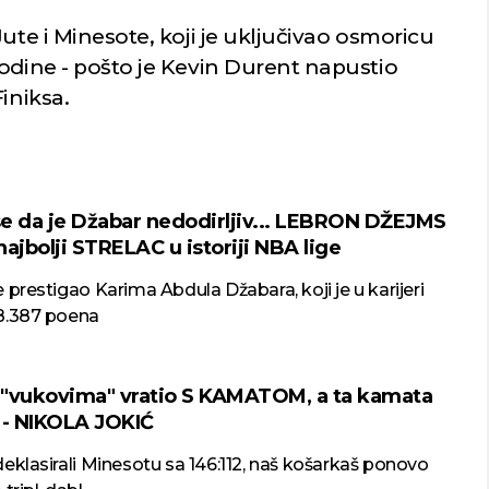
ute i Minesote, koji je uključivao osmoricu
odine - pošto je Kevin Durent napustio
Finiksa.
 se da je Džabar nedodirljiv... LEBRON DŽEJMS
ajbolji STRELAC u istoriji NBA lige
 prestigao Karima Abdula Džabara, koji je u karijeri
8.387 poena
"vukovima" vratio S KAMATOM, a ta kamata
 - NIKOLA JOKIĆ
eklasirali Minesotu sa 146:112, naš košarkaš ponovo