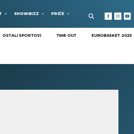
T
SHOWBIZZ
PRIČE
FUN BOX
KULTURA I
OSTALI SPORTOVI
TIME OUT
EUROBASKET 2025