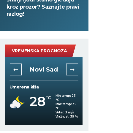
kroz prozor? Saznajte pravi
razlog!
VREMENSKA PROGNOZA
Novi Sad
Niš
Umerena kiša
Mestimično oblačno
28
Min temp:
23
°C
°C
26
°C
Max temp:
39
°C
Vetar:
3
m/s
Vlažnost:
39
%