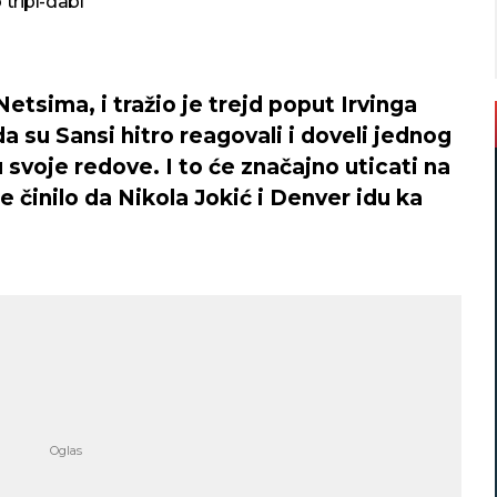
 tripl-dabl
etsima, i tražio je trejd poput Irvinga
da su Sansi hitro reagovali i doveli jednog
 svoje redove. I to će značajno uticati na
činilo da Nikola Jokić i Denver idu ka