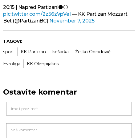
20:15 | Napred Partizan!⚫️⚪️
pic.twitter.com/2z56zVpVeI
— KK Partizan Mozzart
Bet (@PartizanBC)
November 7, 2025
TAGOVI:
sport
KK Partizan
košarka
Željko Obradović
Evroliga
KK Olimpijakos
Ostavite komentar