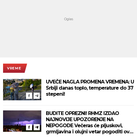
VREME
UVEČE NAGLA PROMENA VREMENA: U
Srbiji danas toplo, temperature do 37
stepeni!
BUDITE OPREZNI! RHMZ IZDAO
NAJNOVIJE UPOZORENJE NA
NEPOGODE Večeras će pljuskovi,
grmljavina i olujni vetar pogoditi ove