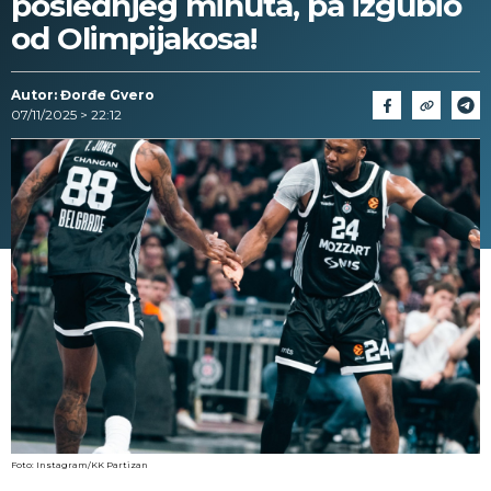
poslednjeg minuta, pa izgubio
od Olimpijakosa!
Autor: Đorđe Gvero
07/11/2025 > 22:12
Foto: Instagram/KK Partizan