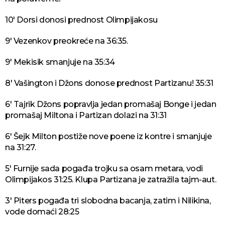
10' Dorsi donosi prednost Olimpijakosu
9' Vezenkov preokreće na 36:35.
9' Mekisik smanjuje na 35:34
8' Vašington i Džons donose prednost Partizanu! 35:31
6' Tajrik Džons popravlja jedan promašaj Bonge i jedan
promašaj Miltona i Partizan dolazi na 31:31
6' Šejk Milton postiže nove poene iz kontre i smanjuje
na 31:27.
5' Furnije sada pogađa trojku sa osam metara, vodi
Olimpijakos 31:25. Klupa Partizana je zatražila tajm-aut.
3' Piters pogađa tri slobodna bacanja, zatim i Nilikina,
vode domaći 28:25