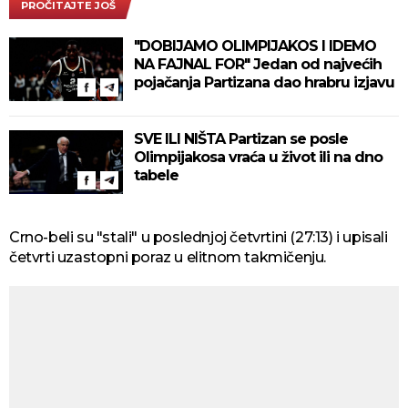
PROČITAJTE JOŠ
"DOBIJAMO OLIMPIJAKOS I IDEMO
NA FAJNAL FOR" Jedan od najvećih
pojačanja Partizana dao hrabru izjavu
SVE ILI NIŠTA Partizan se posle
Olimpijakosa vraća u život ili na dno
tabele
Crno-beli su "stali" u poslednjoj četvrtini (27:13) i upisali
četvrti uzastopni poraz u elitnom takmičenju.