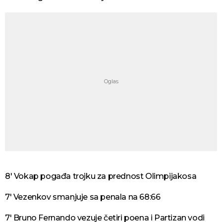
8' Vokap pogađa trojku za prednost Olimpijakosa
7' Vezenkov smanjuje sa penala na 68:66
7' Bruno Fernando vezuje četiri poena i Partizan vodi