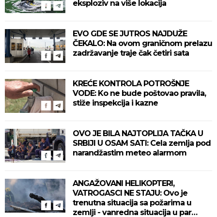
eksploziv na više lokacija
EVO GDE SE JUTROS NAJDUŽE
ČEKALO: Na ovom graničnom prelazu
zadržavanje traje čak četiri sata
KREĆE KONTROLA POTROŠNJE
VODE: Ko ne bude poštovao pravila,
stiže inspekcija i kazne
OVO JE BILA NAJTOPLIJA TAČKA U
SRBIJI U OSAM SATI: Cela zemlja pod
narandžastim meteo alarmom
ANGAŽOVANI HELIKOPTERI,
VATROGASCI NE STAJU: Ovo je
trenutna situacija sa požarima u
zemlji - vanredna situacija u par