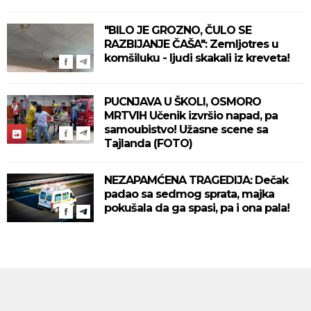
mesta!
"BILO JE GROZNO, ČULO SE
RAZBIJANJE ČAŠA": Zemljotres u
komšiluku - ljudi skakali iz kreveta!
PUCNJAVA U ŠKOLI, OSMORO
MRTVIH Učenik izvršio napad, pa
samoubistvo! Užasne scene sa
Tajlanda (FOTO)
NEZAPAMĆENA TRAGEDIJA: Dečak
padao sa sedmog sprata, majka
pokušala da ga spasi, pa i ona pala!