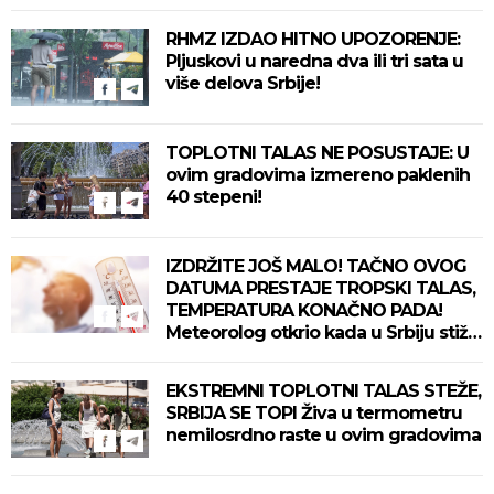
delove zemlje!
RHMZ IZDAO HITNO UPOZORENJE:
Pljuskovi u naredna dva ili tri sata u
više delova Srbije!
TOPLOTNI TALAS NE POSUSTAJE: U
ovim gradovima izmereno paklenih
40 stepeni!
IZDRŽITE JOŠ MALO! TAČNO OVOG
DATUMA PRESTAJE TROPSKI TALAS,
TEMPERATURA KONAČNO PADA!
Meteorolog otkrio kada u Srbiju stiže
zahlađenje!
EKSTREMNI TOPLOTNI TALAS STEŽE,
SRBIJA SE TOPI Živa u termometru
nemilosrdno raste u ovim gradovima