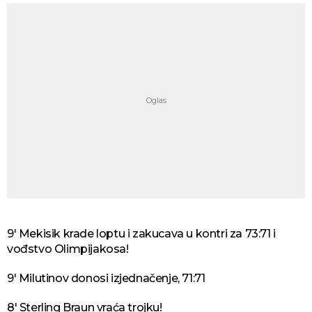
9' Mekisik krade loptu i zakucava u kontri za 73:71 i
vođstvo Olimpijakosa!
9' Milutinov donosi izjednačenje, 71:71
8' Sterling Braun vraća trojku!