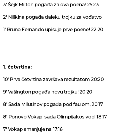
3' Šejk Milton pogađa za dva poena! 25:23
2' Nilikina pogađa daleku trojku za vođstvo
1' Bruno Fernando upisuje prve poene! 22:20
1. četvrtina:
10' Prva četvrtina završava rezultatom 20:20
9' Vašington pogađa novu trojku! 20:20
8' Sada Milutinov pogađa pod faulom, 20:17
8' Ponovo Vokap, sada Olimpijakos vodi 18:17
7' Vokap smanjuje na 17:16