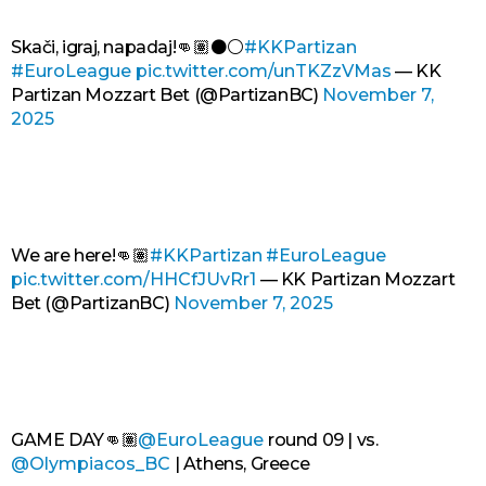
Skači, igraj, napadaj!👊🏽⚫️⚪️
#KKPartizan
#EuroLeague
pic.twitter.com/unTKZzVMas
— KK
Partizan Mozzart Bet (@PartizanBC)
November 7,
2025
We are here!👊🏽
#KKPartizan
#EuroLeague
pic.twitter.com/HHCfJUvRr1
— KK Partizan Mozzart
Bet (@PartizanBC)
November 7, 2025
GAME DAY👊🏽
@EuroLeague
round 09 | vs.
@Olympiacos_BC
| Athens, Greece