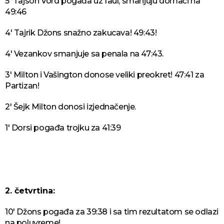
5' Tajson Vord pogađa uz faul, smanjuju domaći na
49:46
4' Tajrik Džons snažno zakucava! 49:43!
4' Vezankov smanjuje sa penala na 47:43.
3' Milton i Vašington donose veliki preokret! 47:41 za
Partizan!
2' Šejk Milton donosi izjednačenje.
1' Dorsi pogađa trojku za 41:39
2. četvrtina:
10' Džons pogađa za 39:38 i sa tim rezultatom se odlazi
na poluvreme!