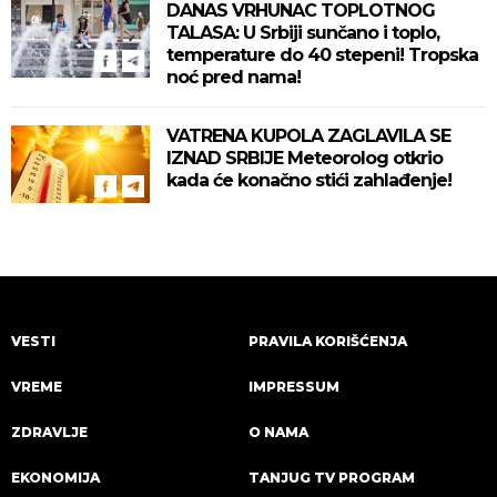
DANAS VRHUNAC TOPLOTNOG
TALASA: U Srbiji sunčano i toplo,
temperature do 40 stepeni! Tropska
noć pred nama!
VATRENA KUPOLA ZAGLAVILA SE
IZNAD SRBIJE Meteorolog otkrio
kada će konačno stići zahlađenje!
VESTI
PRAVILA KORIŠĆENJA
VREME
IMPRESSUM
ZDRAVLJE
O NAMA
EKONOMIJA
TANJUG TV PROGRAM