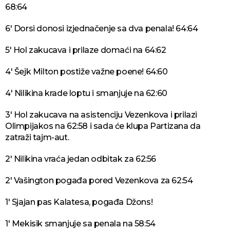
68:64
6' Dorsi donosi izjednačenje sa dva penala! 64:64
5' Hol zakucava i prilaze domaći na 64:62
4' Šejk Milton postiže važne poene! 64:60
4' Nilikina krade loptu i smanjuje na 62:60
3' Hol zakucava na asistenciju Vezenkova i prilazi
Olimpijakos na 62:58 i sada će klupa Partizana da
zatraži tajm-aut.
2' Nilikina vraća jedan odbitak za 62:56
2' Vašington pogađa pored Vezenkova za 62:54
1' Sjajan pas Kalatesa, pogađa Džons!
1' Mekisik smanjuje sa penala na 58:54