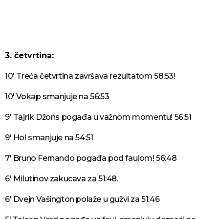
3. četvrtina:
10' Treća četvrtina završava rezultatom 58:53!
10' Vokap smanjuje na 56:53
9' Tajrik Džons pogađa u važnom momentu! 56:51
9' Hol smanjuje na 54:51
7' Bruno Fernando pogađa pod faulom! 56:48
6' Milutinov zakucava za 51:48.
6' Dvejn Vašington polaže u gužvi za 51:46