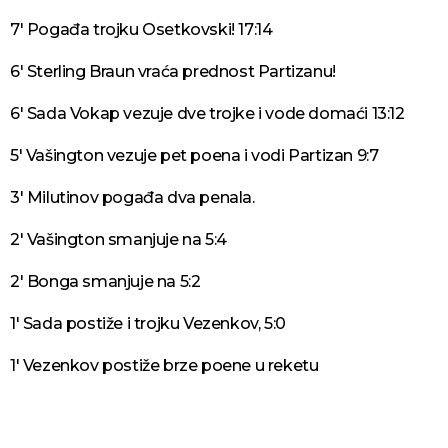
7' Pogađa trojku Osetkovski! 17:14
6' Sterling Braun vraća prednost Partizanu!
6' Sada Vokap vezuje dve trojke i vode domaći 13:12
5' Vašington vezuje pet poena i vodi Partizan 9:7
3' Milutinov pogađa dva penala.
2' Vašington smanjuje na 5:4
2' Bonga smanjuje na 5:2
1' Sada postiže i trojku Vezenkov, 5:0
1' Vezenkov postiže brze poene u reketu