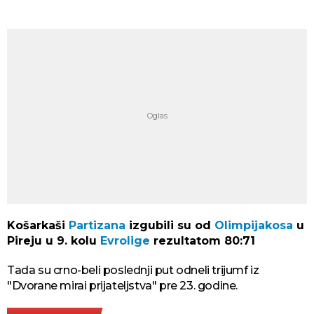
Košarkaši
Partizana
izgubili su od
Olimpijakosa
u
Pireju u 9. kolu
Evrolige
rezultatom 80:71
Tada su crno-beli poslednji put odneli trijumf iz
"Dvorane mirai prijateljstva" pre 23. godine.