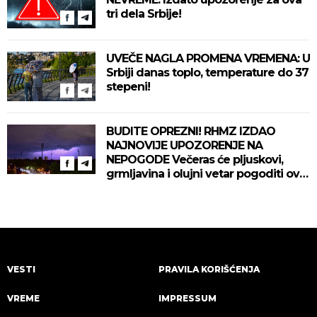
tri dela Srbije!
UVEČE NAGLA PROMENA VREMENA: U
Srbiji danas toplo, temperature do 37
stepeni!
BUDITE OPREZNI! RHMZ IZDAO
NAJNOVIJE UPOZORENJE NA
NEPOGODE Večeras će pljuskovi,
grmljavina i olujni vetar pogoditi ove
delove zemlje!
VESTI
PRAVILA KORIŠĆENJA
VREME
IMPRESSUM