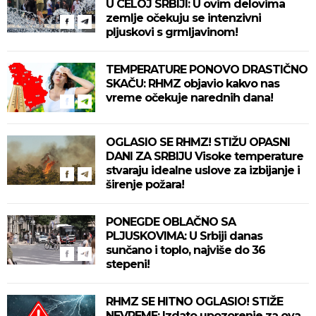
U CELOJ SRBIJI: U ovim delovima
zemlje očekuju se intenzivni
pljuskovi s grmljavinom!
TEMPERATURE PONOVO DRASTIČNO
SKAČU: RHMZ objavio kakvo nas
vreme očekuje narednih dana!
OGLASIO SE RHMZ! STIŽU OPASNI
DANI ZA SRBIJU Visoke temperature
stvaraju idealne uslove za izbijanje i
širenje požara!
PONEGDE OBLAČNO SA
PLJUSKOVIMA: U Srbiji danas
sunčano i toplo, najviše do 36
stepeni!
RHMZ SE HITNO OGLASIO! STIŽE
NEVREME: Izdato upozorenje za ova