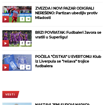
ZVEZDA I NOVI PAZAR ODIGRALI
NEREŠENO: Partizan ubedljiv protiv
Mladosti
BRZI POVRATAK: Fudbaleri Javora se
vratili u Superligu!
POČELA "ČISTKA" U EVERTONU: Klub
iz Liverpula se "rešava" trojice
fudbalera
VESTI
NASTAVLJENI SUROVI NAPADI: