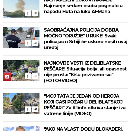
Najmanje sedam osoba poginulo u
napadu Huta na luku Al-Maha
SAOBRAĆAJNA POLICIJA DOBIJA
MOĆNO "ORUŽJE" U RUKE! Svaki
policajac u Srbiji će uskoro nositi ovaj
uređaj
NAJNOVIJE VESTI IZ DELIBLATSKE
PEŠČARE! Situacija bolja, ali opasnost
nije prošla: "Kišu prizivamo svi"
(FOTO+VIDEO)
"MOJ TATA JE JEDAN OD HEROJA
KOJI GASI POŽAR U DELIBLATSKOJ
PEŠČARI" Za K1info otkriva stanje iza
vatrene linije (VIDEO)
"AKO NA VLAST DOĐU BLOKADERI,