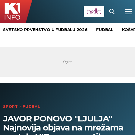
SVETSKO PRVENSTVO U FUDBALU 2026
FUDBAL
KOŠA
SPORT
>
FUDBAL
JAVOR PONOVO "LJULJA"
Najnovija objava na mrežama