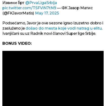
Извини брт
@PrvaLigaSrbija
pic.twitter.com/TSFViN7tN9
— ФК Јавор Матис
(@FKJavorMatis)
May 17, 2025
Podsećamo, Javor je ove sezone igrao izuzetno dobro i
zasluženo je
došao do mesta koje vodi natrag u elitu
.
Ivanjičani su uz Radnik novi članovi Super lige Srbije.
BONUS VIDEO: