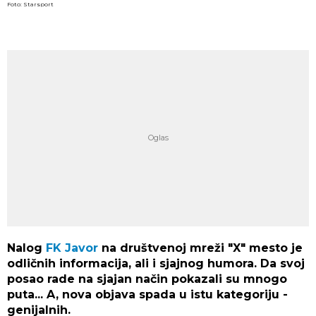
Foto: Starsport
Nalog
FK Javor
na društvenoj mreži "X" mesto je
odličnih informacija, ali i sjajnog humora. Da svoj
posao rade na sjajan način pokazali su mnogo
puta... A, nova objava spada u istu kategoriju -
genijalnih.