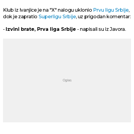
Klub iz Ivanjice je na "X" nalogu uklonio
Prvu ligu Srbije
,
dok je zapratio
Superligu Srbije
, uz prigodan komentar:
-
Izvini brate, Prva liga Srbije
- napisali su iz Javora.