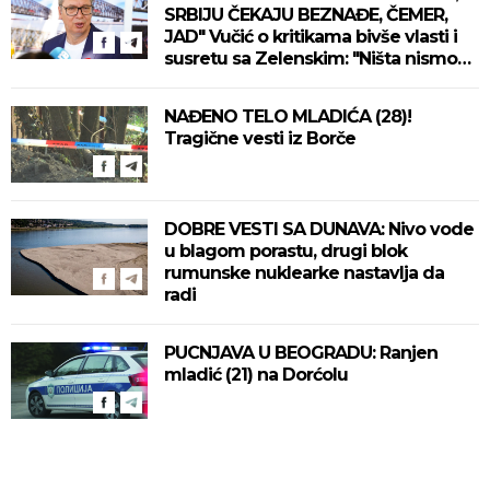
SRBIJU ČEKAJU BEZNAĐE, ČEMER,
JAD" Vučić o kritikama bivše vlasti i
susretu sa Zelenskim: "Ništa nismo
izgubili, ne uvodimo sankcije Rusiji"
(VIDEO)
NAĐENO TELO MLADIĆA (28)!
Tragične vesti iz Borče
DOBRE VESTI SA DUNAVA: Nivo vode
u blagom porastu, drugi blok
rumunske nuklearke nastavlja da
radi
PUCNJAVA U BEOGRADU: Ranjen
mladić (21) na Dorćolu