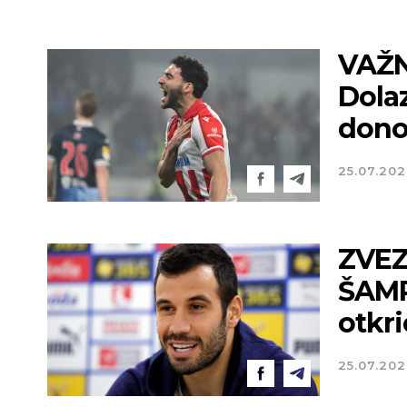
VAŽN
Dola
dono
25.07.20
ZVEZ
ŠAMPI
otkri
25.07.20