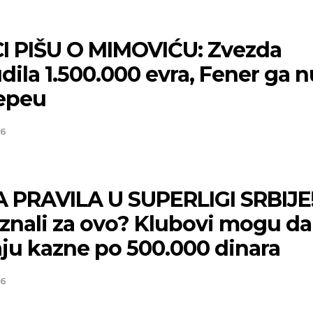
I PIŠU O MIMOVIĆU: Zvezda
ila 1.500.000 evra, Fener ga n
epeu
26
 PRAVILA U SUPERLIGI SRBIJE
e znali za ovo? Klubovi mogu da
aju kazne po 500.000 dinara
26