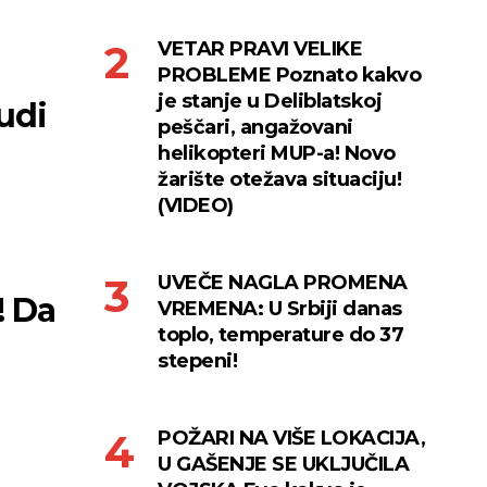
VETAR PRAVI VELIKE
PROBLEME Poznato kakvo
je stanje u Deliblatskoj
udi
peščari, angažovani
helikopteri MUP-a! Novo
žarište otežava situaciju!
(VIDEO)
UVEČE NAGLA PROMENA
! Da
VREMENA: U Srbiji danas
toplo, temperature do 37
stepeni!
POŽARI NA VIŠE LOKACIJA,
U GAŠENJE SE UKLJUČILA