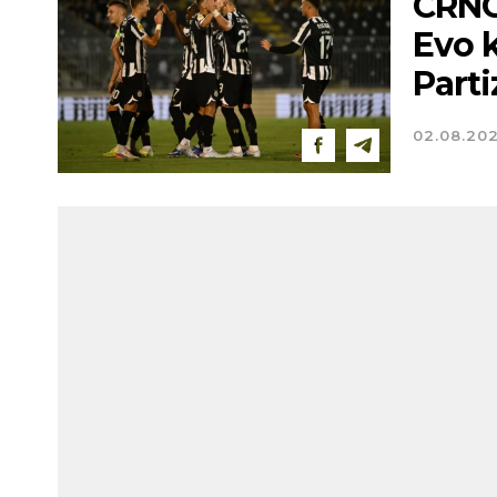
CRNO
Evo 
Parti
02.08.20