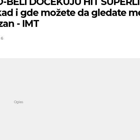
-BELI DOČEKUJU HIT SUPERLI
kad i gde možete da gledate m
zan - IMT
26