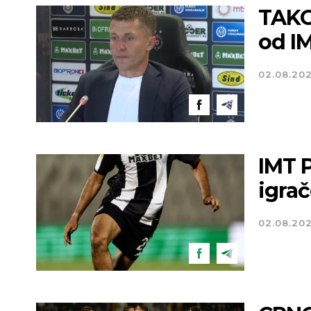
TAKO 
od I
02.08.20
IMT 
igra
02.08.20