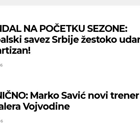
DAL NA POČETKU SEZONE:
lski savez Srbije žestoko uda
rtizan!
26
IČNO: Marko Savić novi trener
alera Vojvodine
26