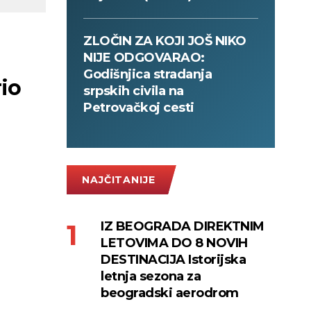
ZLOČIN ZA KOJI JOŠ NIKO
NIJE ODGOVARAO:
Godišnjica stradanja
rio
srpskih civila na
Petrovačkoj cesti
NAJČITANIJE
IZ BEOGRADA DIREKTNIM
LETOVIMA DO 8 NOVIH
DESTINACIJA Istorijska
letnja sezona za
beogradski aerodrom