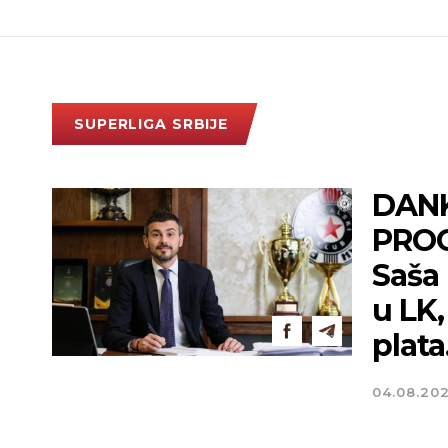
SUPERLIGA SRBIJE
DAN
PROG
Saša 
u LK
plata.
04.08.20