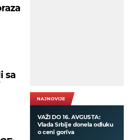
oraza
i sa
j
NAJNOVIJE
VAŽI DO 16. AVGUSTA:
Vlada Srbije donela odluku
o ceni goriva