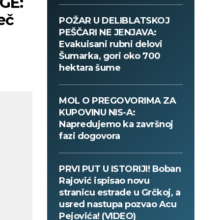
GE:
eč
POŽAR U DELIBLATSKOJ
PEŠČARI NE JENJAVA:
Evakuisani rubni delovi
Šumarka, gori oko 700
hektara šume
MOL O PREGOVORIMA ZA
KUPOVINU NIS-A:
Napredujemo ka završnoj
fazi dogovora
PRVI PUT U ISTORIJI! Boban
Rajović ispisao novu
stranicu estrade u Grčkoj, a
usred nastupa pozvao Acu
Pejovića! (VIDEO)