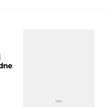
i
adne