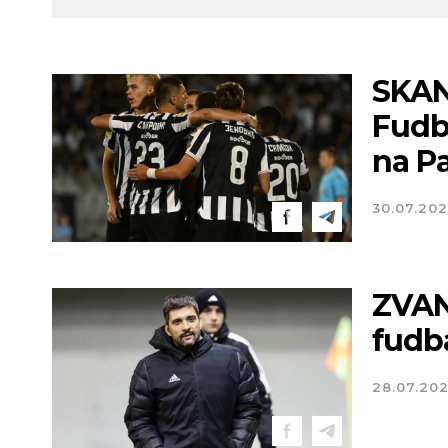
SKAN
Fudba
na Pa
30.07.20
ZVAN
fudb
28.07.20