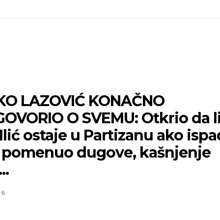
KO LAZOVIĆ KONAČNO
OVORIO O SVEMU: Otkrio da l
Ilić ostaje u Partizanu ako isp
, pomenuo dugove, kašnjenje
..
26