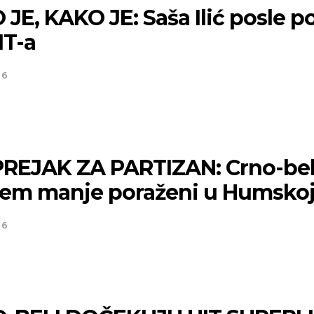
JE, KAKO JE: Saša Ilić posle p
MT-a
26
PREJAK ZA PARTIZAN: Crno-bel
čem manje poraženi u Humsko
26