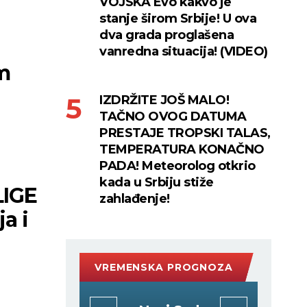
VOJSKA Evo kakvo je
stanje širom Srbije! U ova
dva grada proglašena
vanredna situacija! (VIDEO)
m
IZDRŽITE JOŠ MALO!
TAČNO OVOG DATUMA
PRESTAJE TROPSKI TALAS,
TEMPERATURA KONAČNO
PADA! Meteorolog otkrio
kada u Srbiju stiže
IGE
zahlađenje!
a i
VREMENSKA PROGNOZA