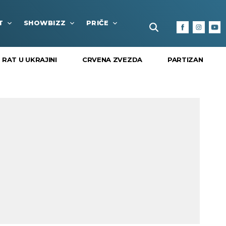
T
SHOWBIZZ
PRIČE
FUN BOX
KULTURA I
RAT U UKRAJINI
CRVENA ZVEZDA
PARTIZAN