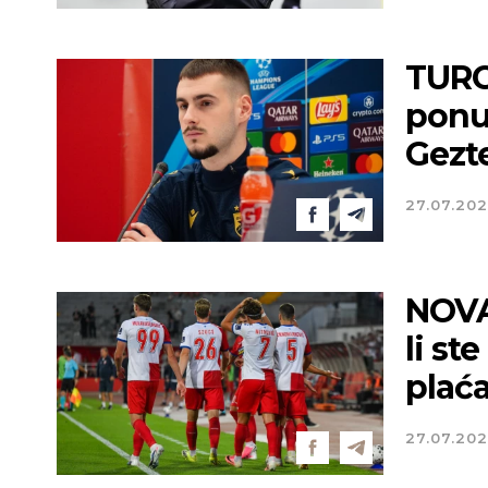
TURC
ponud
Gezt
27.07.20
NOVA
li st
plać
27.07.20