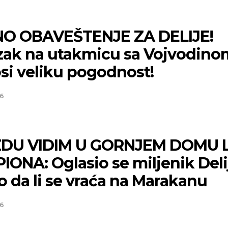
O OBAVEŠTENJE ZA DELIJE!
zak na utakmicu sa Vojvodino
si veliku pogodnost!
26
DU VIDIM U GORNJEM DOMU L
ONA: Oglasio se miljenik Delij
o da li se vraća na Marakanu
26