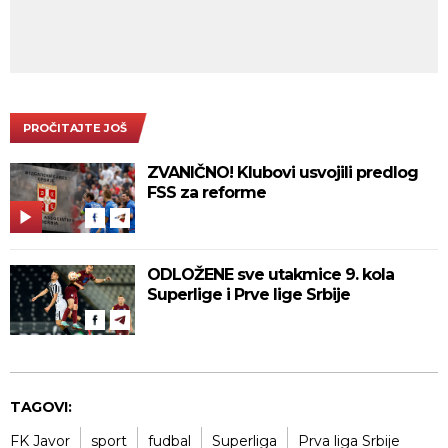
PROČITAJTE JOŠ
ZVANIČNO! Klubovi usvojili predlog
FSS za reforme
ODLOŽENE sve utakmice 9. kola
Superlige i Prve lige Srbije
TAGOVI:
FK Javor
sport
fudbal
Superliga
Prva liga Srbije