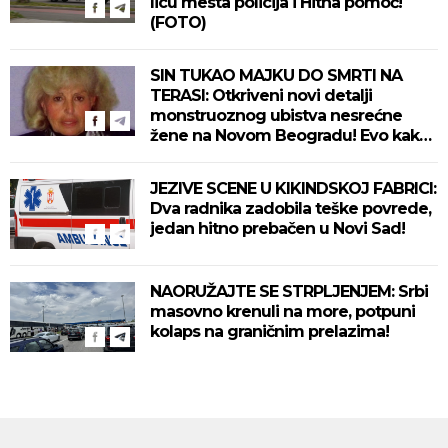
licu mesta policija i Hitna pomoć!
(FOTO)
SIN TUKAO MAJKU DO SMRTI NA
TERASI: Otkriveni novi detalji
monstruoznog ubistva nesrećne
žene na Novom Beogradu! Evo kako
se ubica branio!
JEZIVE SCENE U KIKINDSKOJ FABRICI:
Dva radnika zadobila teške povrede,
jedan hitno prebačen u Novi Sad!
NAORUŽAJTE SE STRPLJENJEM: Srbi
masovno krenuli na more, potpuni
kolaps na graničnim prelazima!