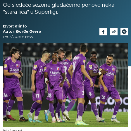
Od sledeće sezone gledaćemo ponovo neka
"stara lica" u Superligi.
Izvor: K1info
Autor: Đorđe Gvero
17/05/2025 > 19:35
Foto: Starsport