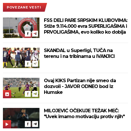
POVEZANE VESTI
FSS DELI PARE SRPSKIM KLUBOVIMA:
Stiže 9.114.000 evra SUPERLIGAŠIMA i
PRVOLIGAŠIMA, evo koliko ko dobija
SKANDAL u Superligi, TUČA na
terenu i na tribinama u IVANJICI
Ovaj KIKS Partizan nije smeo da
dozvoli - JAVOR ODNEO bod iz
Humske
MILOJEVIĆ OČEKUJE TEŽAK MEČ:
"Uvek imamo motivaciju protiv njih"