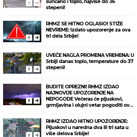
sunčano i toplo, najviše do 36
stepeni!
RHMZ SE HITNO OGLASIO! STIŽE
NEVREME: Izdato upozorenje za ova
tri dela Srbije!
UVEČE NAGLA PROMENA VREMENA: U
Srbiji danas toplo, temperature do 37
stepeni!
BUDITE OPREZNI! RHMZ IZDAO
NAJNOVIJE UPOZORENJE NA
NEPOGODE Večeras će pljuskovi,
grmljavina i olujni vetar pogoditi ove
delove zemlje!
RHMZ IZDAO HITNO UPOZORENJE:
Pljuskovi u naredna dva ili tri sata u
više delova Srbije!