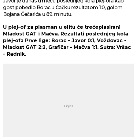
Javor je danas u meču poslednjeg kola plej-ofa kao
gost pobedio Borac u Čačku rezultatom 1:0, golom
Bojana Čečarića u 89. minutu.
U plej-of za plasman u elitu će trećeplasirani
Mladost GAT i Mačva. Rezultati poslednjeg kola
plej-ofa Prve lige: Borac - Javor 0:1, Voždovac -
Mladost GAT 2:2, Grafičar - Mačva 1:1. Sutra: Vršac
- Radnik.