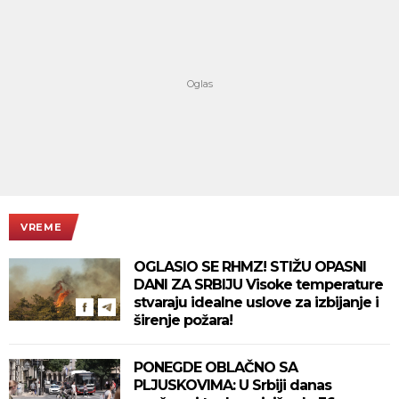
VREME
OGLASIO SE RHMZ! STIŽU OPASNI
DANI ZA SRBIJU Visoke temperature
stvaraju idealne uslove za izbijanje i
širenje požara!
PONEGDE OBLAČNO SA
PLJUSKOVIMA: U Srbiji danas