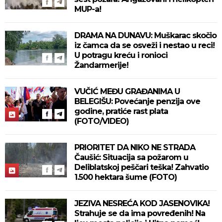
MUP-a!
DRAMA NA DUNAVU: Muškarac skočio
iz čamca da se osveži i nestao u reci!
U potragu kreću i ronioci
Žandarmerije!
VUČIĆ MEĐU GRAĐANIMA U
BELEGIŠU: Povećanje penzija ove
godine, pratiće rast plata
(FOTO/VIDEO)
PRIORITET DA NIKO NE STRADA
Čaušić: Situacija sa požarom u
Deliblatskoj peščari teška! Zahvatio
1.500 hektara šume (FOTO)
JEZIVA NESREĆA KOD JASENOVIKA!
Strahuje se da ima povređenih! Na