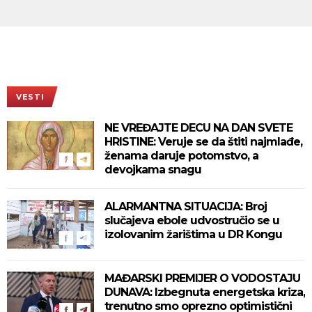
VESTI
NE VREĐAJTE DECU NA DAN SVETE
HRISTINE: Veruje se da štiti najmlađe,
ženama daruje potomstvo, a
devojkama snagu
ALARMANTNA SITUACIJA: Broj
slučajeva ebole udvostručio se u
izolovanim žarištima u DR Kongu
MAĐARSKI PREMIJER O VODOSTAJU
DUNAVA: Izbegnuta energetska kriza,
trenutno smo oprezno optimistični