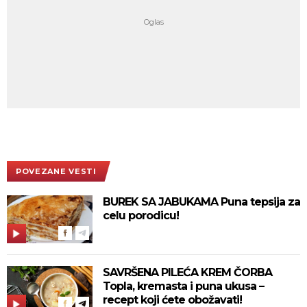
POVEZANE VESTI
BUREK SA JABUKAMA Puna tepsija za
celu porodicu!
SAVRŠENA PILEĆA KREM ČORBA
Topla, kremasta i puna ukusa –
recept koji ćete obožavati!