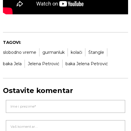
TAGOVI:
slobodno vreme
gurmanluk
kolači
Štangle
baka Jela
Jelena Petrović
baka Jelena Petrović
Ostavite komentar