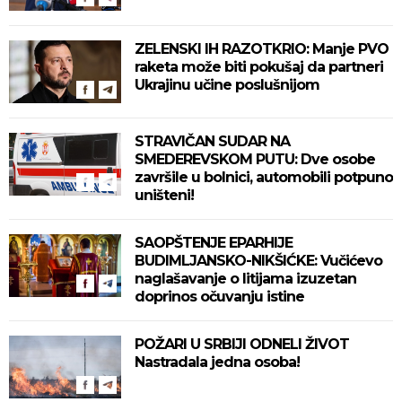
ZELENSKI IH RAZOTKRIO: Manje PVO
raketa može biti pokušaj da partneri
Ukrajinu učine poslušnijom
STRAVIČAN SUDAR NA
SMEDEREVSKOM PUTU: Dve osobe
završile u bolnici, automobili potpuno
uništeni!
SAOPŠTENJE EPARHIJE
BUDIMLJANSKO-NIKŠIĆKE: Vučićevo
naglašavanje o litijama izuzetan
doprinos očuvanju istine
POŽARI U SRBIJI ODNELI ŽIVOT
Nastradala jedna osoba!