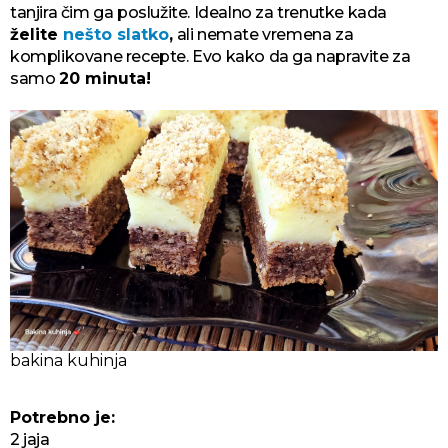
tanjira čim ga poslužite. Idealno za trenutke kada
želite
nešto slatko
,
ali nemate vremena za
komplikovane recepte. Evo kako da ga napravite za
samo
20 minuta!
bakina kuhinja
Potrebno je:
2 jaja