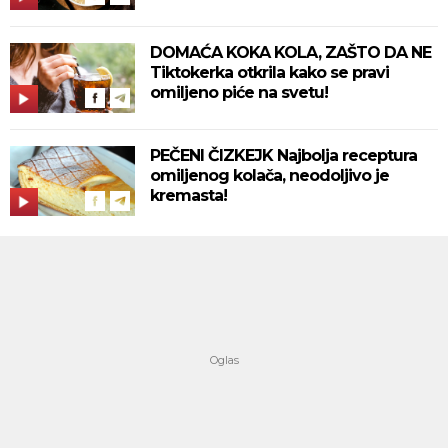
DOMAĆA KOKA KOLA, ZAŠTO DA NE
Tiktokerka otkrila kako se pravi
omiljeno piće na svetu!
PEČENI ČIZKEJK Najbolja receptura
omiljenog kolača, neodoljivo je
kremasta!