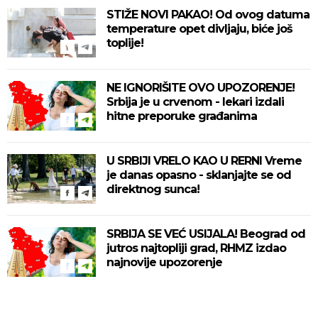
STIŽE NOVI PAKAO! Od ovog datuma
temperature opet divljaju, biće još
toplije!
NE IGNORIŠITE OVO UPOZORENJE!
Srbija je u crvenom - lekari izdali
hitne preporuke građanima
U SRBIJI VRELO KAO U RERNI Vreme
je danas opasno - sklanjajte se od
direktnog sunca!
SRBIJA SE VEĆ USIJALA! Beograd od
jutros najtopliji grad, RHMZ izdao
najnovije upozorenje