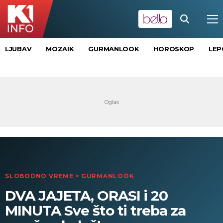
LJUBAV
MOZAIK
GURMANLOOK
HOROSKOP
LEP
SLOBODNO VREME
>
GURMANLOOK
DVA JAJETA, ORASI i 20
MINUTA Sve što ti treba za