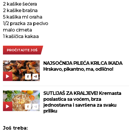
2 kašike šećera
2 kašike brašna
5 kašika ml oraha
1/2 prazka za pecivo
malo cimeta
1 kašičica kakaa
PROČITAJTE JOŠ
NAJSOČNIJA PILEĆA KRILCA IKADA
Hrskavo, pikantno, ma, odlično!
SUTLIJAŠ ZA KRALJEVE! Kremasta
poslastica sa voćem, brza
jednostavna i savršena za svaku
priliku
Još treba: