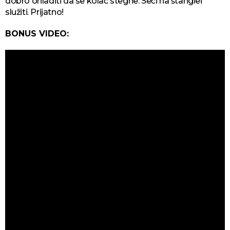
dobro ohladiti da se kolač stegne. Seći na štanglei
služiti. Prijatno!
BONUS VIDEO: