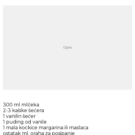
300 ml mlčeka
2-3 kašike šećera
1 vanilin šećer
1 puding od vanile
1 mala kockice margarina ili maslaca
ostatak ml. oraha za posipanje