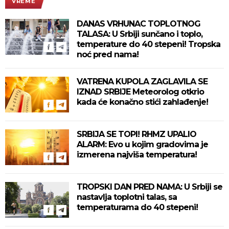
VREME
DANAS VRHUNAC TOPLOTNOG
TALASA: U Srbiji sunčano i toplo,
temperature do 40 stepeni! Tropska
noć pred nama!
VATRENA KUPOLA ZAGLAVILA SE
IZNAD SRBIJE Meteorolog otkrio
kada će konačno stići zahlađenje!
SRBIJA SE TOPI! RHMZ UPALIO
ALARM: Evo u kojim gradovima je
izmerena najviša temperatura!
TROPSKI DAN PRED NAMA: U Srbiji se
nastavlja toplotni talas, sa
temperaturama do 40 stepeni!