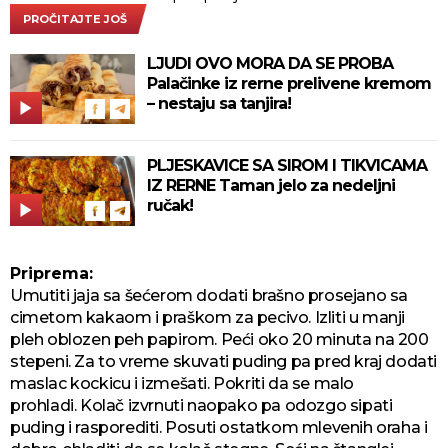
PROČITAJTE JOŠ
LJUDI OVO MORA DA SE PROBA
Palačinke iz rerne prelivene kremom
– nestaju sa tanjira!
PLJESKAVICE SA SIROM I TIKVICAMA
IZ RERNE Taman jelo za nedeljni
ručak!
Priprema:
Umutiti jaja sa šećerom dodati brašno prosejano sa
cimetom kakaom i praškom za pecivo. Izliti u manji
pleh oblozen peh papirom. Peći oko 20 minuta na 200
stepeni. Za to vreme skuvati puding pa pred kraj dodati
maslac kockicu i izmešati. Pokriti da se malo
prohladi. Kolač izvrnuti naopako pa odozgo sipati
puding i rasporediti. Posuti ostatkom mlevenih oraha i