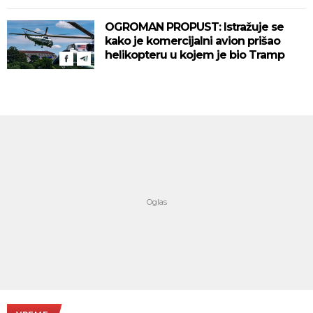
OGROMAN PROPUST: Istražuje se
kako je komercijalni avion prišao
helikopteru u kojem je bio Tramp