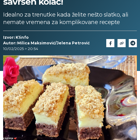
savršen kolač!
Idealno za trenutke kada želite nešto slatko, ali
nemate vremena za komplikovane recepte
Izvor: K1info
Autor: Milica Maksimović/Jelena Petrović
10/02/2025 > 20:54