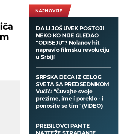
NAJNOVIJE
iča
DA LI JOŠ UVEK POSTOJI
om
NEKO KO NIJE GLEDAO
"ODISEJU"? Nolanov hit
napravio filmsku revoluciju
u Srbiji
SRPSKA DECA IZ CELOG
SVETA SA PREDSEDNIKOM
Vučić: "Čuvajte svoje
prezime, ime i poreklo - i
ponosite se tim" (VIDEO)
PREBILOVCI PAMTE
NAJTEŽE STRADANJE