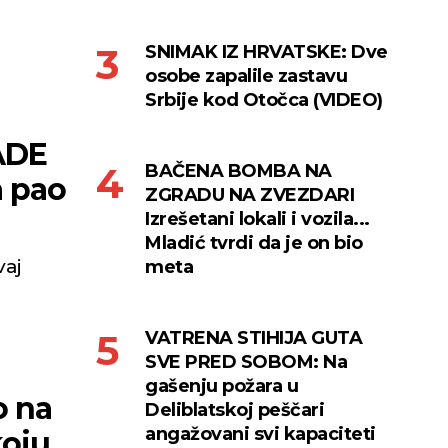
SNIMAK IZ HRVATSKE: Dve
osobe zapalile zastavu
Srbije kod Otočca (VIDEO)
ADE
BAČENA BOMBA NA
a pao
ZGRADU NA ZVEZDARI
Izrešetani lokali i vozila...
Mladić tvrdi da je on bio
vaj
meta
VATRENA STIHIJA GUTA
SVE PRED SOBOM: Na
gašenju požara u
o na
Deliblatskoj peščari
angažovani svi kapaciteti
koju