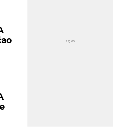
A
čao
A
se