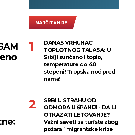
NAJČITANIJE
DANAS VRHUNAC
 SAM
TOPLOTNOG TALASA: U
reno
Srbiji sunčano i toplo,
temperature do 40
stepeni! Tropska noć pred
nama!
SRBI U STRAHU OD
ODMORA U ŠPANIJI - DA LI
OTKAZATI LETOVANJE?
tne:
Važni saveti za turiste zbog
požara i migrantske krize