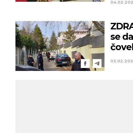
04.02.20
ZDRA
se d
čove
03.02.20