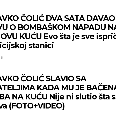
VKO ČOLIĆ DVA SATA DAVAO
AVU O BOMBAŠKOM NAPADU N
OVU KUĆU Evo šta je sve ispri
icijskoj stanici
26
VKO ČOLIĆ SLAVIO SA
ATELJIMA KADA MU JE BAČEN
A NA KUĆU Nije ni slutio šta 
va (FOTO+VIDEO)