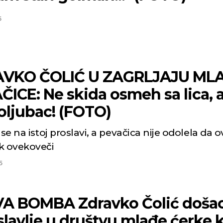
5
VKO ČOLIĆ U ZAGRLJAJU ML
ICE: Ne skida osmeh sa lica, 
poljubac! (FOTO)
 se na istoj proslavi, a pevačica nije odolela da o
k ovekoveči
5
A BOMBA Zdravko Čolić doša
slavlje u društvu mlađe ćerke 