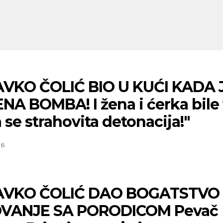
VKO ČOLIĆ BIO U KUĆI KADA 
A BOMBA! I žena i ćerka bile 
 se strahovita detonacija!"
26
VKO ČOLIĆ DAO BOGATSTVO
VANJE SA PORODICOM Pevač