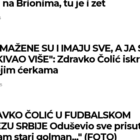
 na Brionima, tu je i zet
5
MAŽENE SU I IMAJU SVE, A JA
IVAO VIŠE": Zdravko Čolić isk
ojim ćerkama
5
VKO ČOLIĆ U FUDBALSKOM
ZU SRBIJE Oduševio sve prisu
am stari golman..." (FOTO)