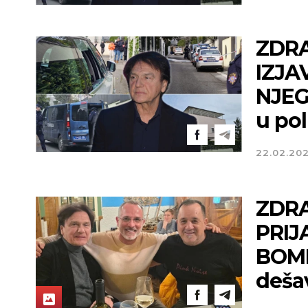
ZDRA
IZJ
NJEG
u pol
22.02.20
ZDRA
PRIJ
BOMB
deša