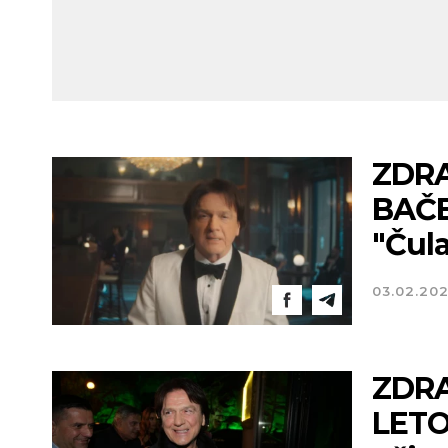
ZDRA
BAČEN
"Čula
03.02.20
ZDRA
LETO