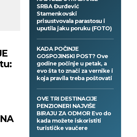
SRBA Đurđević
Stamenkovski
prisustvovala parastosu i
uputila jaku poruku (FOTO)
KADA POČINJE
JE
GOSPOJINSKI POST? Ove
tu:
godine počinje u petak, a
evo šta to znači za vernike i
koja pravila treba poštovati
OVE TRI DESTINACIJE
PENZIONERI NAJVIŠE
BIRAJU ZA ODMOR Evo do
 NA
kada možete iskoristiti
turističke vaučere