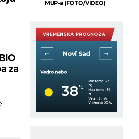
MUP-a (FOTO/VIDEO)
VREMENSKA PROGNOZA
rad
Novi Sad
BIO
a za
Vedro nebo
Vedro 
Min temp:
23
Min temp:
23
38
°C
°C
°C
°C
Max temp:
39
Max temp:
39
°C
°C
Vetar:
3
m/s
Vetar:
3
m/s
e
Vlažnost:
35
%
Vlažnost:
23
%