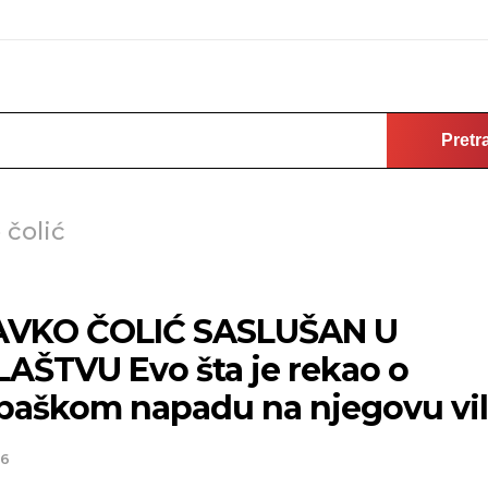
Pretr
 čolić
VKO ČOLIĆ SASLUŠAN U
LAŠTVU Evo šta je rekao o
aškom napadu na njegovu vi
26