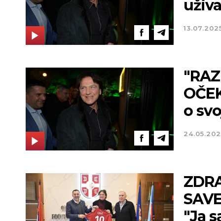
uživa
13.07.202
"RAZ
OČEK
o sv
24.05.202
ZDRA
SAVE
"Ja s