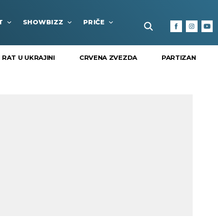
T
SHOWBIZZ
PRIČE
FUN BOX
KULTURA I
RAT U UKRAJINI
CRVENA ZVEZDA
PARTIZAN