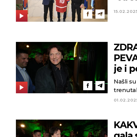
15.02.202
ZDRA
PEVAČ
je i 
Našli su
trenuta
01.02.202
KAKV
gala 