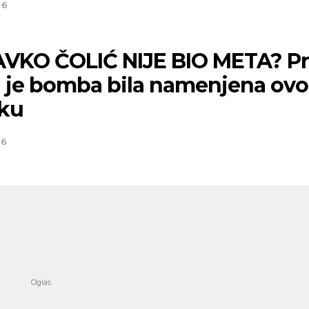
26
VKO ČOLIĆ NIJE BIO META? Pr
a je bomba bila namenjena ov
ku
26