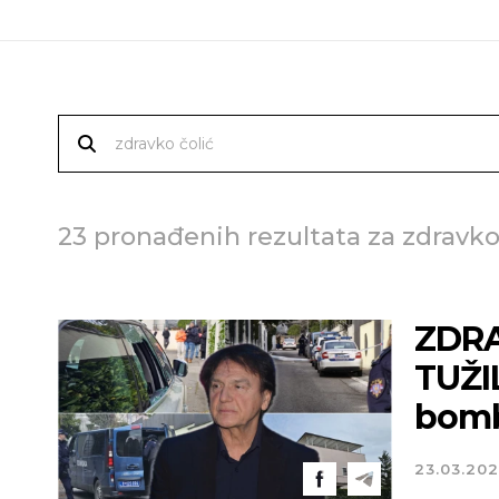
23 pronađenih rezultata za zdravko
ZDRA
TUŽI
bomb
23.03.20