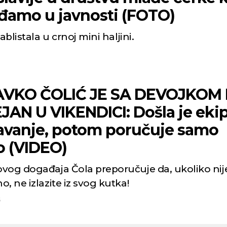
iđamo u javnosti (FOTO)
zablistala u crnoj mini haljini.
5
Niš
Beog
VKO ČOLIĆ JE SA DEVOJKOM 
JAN U VIKENDICI: Došla je ekip
Vedro nebo
Vedro nebo
avanje, potom poručuje samo
p:
23
Min temp:
21
36
36
°C
°C
o (VIDEO)
p:
39
Max temp:
37
°C
m/s
Vetar:
3
m/s
vog događaja Čola preporučuje da, ukoliko nij
:
23
%
Vlažnost:
25
%
, ne izlazite iz svog kutka!
5