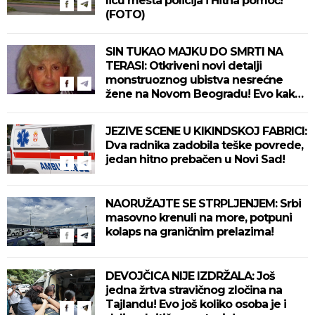
licu mesta policija i Hitna pomoć!
(FOTO)
SIN TUKAO MAJKU DO SMRTI NA
TERASI: Otkriveni novi detalji
monstruoznog ubistva nesrećne
žene na Novom Beogradu! Evo kako
se ubica branio!
JEZIVE SCENE U KIKINDSKOJ FABRICI:
Dva radnika zadobila teške povrede,
jedan hitno prebačen u Novi Sad!
NAORUŽAJTE SE STRPLJENJEM: Srbi
masovno krenuli na more, potpuni
kolaps na graničnim prelazima!
DEVOJČICA NIJE IZDRŽALA: Još
jedna žrtva stravičnog zločina na
Tajlandu! Evo još koliko osoba je i