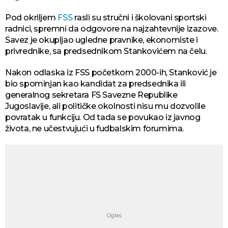
Pod okriljem
FSS
rasli su stručni i školovani sportski
radnici, spremni da odgovore na najzahtevnije izazove.
Savez je okupljao ugledne pravnike, ekonomiste i
privrednike, sa predsednikom Stankovićem na čelu.
Nakon odlaska iz FSS početkom 2000-ih, Stanković je
bio spominjan kao kandidat za predsednika ili
generalnog sekretara FS Savezne Republike
Jugoslavije, ali političke okolnosti nisu mu dozvolile
povratak u funkciju. Od tada se povukao iz javnog
života, ne učestvujući u fudbalskim forumima.