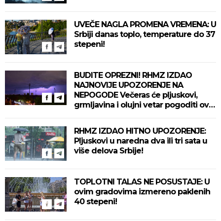
UVEČE NAGLA PROMENA VREMENA: U
Srbiji danas toplo, temperature do 37
stepeni!
BUDITE OPREZNI! RHMZ IZDAO
NAJNOVIJE UPOZORENJE NA
NEPOGODE Večeras će pljuskovi,
grmljavina i olujni vetar pogoditi ove
delove zemlje!
RHMZ IZDAO HITNO UPOZORENJE:
Pljuskovi u naredna dva ili tri sata u
više delova Srbije!
TOPLOTNI TALAS NE POSUSTAJE: U
ovim gradovima izmereno paklenih
40 stepeni!