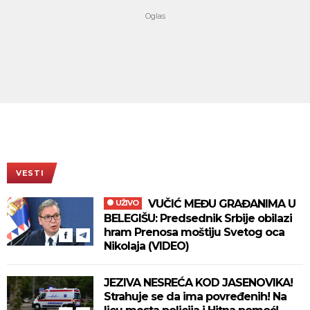
VESTI
VUČIĆ MEĐU GRAĐANIMA U
UŽIVO
BELEGIŠU: Predsednik Srbije obilazi
hram Prenosa moštiju Svetog oca
Nikolaja (VIDEO)
JEZIVA NESREĆA KOD JASENOVIKA!
Strahuje se da ima povređenih! Na