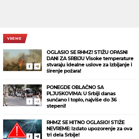
VREME
OGLASIO SE RHMZ! STIŽU OPASNI
DANI ZA SRBIJU Visoke temperature
stvaraju idealne uslove za izbijanje i
širenje požara!
PONEGDE OBLAČNO SA
PLJUSKOVIMA: U Srbiji danas
sunčano i toplo, najviše do 36
stepeni!
RHMZ SE HITNO OGLASIO! STIŽE
NEVREME: Izdato upozorenje za ova
tri dela Srbije!