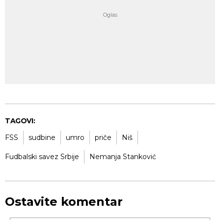
TAGOVI:
FSS
sudbine
umro
priče
Niš
Fudbalski savez Srbije
Nemanja Stanković
Ostavite komentar