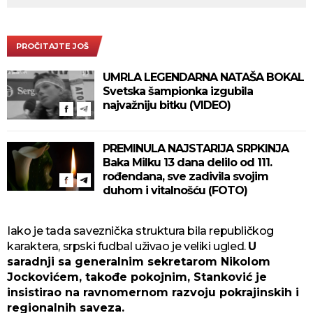
PROČITAJTE JOŠ
UMRLA LEGENDARNA NATAŠA BOKAL
Svetska šampionka izgubila
najvažniju bitku (VIDEO)
PREMINULA NAJSTARIJA SRPKINJA
Baka Milku 13 dana delilo od 111.
rođendana, sve zadivila svojim
duhom i vitalnošću (FOTO)
Iako je tada saveznička struktura bila republičkog
karaktera, srpski fudbal uživao je veliki ugled.
U
saradnji sa generalnim sekretarom Nikolom
Jockovićem, takođe pokojnim, Stanković je
insistirao na ravnomernom razvoju pokrajinskih i
regionalnih saveza.