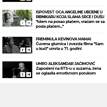
ISPOVEST OCA ANGELINE UBIJENE U
RIBNIKARU KOJA SLAMA SRCE I DUŠU
"Idem na posao plačem, vraćam se sa
posla plačem..."
PREMINULA KEVINOVA MAMA!
Čuvena glumica i zvezda filma "Sam
u kući" umrla u 71. godini
UMRO ALEKSANDAR JAĆIMOVIĆ
Zaposleni na RTS-u u suzama, žena
se oglasila emotivnom porukom