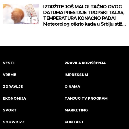
IZDRŽITE JOŠ MALO! TAČNO OVOG
DATUMA PRESTAJE TROPSKI TALAS,
TEMPERATURA KONAČNO PADA!
Meteorolog otkrio kada u Srbiju stiže
zahlađenje!
VESTI
PRAVILA KORIŠĆENJA
VREME
IMPRESSUM
ZDRAVLJE
O NAMA
EKONOMIJA
TANJUG TV PROGRAM
SPORT
MARKETING
SHOWBIZZ
KONTAKT