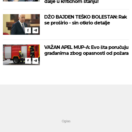
dalje u kritičnom stanju!
DŽO BAJDEN TEŠKO BOLESTAN: Rak
se proširio - sin otkrio detalje
VAŽAN APEL MUP-A: Evo šta poručuju
građanima zbog opasnosti od požara