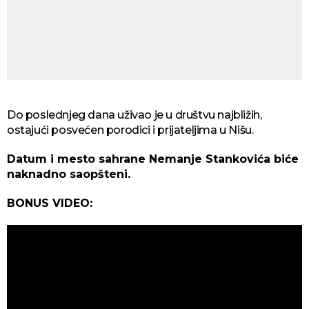
Do poslednjeg dana uživao je u društvu najbližih,
ostajući posvećen porodici i prijateljima u Nišu.
Datum i mesto sahrane Nemanje Stankovića biće
naknadno saopšteni.
BONUS VIDEO: