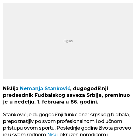
Nišlija
Nemanja Stanković
, dugogodišnji
predsednik Fudbalskog saveza Srbije, preminuo
je u nedelju, 1. februara u 86. godini.
Stanković je dugogodišnji funkcioner srpskog fudbala,
prepoznatljiv po svom profesionalnom i odlučnom
pristupu ovom sportu. Poslednje godine života proveo
je u svom rodnom
Nišu
, okružen porodicom i